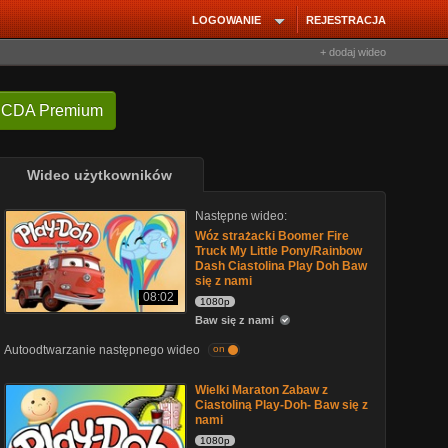
LOGOWANIE
REJESTRACJA
+ dodaj wideo
 CDA Premium
Wideo użytkowników
Następne wideo:
Wóz strażacki Boomer Fire
Truck My Little Pony/Rainbow
Dash Ciastolina Play Doh Baw
się z nami
08:02
1080p
Baw się z nami
Autoodtwarzanie następnego wideo
on
Wielki Maraton Zabaw z
Ciastoliną Play-Doh- Baw się z
nami
1080p