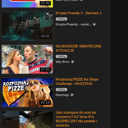
02:46
Kropla Prawdy 3 - Odcinek 1
1080p
Kropla Prawdy - serial...
04:05
NAJBARDZIE SWIATECZNE
SYTUACJE
1080p
Wip Bros
07:02
Rozpoznaj PIZZĘ Na Ślepo
Challenge - HASZTAGI
1080p
Hasztagi
04:18
Jaki szampon do auta po
ceramice? K2 Vena Pro
BEZPIECZNY dla powłok i
wosków