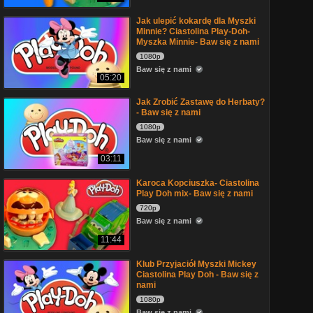
Jak ulepić kokardę dla Myszki
Minnie? Ciastolina Play-Doh-
Myszka Minnie- Baw się z nami
1080p
Baw się z nami
05:20
Jak Zrobić Zastawę do Herbaty?
- Baw się z nami
1080p
Baw się z nami
03:11
Karoca Kopciuszka- Ciastolina
Play Doh mix- Baw się z nami
720p
Baw się z nami
11:44
Klub Przyjaciół Myszki Mickey
Ciastolina Play Doh - Baw się z
nami
1080p
Baw się z nami