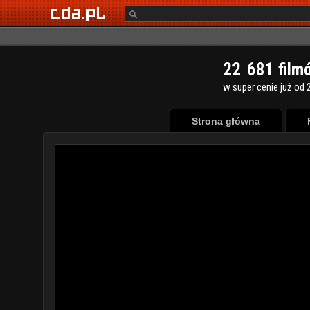
2
2
6
8
1
film
w super cenie już od 2
Strona główna