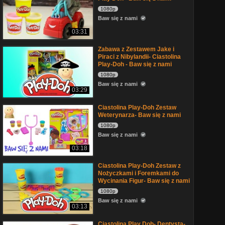
1080p
Baw się z nami
03:31
Zabawa z Zestawem Jake i
Piraci z Nibylandii- Ciastolina
Play-Doh - Baw się z nami
1080p
Baw się z nami
03:29
Ciastolina Play-Doh Zestaw
Weterynarza- Baw się z nami
1080p
Baw się z nami
03:18
Ciastolina Play-Doh Zestaw z
Nożyczkami i Foremkami do
Wycinania Figur- Baw się z nami
1080p
Baw się z nami
03:13
Ciastolina Play Doh- Dentysta-