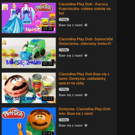
Ciastolina Play Doh - Karoca
Kopciuszka- robimy suknię na
bal
720p
Baw się z nami
03:38
Ciastolina Play Doh- Samochód
Śmieciarka- zbieramy śmieci!!
720p
Baw się z nami
05:35
Ciastolina Play Doh Baw się z
nami- Dentysta- zakładamy
aparat na zęby
720p
Baw się z nami
02:13
Dentysta- Ciastolina Play-Doh
mix- Baw się z nami
720p
Baw się z nami
07:43