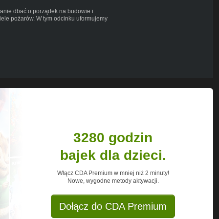
anie dbać o porządek na budowie i
wiele pożarów. W tym odcinku uformujemy
3280 godzin
bajek dla dzieci.
Włącz CDA Premium w mniej niż 2 minuty!
Nowe, wygodne metody aktywacji.
Dołącz do CDA Premium