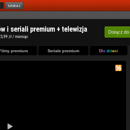
ów i seriali premium + telewizja
Dołącz
do
3,99 zł / miesiąc
Filmy premium
Seriale premium
Dla dzieci