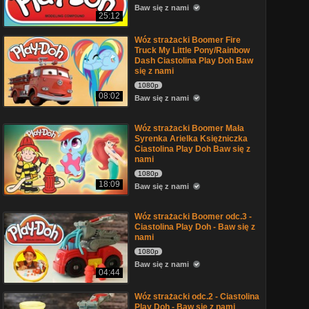
Baw się z nami
25:12
Wóz strażacki Boomer Fire
Truck My Little Pony/Rainbow
Dash Ciastolina Play Doh Baw
się z nami
1080p
08:02
Baw się z nami
Wóz strażacki Boomer Mała
Syrenka Arielka Księżniczka
Ciastolina Play Doh Baw się z
nami
1080p
18:09
Baw się z nami
Wóz strażacki Boomer odc.3 -
Ciastolina Play Doh - Baw się z
nami
1080p
Baw się z nami
04:44
Wóz strażacki odc.2 - Ciastolina
Play Doh - Baw się z nami