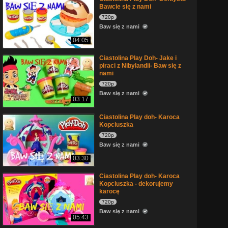
Bawcie się z nami
720p
Baw się z nami
04:05
Ciastolina Play Doh- Jake i
piraci z Nibylandii- Baw się z
nami
720p
Baw się z nami
03:17
Ciastolina Play doh- Karoca
Kopciuszka
720p
Baw się z nami
03:30
Ciastolina Play doh- Karoca
Kopciuszka - dekorujemy
karocę
720p
Baw się z nami
05:43