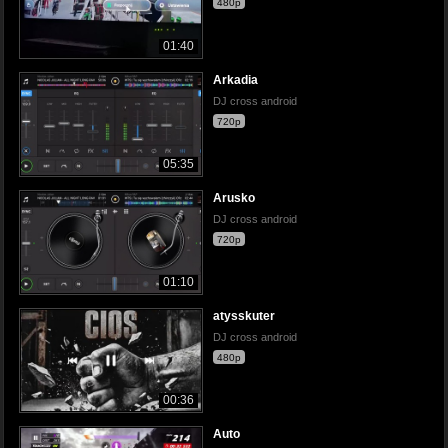
480p
01:40
Arkadia
DJ cross android
720p
05:35
Arusko
DJ cross android
720p
01:10
atysskuter
DJ cross android
480p
00:36
Auto