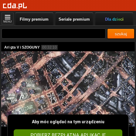
Filmy premium
Seriale premium
Dla dzieci
MENU
szukaj
Ari gta V i SZOGUNY
00:32:10
Aby móc oglądać na tym urządzeniu
POBIERZ BEZPŁATNĄ APLIKACJĘ