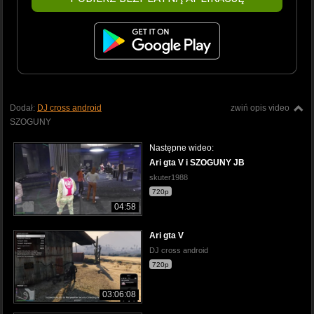
Dodał:
DJ cross android
zwiń opis video
SZOGUNY
Następne wideo:
Ari gta V i SZOGUNY JB
skuter1988
720p
04:58
Ari gta V
DJ cross android
720p
03:06:08