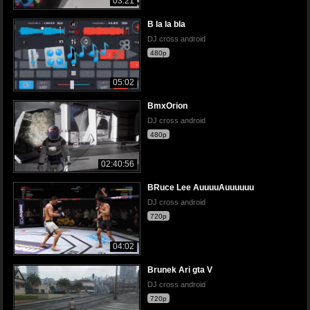
03:21
B la la bla
DJ cross android
480p
05:02
BmxOrion
DJ cross android
480p
02:40:56
BRuce Lee AuuuuAuuuuuu
DJ cross android
720p
04:02
Brunek Ari gta V
DJ cross android
720p