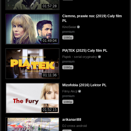
01:57:28
Ciemno, prawie noc (2019) Cały film
PL
KinoSwiat
premium
1080p
01:49:04
PIĄTEK (2025) Cały film PL
Piątek - serial oryginalny
premium
1080p
01:11:36
Mizofobia (2016) Lektor PL
Filmy Akcji
premium
1080p
01:52:15
arikanari88
DJ cross android