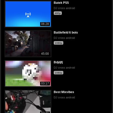
Batek PS5
DJ cross android
480p
06:28
Battlefield 6 bots
DJ cross android
1080p
45:00
Bdjdjfj
DJ cross android
1080p
03:17
Best Mixvibes
DJ cross android