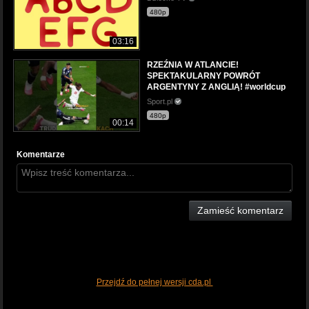
480p
03:16
RZEŹNIA W ATLANCIE!
SPEKTAKULARNY POWRÓT
ARGENTYNY Z ANGLIĄ! #worldcup
Sport.pl
480p
00:14
Komentarze
Zamieść komentarz
Przejdź do pełnej wersji cda.pl