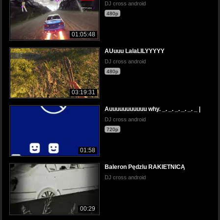
DJ cross android
480p
01:05:48
AUuuu LalaLILYYYYY
DJ cross android
480p
03:19:31
Auuuuuuuuuuu why. _. _. _. _. _. _ |
DJ cross android
720p
01:58
Baleron Pędzlu RAKIETNICĄ
DJ cross android
00:29