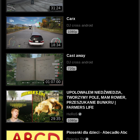
31:24
Carx
DJ cross android
1080p
18:34
Cast away
DJ cross android
720p
01:07:00
UPOLOWAŁEM NIEDŹWIEDZIA,
TWORZYMY POLE, MAM ROWER,
PRZESZUKANIE BUNKRU |
FARMERS LIFE
HeRoS
29:35
1080p
Piosenki dla dzieci - Abecadło Abc
Dziecko TV