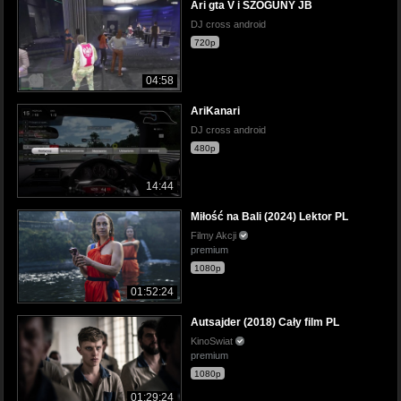
Ari gta V i SZOGUNY JB
DJ cross android
720p
04:58
AriKanari
DJ cross android
480p
14:44
Miłość na Bali (2024) Lektor PL
Filmy Akcji
premium
1080p
01:52:24
Autsajder (2018) Cały film PL
KinoSwiat
premium
1080p
01:29:24