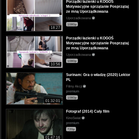
Porządki łazienki u KOGOŚ
Motywacyjne sprzątanie Posprzątaj
ze mną Uporządkowana
Uporzadkowana
1080p
18:27
Porządki łazienki u KOGOŚ
Motywacyjne sprzątanie Posprzątaj
ze mną Uporządkowana
Uporzadkowana
1080p
10:56
Surinam: Gra o władzę (2020) Lektor
PL
Filmy Akcji
premium
1080p
01:32:01
Fotograf (2014) Cały film
KinoSwiat
premium
720p
01:47:16