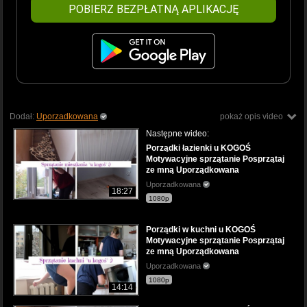
POBIERZ BEZPŁATNĄ APLIKACJĘ
Dodał:
Uporzadkowana
pokaż opis video
Następne wideo:
Porządki łazienki u KOGOŚ
Motywacyjne sprzątanie Posprzątaj
ze mną Uporządkowana
Uporzadkowana
18:27
1080p
Porządki w kuchni u KOGOŚ
Motywacyjne sprzątanie Posprzątaj
ze mną Uporządkowana
Uporzadkowana
1080p
14:14