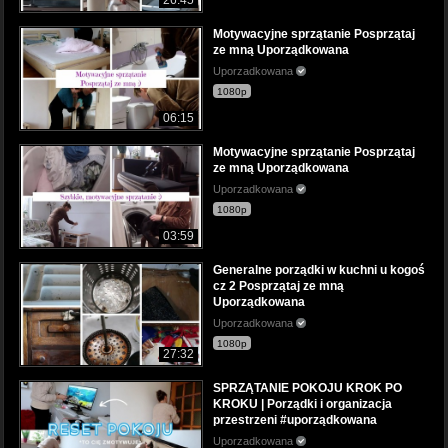
Motywacyjne sprzątanie Posprzątaj
ze mną Uporządkowana
Uporzadkowana
1080p
06:15
Motywacyjne sprzątanie Posprzątaj
ze mną Uporządkowana
Uporzadkowana
1080p
03:59
Generalne porządki w kuchni u kogoś
cz 2 Posprzątaj ze mną
Uporządkowana
Uporzadkowana
1080p
27:32
SPRZĄTANIE POKOJU KROK PO
KROKU | Porządki i organizacja
przestrzeni #uporządkowana
Uporzadkowana