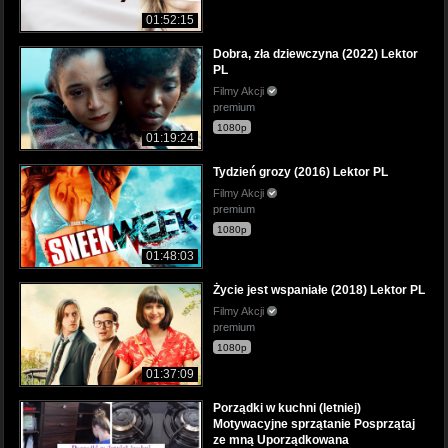
01:52:15
Dobra, zła dziewczyna (2022) Lektor
PL
Filmy Akcji
premium
1080p
01:19:24
Tydzień grozy (2016) Lektor PL
Filmy Akcji
premium
1080p
01:48:03
Życie jest wspaniałe (2018) Lektor PL
Filmy Akcji
premium
1080p
01:37:09
Porządki w kuchni (letniej)
Motywacyjne sprzątanie Posprzątaj
ze mną Uporządkowana