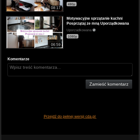
480p
08:17
Motywacyjne sprzątanie kuchni
Posprzątaj ze mną Uporządkowana
Uporzadkowana
1080p
06:59
Komentarze
Zamieść komentarz
Przejdź do pełnej wersji cda.pl