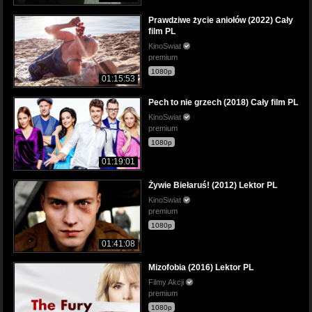
Prawdziwe życie aniołów (2022) Cały
film PL
KinoSwiat
premium
1080p
01:15:53
Pech to nie grzech (2018) Cały film PL
KinoSwiat
premium
1080p
01:19:01
Żywie Biełaruś! (2012) Lektor PL
KinoSwiat
premium
1080p
01:41:08
Mizofobia (2016) Lektor PL
Filmy Akcji
premium
1080p