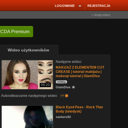
LOGOWANIE
REJESTRACJA
+ dodaj wideo
 CDA Premium
Wideo użytkowników
Następne wideo:
MAKIJAŻ Z ELEMENTEM CUT
CREASE | tutorial makijażu |
makeup tutorial | GlamDiva
1080p
09:20
GlamDiva
Autoodtwarzanie następnego wideo
on
Black Eyed Peas - Rock That
Body (teledysk)
sankers92