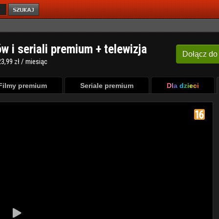
ów i seriali premium + telewizja
Dołącz
do
3,99 zł / miesiąc
Filmy premium
Seriale premium
Dla dzieci