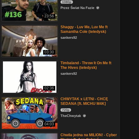
1080p
Przez Świat Na Fazie
23:56
Shaggy - Luv Me, Luv Me ft
Samantha Cole (teledysk)
sankers92
03:30
Timbaland - Throw It On Me ft
The Hives (teledysk)
sankers92
02:36
CHWYTAK x LETNI - CHCĘ
SEDANA [ft. MICHU M4K]
720p
TheChwytak
04:03
Chwila jedna na MILION! - Cyber