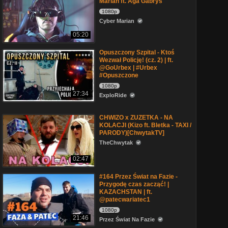
Marian ft. Aga Gabryś
1080p
Cyber Marian
05:20
Opuszczony Szpital - Ktoś
Wezwał Policję! (cz. 2) | ft.
@GoUrbex | #Urbex
#Opuszczone
1080p
27:34
ExploRide
CHWIZO x ZUZETKA - NA
KOLACJI (Kizo ft. Bletka - TAXI /
PARODY)[ChwytakTV]
TheChwytak
02:47
#164 Przez Świat na Fazie -
Przygodę czas zacząć! |
KAZACHSTAN | ft.
@patecwariatec1
1080p
21:46
Przez Świat Na Fazie