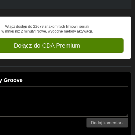
Włącz dostęp do 22679 znakomitych filmów i seriali
w mniej niż 2 minuty! Nowe, wygodne metody aktywacji.
Dołącz do CDA Premium
dy Groove
Dodaj komentarz