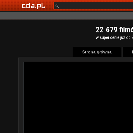
2
2
6
7
9
film
w super cenie już od 2
Strona główna