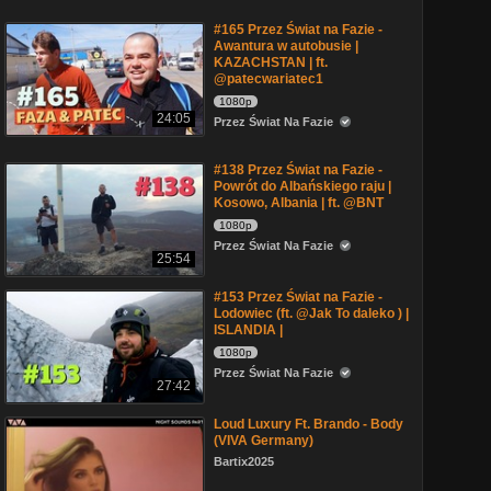
#165 Przez Świat na Fazie -
Awantura w autobusie |
KAZACHSTAN | ft.
@patecwariatec1
1080p
24:05
Przez Świat Na Fazie
#138 Przez Świat na Fazie -
Powrót do Albańskiego raju |
Kosowo, Albania | ft. @BNT
1080p
Przez Świat Na Fazie
25:54
#153 Przez Świat na Fazie -
Lodowiec (ft. @Jak To daleko ) |
ISLANDIA |
1080p
Przez Świat Na Fazie
27:42
Loud Luxury Ft. Brando - Body
(VIVA Germany)
Bartix2025