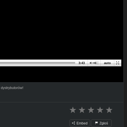
3:43
auto
 dystrybutorów!
Embed
Zgłoś