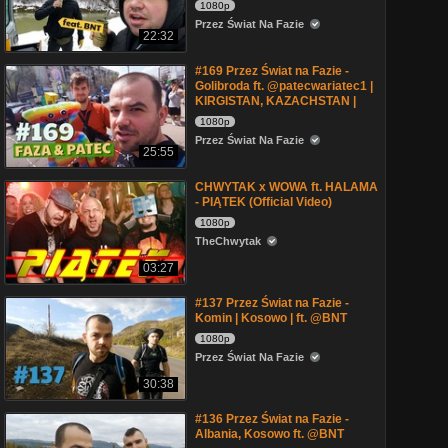
1080p
Przez Świat Na Fazie
22:32
#169 Przez Świat na Fazie -
Golibroda ft. @patecwariatec1 |
KIRGISTAN, KAZACHSTAN |
1080p
Przez Świat Na Fazie
25:55
CHWYTAK x WOWA ft. HALAMA
- PIĄTEK (Official Video)
1080p
TheChwytak
03:27
#137 Przez Świat na Fazie -
Komin | Kosowo | ft. @BNT
1080p
Przez Świat Na Fazie
30:38
#136 Przez Świat na Fazie -
Albania, Kosowo ft. @BNT