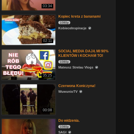
03:34
Kopiec kreta z bananami
1080p
KobieceInspiracje
02:11
SOCIAL MEDIA DAJĄ MI 90%
KLIENTÓW i KOCHAM TO!
1080p
Mateusz Strelau Vlogs
35:25
Czerwona Koniczyna!
WuwunioTV
00:08
Do widzenia.
1080p
SAGI