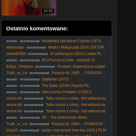
10:06
Ostatnio komentowane:
Niebieskie jak Morze Czarne (1971)
anonim
skomentował
lekkelaspo
Mistrz i Małgorzata 2024 LEKTOR
skomentował
PL The Master and Margarita 2024 LEKTOR PL
janekd1964
W zamknięciu (2022) Lektor PL
skomentował
[PL] Pursuit of Jade - odcinek 16
anonim
skomentował
Edgar_Simpson
Gonjiam: Nawiedzony szpital
skomentował
(2018) Lektor PL
Truth_or_Lie
Pozycja Nr. 2065 ... /7/08/2026 ...
skomentował
Opętanie (1972)
anonim
skomentował
The Rake (2018) (Napisy PL)
anonim
skomentował
Obcy kontra Predator 2 [2007]
anonim
skomentował
[Theatrical Cut][1080p][BDRip][x264][ Lektor PL]
vesna-64
Tylko razem z córką - Not without my
skomentował
daughter (1991) Lektor
vesna-64
Tylko razem z córką - Not without my
skomentował
daughter (1991) Lektor
vesna-64
Tylko razem z córką - Not without my
skomentował
daughter (1991) Lektor
SF. - The Andromeda Strain .
anonim
skomentował
Tajemnica. Andromedy. (1971) lektor
Truth_or_Lie
Pozycja Nr. 2064 ... 07/08/2026 ...
skomentował
english subtitles Only ...
plaza5
spider man brand new day 2026 | FỉLM
skomentował
W OPỉSỉE