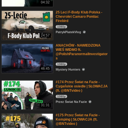
04:32
25 Leci F-Body Klub Polska -
Chevrolet Camaro Pontiac
Firebird
1080p
PatrykPiatekVlog
24:57
ANACHÓW - NAWIEDZONA
WIEŚ WIDMO ft.
@PolishParanormalInvestigator
s
1080p
46:45
Mystery Hunters
#174 Przez Świat na Fazie -
Cygańskie osiedle | SŁOWACJA
(ft. @BNTvideo )
1080p
Przez Świat Na Fazie
31:31
#175 Przez Świat na Fazie -
Kemping | SŁOWACJA (ft.
@BNTvideo )