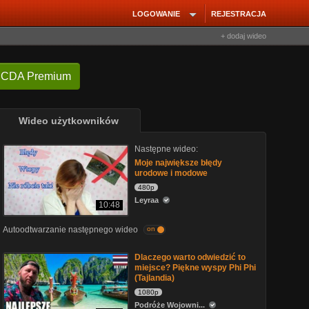
LOGOWANIE
REJESTRACJA
+ dodaj wideo
 CDA Premium
Wideo użytkowników
Następne wideo:
Moje największe błędy
urodowe i modowe
480p
Leyraa
10:48
Autoodtwarzanie następnego wideo
on
Dlaczego warto odwiedzić to
miejsce? Piękne wyspy Phi Phi
(Tajlandia)
1080p
Podróże Wojowni...