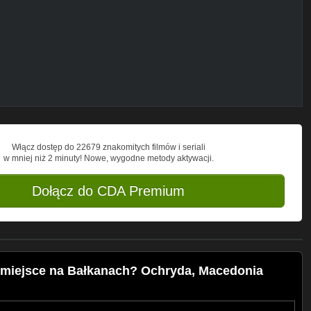
Włącz dostęp do 22679 znakomitych filmów i seriali
w mniej niż 2 minuty! Nowe, wygodne metody aktywacji.
Dołącz do CDA Premium
miejsce na Bałkanach? Ochryda, Macedonia