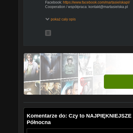
Facebook:
https://www.facebook.com/martasielskapl/
Cooperation / współpraca: kontakt@martasielska.pl
Konsultacje w sprawie wyjazdów do Tajlandii:
pokaż cały opis
https://www.facebook.com/martasielskapl/services
Wsparcie kanału / Support my channel:
Bank transfer: PL 79291000060000000002243440
Revolut:
https://pay.revolut.com/profile/martasielska
PayPal:
https://www.paypal.me/martasielska
Patronite:
https://patronite.pl/martasielska
#ochrid #macedonia #martasielska
Komentarze do: Czy to NAJPIĘKNIEJSZE 
Północna