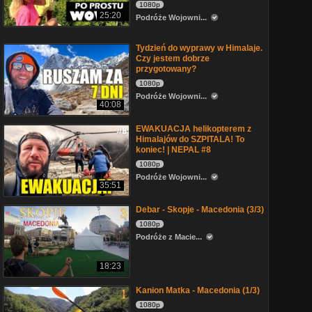
1080p
25:20
Podróże Wojowni...
Tydzień do wyprawy w Himalaje.
Czy jestem dobrze
przygotowany?
1080p
Podróże Wojowni...
40:08
EWAKUACJA helikopterem z
Himalajów do SZPITALA! To
koniec! | NEPAL #8
1080p
Podróże Wojowni...
35:51
Debar - Skopje - Macedonia (3/3)
1080p
Podróże z Macie...
18:23
Kanion Matka - Macedonia (1/3)
1080p