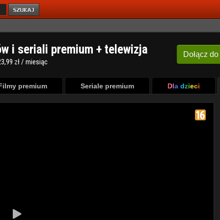
ów i seriali premium + telewizja
Dołącz
do
3,99 zł / miesiąc
Filmy premium
Seriale premium
Dla dzieci