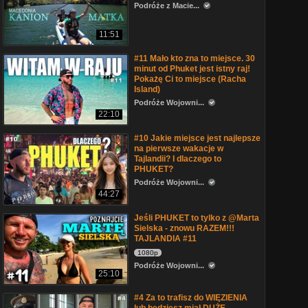
Podróże z Macie...
11:51
#11 Mało kto zna to miejsce. 30
minut od Phuket jest istny raj!
Pokażę Ci to miejsce (Racha
Island)
Podróże Wojowni...
22:10
#10 Jakie miejsce jest najlepsze
na pierwsze wakacje w
Tajlandii? I dlaczego to
PHUKET?
Podróże Wojowni...
44:27
Jeśli PHUKET to tylko z @Marta
Sielska - znowu RAZEM!!!
TAJLANDIA #11
1080p
Podróże Wojowni...
25:10
#4 Za to trafisz do WIĘZIENIA