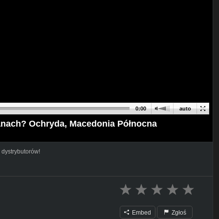
0:00
auto
anach? Ochryda, Macedonia Północna
 dystrybutorów!
Embed
Zgłoś