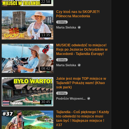
22:58
Czy ktoś nas tu SKOPJE?!
Północna Macedonia
1080p
Marta Sielska
13:35
MUSICIE odwiedzić to miejsce!
Rejs po Jeziorze Ochrydzkim w
Macedonii - Tajlandia Europy!
1080p
Marta Sielska
08:42
Jakie jest moje TOP miejsce w
Tajlandii? Pokażę wam! (Khao
sok park)
1080p
Podróże Wojowni...
30:45
Tajlandia - Coś pięknego ! Każdy
kto odwiedzi to miejsce musi
tam być ! Najlepsze miejsce !
#37