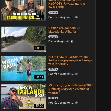
lub będziesz miał DUŻE
KŁOPOTY! Uważaj na to w
TAJLANDII
1080p
26:05
Podróże Wojowni...
Balkan projeckt 2015r.
Macedonia. Albania
1080p
Daniel Gogulski
08:06
Phi Phi Island - Witam w raju
Jedno z najpiękniejszych miejsc
w Tajlandii #12
1080p
Podróże Wojowni...
19:54
#3 Koszty życia w Tajlandii 2025
(Phuket) wszystko co musisz
wiedzieć
1080p
Podróże Wojowni...
45:00