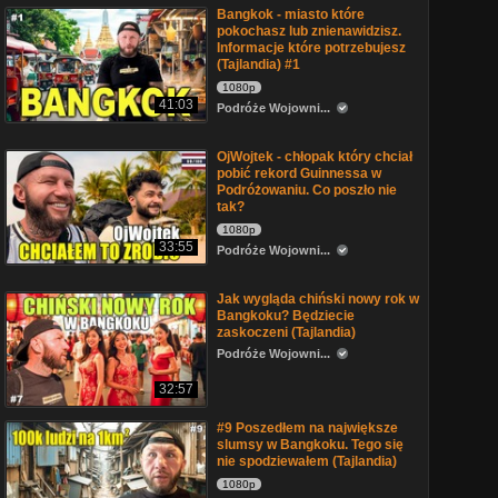
Bangkok - miasto które
pokochasz lub znienawidzisz.
Informacje które potrzebujesz
(Tajlandia) #1
1080p
41:03
Podróże Wojowni...
OjWojtek - chłopak który chciał
pobić rekord Guinnessa w
Podróżowaniu. Co poszło nie
tak?
1080p
33:55
Podróże Wojowni...
Jak wygląda chiński nowy rok w
Bangkoku? Będziecie
zaskoczeni (Tajlandia)
Podróże Wojowni...
32:57
#9 Poszedłem na największe
slumsy w Bangkoku. Tego się
nie spodziewałem (Tajlandia)
1080p