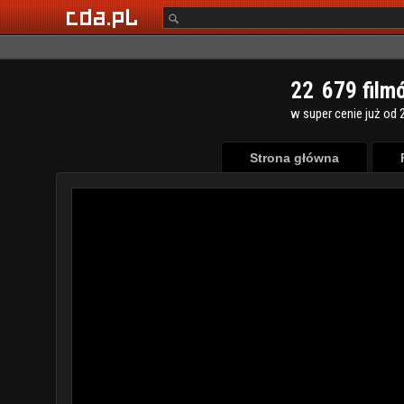
2
2
6
7
9
film
w super cenie już od 2
Strona główna