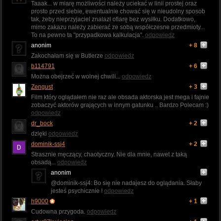
Taaak... w miarę możliwości należy uciekać w linii prostej oraz
prosto przed siebie, ewentualnie chować się w nieudolny sposob
tak, żeby nieprzyjaciel znalazł ofiarę bez wysiłku. Dodatkowo,
mimo zakazu należy zabierać ze sobą współczesne przedmioty...
To na pewno ta "przypadkowa kalkulacja".
odpowiedz
anonim
+ 8
Zakochałam się w Butlerze
odpowiedz
b114791
+ 6
Można obejrzeć w wolnej chwili...
odpowiedz
Zengust
+ 3
Film który oglądałem nie raz ale obsada aktorska jest mega i fajnie
zobaczyć aktorów grających w innym gatunku .. Bardzo Polecam :)
odpowiedz
dr_bock
+ 2
dzięki
odpowiedz
dominik-ssj4
+ 2
Strasznie męczący, chaotyczny. Nie dla mnie, nawet z taką
obsadą...
odpowiedz
anonim
@dominik-ssj4: Bo się nie nadajesz do oglądania. Słaby
jesteś psychicznie !
odpowiedz
h9000
+ 1
Cudowna przygoda.
odpowiedz