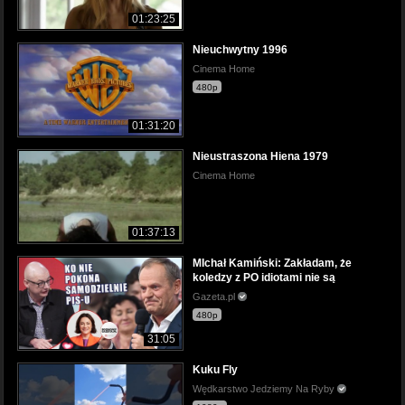
01:23:25
Nieuchwytny 1996
Cinema Home
480p
01:31:20
Nieustraszona Hiena 1979
Cinema Home
01:37:13
MIchał Kamiński: Zakładam, że
koledzy z PO idiotami nie są
Gazeta.pl
480p
31:05
Kuku Fly
Wędkarstwo Jedziemy Na Ryby