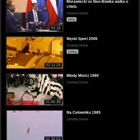
Morawiecki vs Neo-Nówka walka o
chleb.
Cinema Home
480p
03:16
Męski Sport 2006
Cinema Home
1080p
02:11:33
Młody Mistrz 1980
Cinema Home
01:45:39
Na Celowniku 1985
Cinema Home
01:30:03