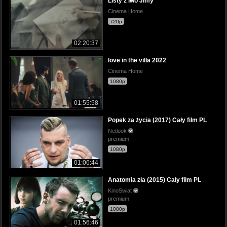
Listy z Iwo Jimy
Cinema Home
720p
02:20:37
love in the villa 2022
Cinema Home
1080p
01:55:58
Popek za życia (2017) Cały film PL
Netlook
premium
1080p
01:06:44
Anatomia zła (2015) Cały film PL
KinoSwiat
premium
1080p
01:56:46