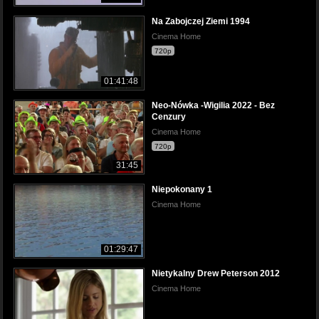
Na Zabojczej Ziemi 1994
Cinema Home
720p
01:41:48
Neo-Nówka -Wigilia 2022 - Bez
Cenzury
Cinema Home
720p
31:45
Niepokonany 1
Cinema Home
01:29:47
Nietykalny Drew Peterson 2012
Cinema Home