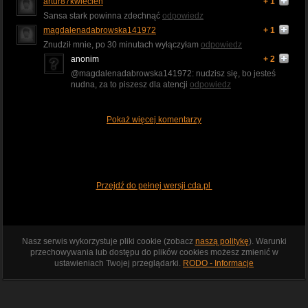
artur87kwiecien
+ 1
Sansa stark powinna zdechnąć
odpowiedz
magdalenadabrowska141972
+ 1
Znudził mnie, po 30 minutach wyłączyłam
odpowiedz
anonim
+ 2
@magdalenadabrowska141972: nudzisz się, bo jesteś
nudna, za to piszesz dla atencji
odpowiedz
Pokaż więcej komentarzy
Przejdź do pełnej wersji cda.pl
Nasz serwis wykorzystuje pliki cookie (zobacz
naszą politykę
). Warunki
przechowywania lub dostępu do plików cookies możesz zmienić w
ustawieniach Twojej przeglądarki.
RODO - Informacje