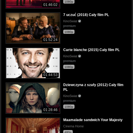
1080p
01:46:02
7 uczuć (2018) Cały film PL
KinoSwiat
premium
1080p
01:52:24
Carte blanche (2015) Cały film PL
KinoSwiat
premium
1080p
01:44:53
Dziewczyna z szafy (2012) Cały film
PL
KinoSwiat
premium
1080p
01:28:46
Maamalade sandwich Your Majesty
Cinema Home
480p