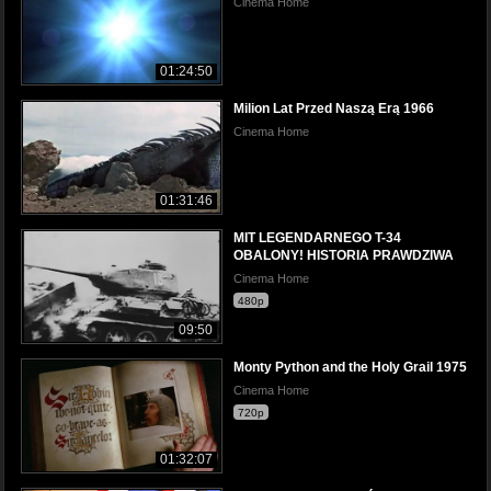
Cinema Home
01:24:50
Milion Lat Przed Naszą Erą 1966
Cinema Home
01:31:46
MIT LEGENDARNEGO T-34
OBALONY! HISTORIA PRAWDZIWA
Cinema Home
480p
09:50
Monty Python and the Holy Grail 1975
Cinema Home
720p
01:32:07