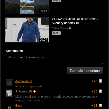
1080p
00:15
ZAKAZ POSTOJU na KOPERCIE -
Suchary #shorts #8
Cyber Marian
1080p
00:27
Komentarze
Zamieść komentarz
dorotaleja89
+ 20
fajny film
odpowiedz
Juliakorab08
+ 16
Można obejrzeć, przygoda, historia, polecam na weekendowy
wieczór. :)
odpowiedz
Bogof
+ 12