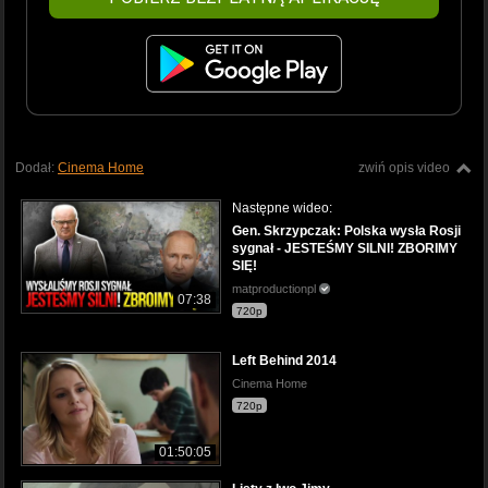
Dodał:
Cinema Home
zwiń opis video
Następne wideo:
Gen. Skrzypczak: Polska wysła Rosji
sygnał - JESTEŚMY SILNI! ZBORIMY
SIĘ!
matproductionpl
07:38
720p
Left Behind 2014
Cinema Home
720p
01:50:05