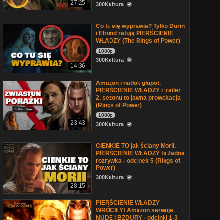
27:25
300Kultura
Co tu się wyprawia? Tylko Durin
i Elrond ratują PIERŚCIENIE
WŁADZY (The Rings of Power)
1080p
300Kultura
14:36
Amazon i natłok głupot.
PIERŚCIENIE WŁADZY i trailer
2. sezonu to jawna prowokacja
(Rings of Power)
1080p
23:43
300Kultura
CIENKIE TO jak ściany Morii.
PIERŚCIENIE WŁADZY to żadna
rozrywka - odcinek 5 (Rings of
Power)
300Kultura
28:15
PIERŚCIENIE WŁADZY
WRÓCIŁY! Amazon serwuje
NUDĘ I BZDURY - odcinki 1-3