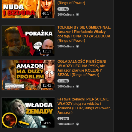
(Rings of Power)
1080p
46:17
300Kultura
TOLKIEN BY SIĘ UŚMIECHNĄŁ.
Amazon i Pierścienie Władzy
dostają TO NA CO ZASŁUGUJĄ
(Rings of Power)
300Kultura
11:13
OGLĄDALNOŚĆ PIERŚCIENI
WŁADZY LECI NA PYSK, ale
Amazon planuje KOLEJNY
SEZON! (Rings of Power)
1080p
11:42
300Kultura
Festiwal żenady! PIERŚCIENIE
WŁADZY plują na widzów i
Tolkiena (LOTR, Rings of Power,
Amazon)
1080p
14:09
300Kultura