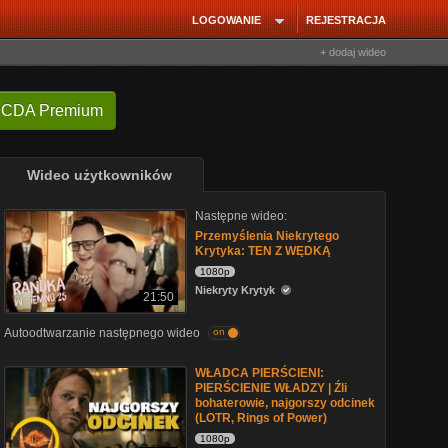
LOGOWANIE
REJESTRACJA
+ dodaj wideo
 CDA Premium
Wideo użytkowników
Następne wideo:
Przemyślenia Niekrytego
Krytyka: TEN Z WĘDKĄ
1080p
Niekryty Krytyk
21:50
Autoodtwarzanie następnego wideo
on
WŁADCA PIERŚCIENI:
PIERŚCIENIE WŁADZY | Źli
bohaterowie, najgorszy odcinek
(LOTR, Rings of Power)
1080p