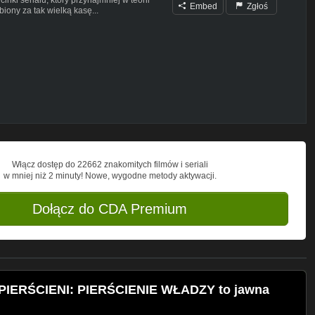
Embed
Zgłoś
iony za tak wielką kasę...
00kultura
__
a co ukrywać, było w tych dwóch
zypaść do gustu. Problem w tym, że
Włącz dostęp do 22662 znakomitych filmów i seriali
w mniej niż 2 minuty! Nowe, wygodne metody aktywacji.
Dołącz do CDA Premium
ŁADZY to jawna prowokacja (Rings of
__
 PIERŚCIENI: PIERŚCIENIE WŁADZY to jawna