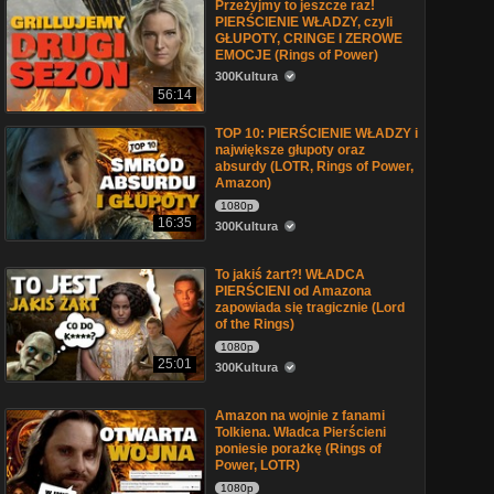
Przeżyjmy to jeszcze raz!
PIERŚCIENIE WŁADZY, czyli
GŁUPOTY, CRINGE I ZEROWE
EMOCJE (Rings of Power)
300Kultura
56:14
TOP 10: PIERŚCIENIE WŁADZY i
największe głupoty oraz
absurdy (LOTR, Rings of Power,
Amazon)
1080p
16:35
300Kultura
To jakiś żart?! WŁADCA
PIERŚCIENI od Amazona
zapowiada się tragicznie (Lord
of the Rings)
1080p
25:01
300Kultura
Amazon na wojnie z fanami
Tolkiena. Władca Pierścieni
poniesie porażkę (Rings of
Power, LOTR)
1080p