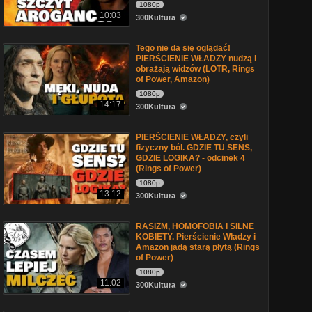
1080p
10:03
300Kultura
Tego nie da się oglądać!
PIERŚCIENIE WŁADZY nudzą i
obrażają widzów (LOTR, Rings
of Power, Amazon)
1080p
14:17
300Kultura
PIERŚCIENIE WŁADZY, czyli
fizyczny ból. GDZIE TU SENS,
GDZIE LOGIKA? - odcinek 4
(Rings of Power)
1080p
13:12
300Kultura
RASIZM, HOMOFOBIA I SILNE
KOBIETY. Pierścienie Władzy i
Amazon jadą starą płytą (Rings
of Power)
1080p
11:02
300Kultura