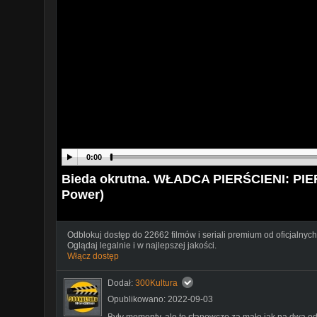
0:00
Bieda okrutna. WŁADCA PIERŚCIENI: PIE
Power)
Odblokuj dostęp do 22662 filmów i seriali premium od oficjalnych
Oglądaj legalnie i w najlepszej jakości.
Włącz dostęp
Dodał:
300Kultura
Opublikowano: 2022-09-03
Były momenty, ale to stanowczo za mało jak na dwa odci