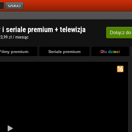
y i seriale premium + telewizja
Dołącz
do
3,99 zł / miesiąc
Filmy premium
Seriale premium
Dla dzieci