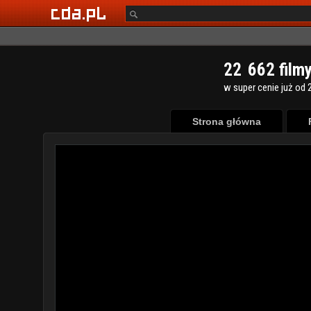
2
2
6
6
2
film
w super cenie już od 2
Strona główna