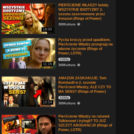
PIERŚCIENIE WŁADZY bolały.
WSZYSTKIE IDIOTYZMY 2.
sezonu zaserwowane przez
Amazon (Rings of Power)
300Kultura
18:00
Pycha kroczy przed upadkiem.
Pierścienie Władzy przegrają na
własne życzenie (Rings of
Power, LOTR)
1080p
11:16
300Kultura
AMAZON ZASKAKUJE. Tom
Bombadil w 2. sezonie
Pierścieni Władzy, ALE CZY TO
MA SENS? (Rings of Power)
1080p
10:54
300Kultura
Pierścienie Władzy na ratunek
Tolkienowi i trylogii? TO JUŻ
SZCZYT AROGANCJI! (Rings of
Power, LOTR)