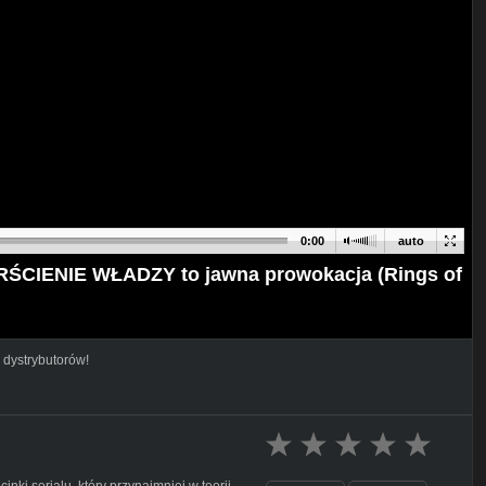
0:00
auto
RŚCIENIE WŁADZY to jawna prowokacja (Rings of
 dystrybutorów!
nki serialu, który przynajmniej w teorii