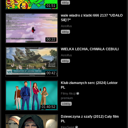
480p
01:51
wale wiadro z klatki 666 2137 *UDAŁO
SIĘ!?*
Astolfus
480p
00:22
WIELKA LECHIA, CHWAŁA CEBULI
Astolfus
480p
00:42
Klub złamanych serc (2024) Lektor
PL
Filmy Akcji
premium
1080p
01:40:52
Dziewczyna z szafy (2012) Cały film
PL
KinoSwiat