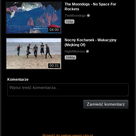
The Moondogs - No Space For
Rockets
TheMoondogs
720p
04:00
Nocny Kochanek - Wakacyjny
(Mejking Of)
NightMistress
1080p
00:31
Komentarze
Zamieść komentarz
Przejdź do pełnej wersji cda.pl