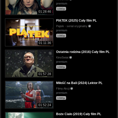
premium
1080p
01:28:46
PIĄTEK (2025) Cały film PL
Piątek - serial oryginalny
premium
1080p
01:11:36
Ostatnia rodzina (2016) Cały film PL
KinoSwiat
premium
1080p
01:57:28
Miłość na Bali (2024) Lektor PL
Filmy Akcji
premium
1080p
01:52:24
Boże Ciało (2019) Cały film PL