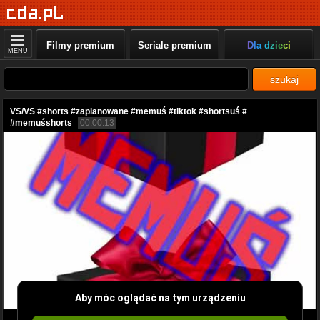
Filmy premium
Seriale premium
Dla dzieci
MENU
szukaj
VS/VS #shorts #zaplanowane #memuś #tiktok #shortsuś #
#memuśshorts
00:00:13
Aby móc oglądać na tym urządzeniu