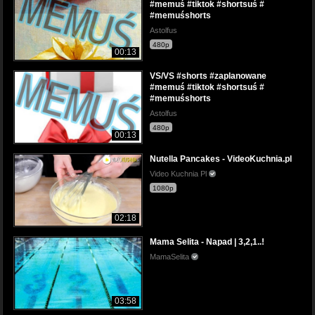
#memuś #tiktok #shortsuś #
#memuśshorts
Astolfus
480p
00:13
VS/VS #shorts #zaplanowane
#memuś #tiktok #shortsuś #
#memuśshorts
Astolfus
480p
00:13
Nutella Pancakes - VideoKuchnia.pl
Video Kuchnia Pl
1080p
02:18
Mama Selita - Napad | 3,2,1..!
MamaSelita
03:58