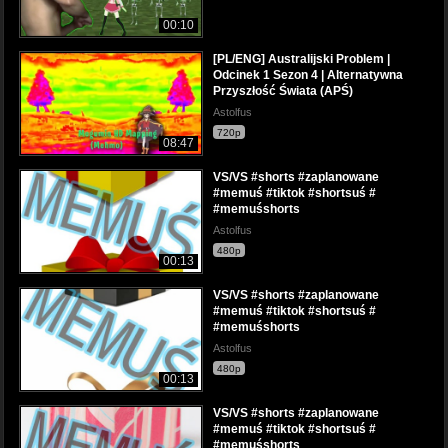
00:10
[PL/ENG] Australijski Problem |
Odcinek 1 Sezon 4 | Alternatywna
Przyszłość Świata (APŚ)
Astolfus
720p
08:47
VS/VS #shorts #zaplanowane
#memuś #tiktok #shortsuś #
#memuśshorts
Astolfus
480p
00:13
VS/VS #shorts #zaplanowane
#memuś #tiktok #shortsuś #
#memuśshorts
Astolfus
480p
00:13
VS/VS #shorts #zaplanowane
#memuś #tiktok #shortsuś #
#memuśshorts