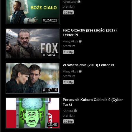
KinoSwiat
premium
1080p
01:50:23
Fox: Grzechy przeszłości (2017)
Lektor PL
Filmy Akcji
premium
1080p
01:40:41
W świetle dnia (2013) Lektor PL
Filmy Akcji
premium
1080p
01:47:19
Porucznik Kabura Odcinek 9 (Cyber
Tusk)
Kabura
premium
1080p
10:40