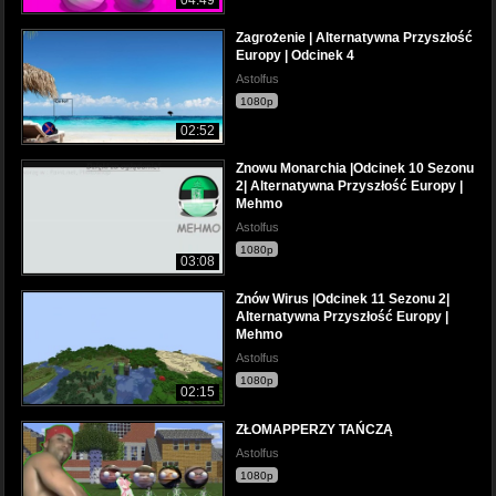
04:49
Zagrożenie | Alternatywna Przyszłość
Europy | Odcinek 4
Astolfus
1080p
02:52
Znowu Monarchia |Odcinek 10 Sezonu
2| Alternatywna Przyszłość Europy |
Mehmo
Astolfus
1080p
03:08
Znów Wirus |Odcinek 11 Sezonu 2|
Alternatywna Przyszłość Europy |
Mehmo
Astolfus
1080p
02:15
ZŁOMAPPERZY TAŃCZĄ
Astolfus
1080p