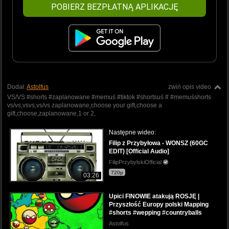
POBIERZ BEZPŁATNĄ APLIKACJĘ
Dodał:
Astolfus
zwiń opis video
VS/VS #shorts #zaplanowane #memuś #tiktok #shortsuś # #memuśshorts
vs/vs,vsvs,vs/vs zaplanowane,choose your gift,choose a
gift,choose,zaplanowane,1 or 2,
Następne wideo:
Filip z Przybyłowa - WONSZ (60GC
EDIT) [Official Audio]
FilipPrzybylskiOfficial
720p
03:26
Upici FINOWIE atakują ROSJĘ |
Przyszłość Europy polski Mapping
#shorts #wepping #countryballs
Astolfus