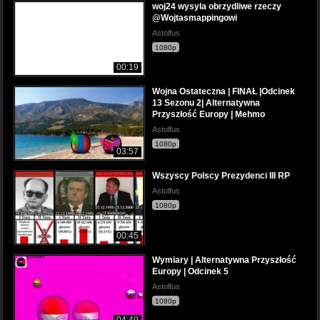
woj24 wysyla obrzydliwe rzeczy
@Wojtasmappingowi
Astolfus
1080p
00:19
Wojna Ostateczna | FINAŁ |Odcinek
13 Sezonu 2| Alternatywna
Przyszłość Europy | Mehmo
Astolfus
1080p
03:57
Wszyscy Polscy Prezydenci III RP
Astolfus
1080p
00:45
Wymiary | Alternatywna Przyszłość
Europy | Odcinek 5
Astolfus
1080p