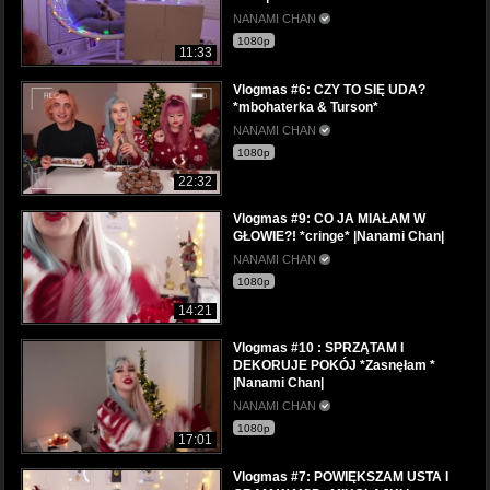
NANAMI CHAN
1080p
11:33
Vlogmas #6: CZY TO SIĘ UDA?
*mbohaterka & Turson*
NANAMI CHAN
1080p
22:32
Vlogmas #9: CO JA MIAŁAM W
GŁOWIE?! *cringe* |Nanami Chan|
NANAMI CHAN
1080p
14:21
Vlogmas #10 : SPRZĄTAM I
DEKORUJE POKÓJ *Zasnęłam *
|Nanami Chan|
NANAMI CHAN
1080p
17:01
Vlogmas #7: POWIĘKSZAM USTA I