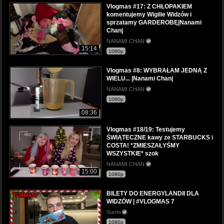
Vlogmas #17: Z CHŁOPAKIEM
komentujemy Wigilie Widzów i
sprzatamy GARDEROBĘ|Nanami
Chan|
NANAMI CHAN
15:14
1080p
Vlogmas #8: WYBRAŁAM JEDNĄ Z
WIELU... |Nanami Chan|
NANAMI CHAN
1080p
08:36
Vlogmas #18/19: Testujemy
ŚWIĄTECZNE kawy ze STARBUCKS i
COSTA! *ZMIESZAŁYŚMY
WSZYSTKIE* szok
NANAMI CHAN
15:00
1080p
BILETY DO ENERGYLANDII DLA
WIDZÓW | #VLOGMAS 7
Surmi
1080p