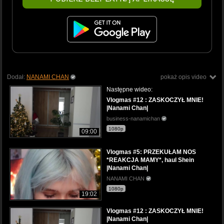
Dodał:
NANAMI CHAN
pokaż opis video
Następne wideo:
Vlogmas #12 : ZASKOCZYŁ MNIE!
|Nanami Chan|
business-nanamichan
1080p
09:00
Vlogmas #5: PRZEKUŁAM NOS
*REAKCJA MAMY*, haul Shein
|Nanami Chan|
NANAMI CHAN
1080p
19:02
Vlogmas #12 : ZASKOCZYŁ MNIE!
|Nanami Chan|