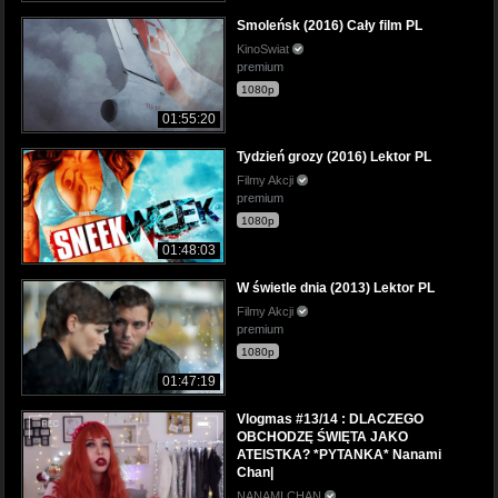
Smoleńsk (2016) Cały film PL
KinoSwiat
premium
1080p
01:55:20
Tydzień grozy (2016) Lektor PL
Filmy Akcji
premium
1080p
01:48:03
W świetle dnia (2013) Lektor PL
Filmy Akcji
premium
1080p
01:47:19
Vlogmas #13/14 : DLACZEGO
OBCHODZĘ ŚWIĘTA JAKO
ATEISTKA? *PYTANKA* Nanami
Chan|
NANAMI CHAN