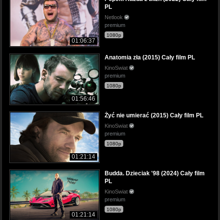
PL
Netlook
premium
1080p
01:06:37
Anatomia zła (2015) Cały film PL
KinoSwiat
premium
1080p
01:56:46
Żyć nie umierać (2015) Cały film PL
KinoSwiat
premium
1080p
01:21:14
Budda. Dzieciak '98 (2024) Cały film
PL
KinoSwiat
premium
1080p
01:21:14