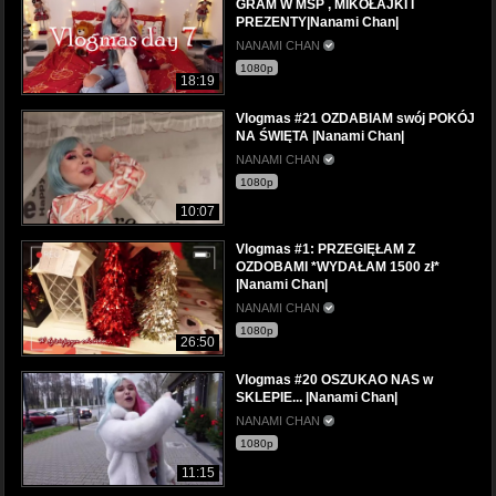
GRAM W MSP , MIKOŁAJKI I
PREZENTY|Nanami Chan|
NANAMI CHAN
1080p
18:19
Vlogmas #21 OZDABIAM swój POKÓJ
NA ŚWIĘTA |Nanami Chan|
NANAMI CHAN
1080p
10:07
Vlogmas #1: PRZEGIĘŁAM Z
OZDOBAMI *WYDAŁAM 1500 zł*
|Nanami Chan|
NANAMI CHAN
1080p
26:50
Vlogmas #20 OSZUKAO NAS w
SKLEPIE... |Nanami Chan|
NANAMI CHAN
1080p
11:15