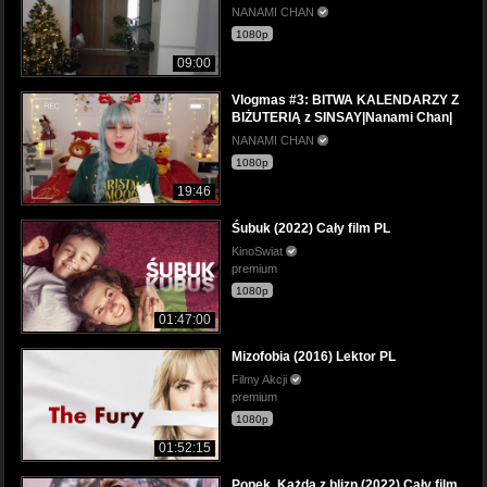
NANAMI CHAN
1080p
09:00
Vlogmas #3: BITWA KALENDARZY Z
BIŻUTERIĄ z SINSAY|Nanami Chan|
NANAMI CHAN
1080p
19:46
Śubuk (2022) Cały film PL
KinoSwiat
premium
1080p
01:47:00
Mizofobia (2016) Lektor PL
Filmy Akcji
premium
1080p
01:52:15
Popek. Każda z blizn (2022) Cały film