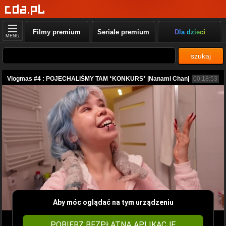
Filmy premium
Seriale premium
Dla dzieci
MENU
szukaj
Vlogmas #4 : POJECHALIŚMY TAM *KONKURS* |Nanami Chan|
00:18:53
Aby móc oglądać na tym urządzeniu
POBIERZ BEZPŁATNĄ APLIKACJĘ