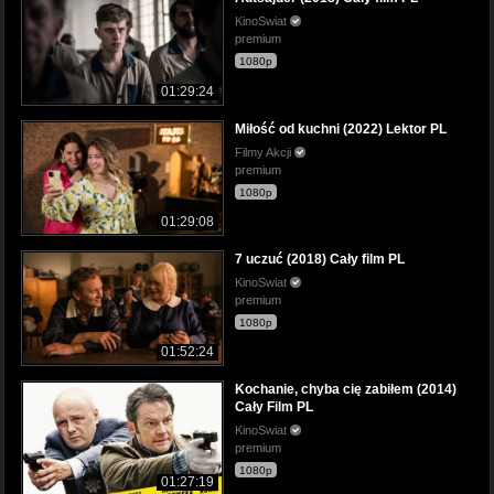
KinoSwiat
premium
1080p
01:29:24
Miłość od kuchni (2022) Lektor PL
Filmy Akcji
premium
1080p
01:29:08
7 uczuć (2018) Cały film PL
KinoSwiat
premium
1080p
01:52:24
Kochanie, chyba cię zabiłem (2014)
Cały Film PL
KinoSwiat
premium
1080p
01:27:19