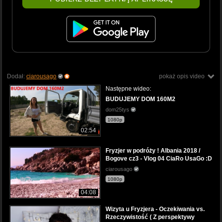
Dodał:
ciarousago
pokaż opis video
Następne wideo:
BUDUJEMY DOM 160M2
dom25tys
1080p
02:54
Fryzjer w podróży ! Albania 2018 /
Bogove cz3 - Vlog 04 CiaRo UsaGo :D
ciarousago
1080p
04:08
Wizyta u Fryzjera - Oczekiwania vs.
Rzeczywistość ( Z perspektywy