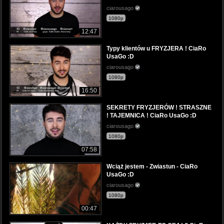
ciarousago
1080p
12:47
Typy klientów u FRYZJERA ! CiaRo
UsaGo :D
ciarousago
1080p
16:50
SEKRETY FRYZJERÓW ! STRASZNE
! TAJEMNICA ! CiaRo UsaGo :D
ciarousago
1080p
07:58
Wciąż jestem - Zwiastun - CiaRo
UsaGo :D
ciarousago
1080p
00:47