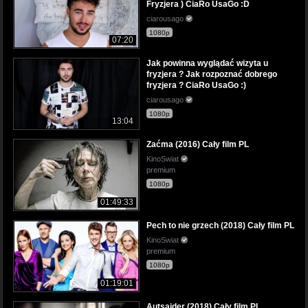
Fryzjera ) CiaRo UsaGo :D
ciarousago
1080p
07:20
Jak powinna wyglądać wizyta u
fryzjera ? Jak rozpoznać dobrego
fryzjera ? CiaRo UsaGo :)
ciarousago
1080p
13:04
Zaćma (2016) Cały film PL
KinoSwiat
premium
1080p
01:49:33
Pech to nie grzech (2018) Cały film PL
KinoSwiat
premium
1080p
01:19:01
Autsajder (2018) Cały film PL