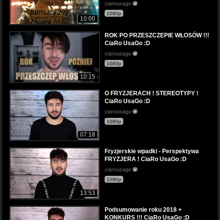
ciarousago
1080p
10:00
ROK PO PRZESZCZEPIE WŁOSÓW !!!
CiaRo UsaGo :D
ciarousago
1080p
10:15
O FRYZJERACH ! STEREOTYPY !
CiaRo UsaGo :D
ciarousago
1080p
07:18
Fryzjerskie wpadki - Perspektywa
FRYZJERA ! CiaRo UsaGo :D
ciarousago
1080p
13:53
Podsumowanie roku 2018 +
KONKURS !!! CiaRo UsaGo :D