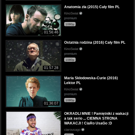
Anatomia zła (2015) Cały film PL
KinoSwiat
premium
1080p
01:56:46
Ostatnia rodzina (2016) Cały film PL
KinoSwiat
premium
1080p
01:57:28
Maria Skłodowska-Curie (2016)
Lektor PL
KinoSwiat
premium
1080p
01:36:07
OKRADLI MNIE ! Pamiętniki z wakacji
a tak serio ... CIEMNA STRONA
WAKACJI ! CiaRo UsaGo :D
ciarousago