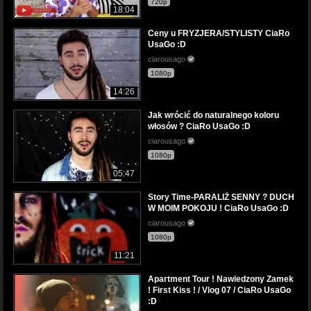
720p
18:04
Ceny u FRYZJERA/STYLISTY CiaRo
UsaGo :D
ciarousago
1080p
14:26
Jak wrócić do naturalnego koloru
włosów ? CiaRo UsaGo :D
ciarousago
1080p
05:47
Story Time-PARALIŻ SENNY ? DUCH
W MOIM POKOJU ! CiaRo UsaGo :D
ciarousago
1080p
11:21
Apartment Tour ! Nawiedzony Zamek
! First Kiss ! / Vlog 07 / CiaRo UsaGo
:D