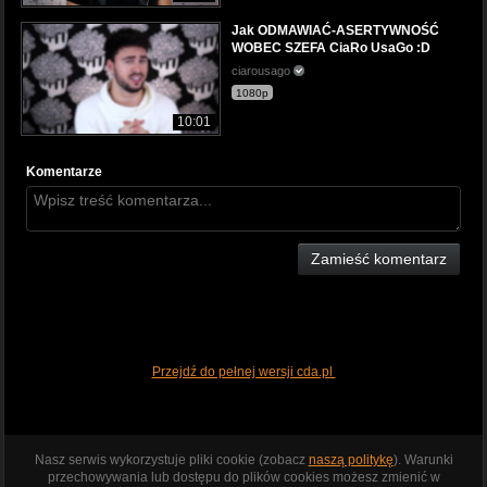
Jak ODMAWIAĆ-ASERTYWNOŚĆ
WOBEC SZEFA CiaRo UsaGo :D
ciarousago
1080p
10:01
Komentarze
Zamieść komentarz
Przejdź do pełnej wersji cda.pl
Nasz serwis wykorzystuje pliki cookie (zobacz
naszą politykę
). Warunki
przechowywania lub dostępu do plików cookies możesz zmienić w