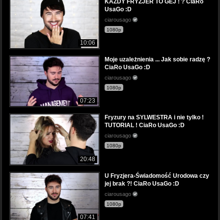
KAŻDY FRYZJER TO GEJ ! ? CiaRo
UsaGo :D
ciarousago
1080p
10:06
Moje uzależnienia ... Jak sobie radzę ?
CiaRo UsaGo :D
ciarousago
1080p
07:23
Fryzury na SYLWESTRA i nie tylko !
TUTORIAL ! CiaRo UsaGo :D
ciarousago
1080p
20:48
U Fryzjera-Świadomość Urodowa czy
jej brak ?! CiaRo UsaGo :D
ciarousago
1080p
07:41