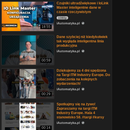
Czujniki ultradźwiękowe i IoLink
Master inteligentne dane w
czasie rzeczywistym
1080p
iAutomatyka.pl
18:55
Dane szybciej niż kiedykolwiek
tak wygląda inteligentna linia
produkcyjna
iAutomatyka.pl
00:59
Dziękujemy za 4 dni spędzona
na Targi ITM Industry Europe. Do
zobaczenia na kolejnych
wydarzeniach!
iAutomatyka.pl
00:29
Spotkajmy się na żywo!
Zapraszamy na targi ITM
Industry Europe. Hala 4
stanowisko 58. #targi #kursy
iAutomatyka.pl
00:14