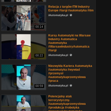
Relacja z targów ITM Industry
Europe #targi #automatyka #itm
iAutomatyka.pl
00:14
Kursy Automatyki na Warsaw
Industry Automatica
#automatyka
#WarsawIndustryAutomatica
#targi
iAutomatyka.pl
00:22
Niezwykła Kariera Automatyka
#automatyka #wywiad
#przemysł
#automatykaprzemysłowa
#praca
iAutomatyka.pl
00:59
Potencjalny atak
terrorystyczny.
#automatykaprzemysłowa
#produkcja #robotyka