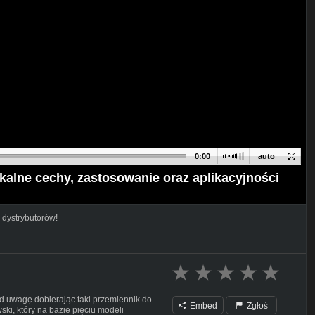
0:00
auto
ikalne cechy, zastosowanie oraz aplikacyjności
 dystrybutorów!
od uwagę dobierając taki przemiennik do
Embed
Zgłoś
ski, który na bazie pięciu modeli