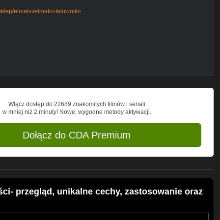
klep/elmatic/elmatic-falowniki-
induprogress.pl/produkty/technika-
ew.abb.com/drives/low-voltage-ac/industry-
e800/fre800
ldar.biz/wieloosiowy-falownik-modulowy-
Włącz dostęp do 22689 znakomitych filmów i seriali
w mniej niż 2 minuty! Nowe, wygodne metody aktywacji.
Dołącz do CDA Premium
ci- przegląd, unikalne cechy, zastosowanie oraz