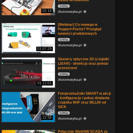
Dawid Wróblewski
1080p
02:18
iAutomatyka.pl
[Webinar] Co nowego w
Pepperl+Fuchs? Przegląd
nowości produktowych
1080p
iAutomatyka.pl
01:07:29
Skanery optyczne 2D (czujniki
LiDAR) - detekcja oraz pomiar
przestrzeni
1080p
iAutomatyka.pl
01:12:01
Fotoprzekaźniki SMART w akcji
- konfiguracja i pokaz działania
czujnika W4F oraz WLL80 od
SICK
1080p
22:58
iAutomatyka.pl
Połącznie WebHMI SCADA ze