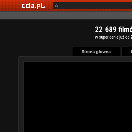
2
2
6
8
9
film
w super cenie już od 2
Strona główna