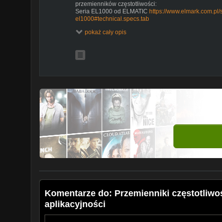
przemienników częstotliwości:
Seria EL1000 od ELMATIC
https://www.elmark.com.pl/s
el1000#technical.specs.tab
Seria MH300 od producenta Delta Electronics
https://
pokaż cały opis
napedowa/falowniki-serii-vfd-mh300/
Seria ACH480 od EL-HELU producenta ABB
https://n
specific-drives/ach480
Seria FR-E800 od producenta Mitsubishi Electric
https://pl.mitsubishielectric.com/fa/products/drv/inv/fr_
Seria MD800 od producenta INOVANCE
https://www.e
inovance-md800
--
Kursy dla Automatyków
https://kursyautomatyki.pl
iAutomatyka.pl
https://iautomatyka.pl
Dołącz do Klubu Automatyka:
https://klubautomatyka.pl
Subskrybuj
https://hi.switchy.io/5e4E
Facebook
https://www.facebook.com/iautomatyka
Komentarze do: Przemienniki częstotliwoś
aplikacyjności