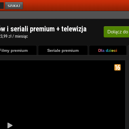
ów i seriali premium + telewizja
Dołącz
do
3,99 zł / miesiąc
Filmy premium
Seriale premium
Dla dzieci