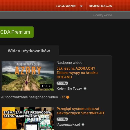
LOGOWANIE
REJESTRACJA
+ dodaj wideo
 CDA Premium
Wideo użytkowników
Następne wideo:
Jak jest na AZORACH?
Zielone wyspy na środku
OCEANU
1080p
15:07
Kołem Się Toczy
Autoodtwarzanie następnego wideo
on
Przegląd systemu do szaf
elektrycznych SmartWire-DT
1080p
iAutomatyka.pl