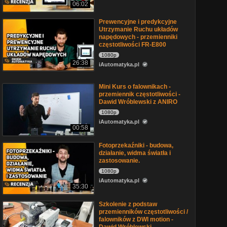
06:02
Prewencyjne i predykcyjne
Utrzymanie Ruchu układów
napędowych - przemienniki
częstotliwości FR-E800
1080p
26:38
iAutomatyka.pl
Mini Kurs o falownikach -
przemiennik częstotliwości -
Dawid Wróblewski z ANIRO
1080p
iAutomatyka.pl
00:58
Fotoprzekaźniki - budowa,
działanie, widma światła i
zastosowanie.
1080p
iAutomatyka.pl
35:30
Szkolenie z podstaw
przemienników częstotliwości /
falowników z DWI motion -