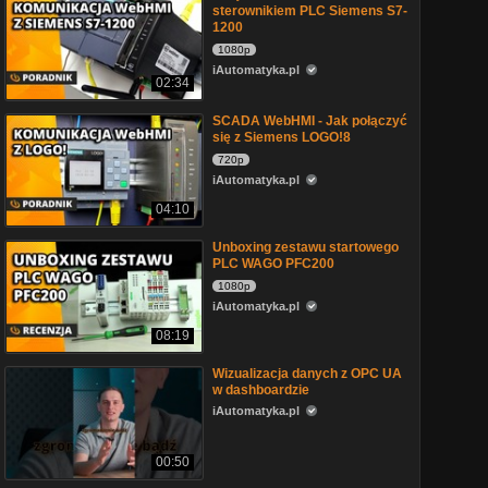
sterownikiem PLC Siemens S7-
1200
1080p
iAutomatyka.pl
02:34
SCADA WebHMI - Jak połączyć
się z Siemens LOGO!8
720p
iAutomatyka.pl
04:10
Unboxing zestawu startowego
PLC WAGO PFC200
1080p
iAutomatyka.pl
08:19
Wizualizacja danych z OPC UA
w dashboardzie
iAutomatyka.pl
00:50