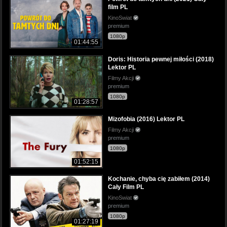
film PL
KinoSwiat
premium
1080p
01:44:55
Doris: Historia pewnej miłości (2018)
Lektor PL
Filmy Akcji
premium
1080p
01:28:57
Mizofobia (2016) Lektor PL
Filmy Akcji
premium
1080p
01:52:15
Kochanie, chyba cię zabiłem (2014)
Cały Film PL
KinoSwiat
premium
1080p
01:27:19