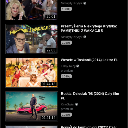
Niekryty Krytyk
1080p
25:01
Przemyślenia Niekrytego Krytyka:
PAMIĘTNIKI Z WAKACJI 5
Niekryty Krytyk
1080p
22:03
Wesele w Toskanii (2014) Lektor PL
Filmy Akcji
premium
1080p
01:44:13
Budda. Dzieciak '98 (2024) Cały film
PL
KinoSwiat
premium
1080p
01:21:14
Powrót do tamtych dni (2021) Cały