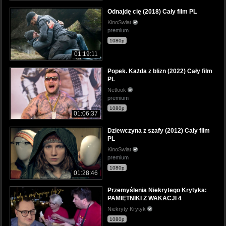
Odnajdę cię (2018) Cały film PL
KinoSwiat
premium
1080p
01:19:11
Popek. Każda z blizn (2022) Cały film
PL
Netlook
premium
1080p
01:06:37
Dziewczyna z szafy (2012) Cały film
PL
KinoSwiat
premium
1080p
01:28:46
Przemyślenia Niekrytego Krytyka:
PAMIĘTNIKI Z WAKACJI 4
Niekryty Krytyk
1080p