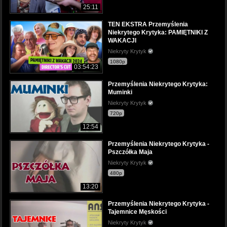
25:11
TEN EKSTRA Przemyślenia
Niekrytego Krytyka: PAMIĘTNIKI Z
WAKACJI
Niekryty Krytyk
1080p
03:54:23
Przemyślenia Niekrytego Krytyka:
Muminki
Niekryty Krytyk
720p
12:54
Przemyślenia Niekrytego Krytyka -
Pszczółka Maja
Niekryty Krytyk
480p
13:20
Przemyślenia Niekrytego Krytyka -
Tajemnice Męskości
Niekryty Krytyk