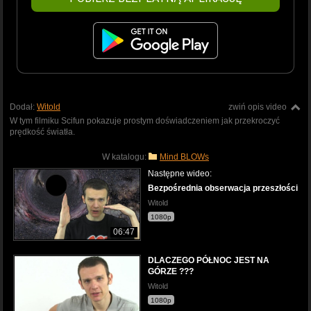
Dodał:
Witold
zwiń opis video
W tym filmiku Scifun pokazuje prostym doświadczeniem jak przekroczyć
prędkość światła.
W katalogu:
Mind BLOWs
Następne wideo:
Bezpośrednia obserwacja przeszłości
Witold
1080p
06:47
DLACZEGO PÓŁNOC JEST NA
GÓRZE ???
Witold
1080p