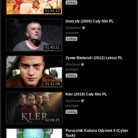
1080p
01:44:13
Dom zły (2009) Cały film PL
Media4fun
premium
1080p
01:45:21
Żywie Biełaruś! (2012) Lektor PL
KinoSwiat
premium
1080p
01:41:08
Kler (2018) Cały film PL
KinoSwiat
premium
1080p
02:09:25
Porucznik Kabura Odcinek 9 (Cyber
Tusk)