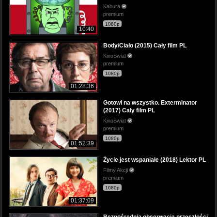
Kabura
premium
1080p
10:40
Body/Ciało (2015) Cały film PL
KinoSwiat
premium
1080p
01:28:36
Gotowi na wszystko. Exterminator
(2017) Cały film PL
KinoSwiat
premium
1080p
01:52:39
Życie jest wspaniałe (2018) Lektor PL
Filmy Akcji
premium
1080p
01:37:09