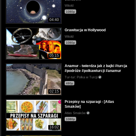
Witold
1080p
04:40
Grawitacja w Hollywood
Witold
1080p
05:15
Anamur - twierdza jak z bajki #turcja
#podróże #polkawturcji #anamur
Tur-tur: Polka w Turcji
480p
02:15
Przepisy na szparagi - [Atlas
Smaków]
Atlas Smaków
1080p
16:02