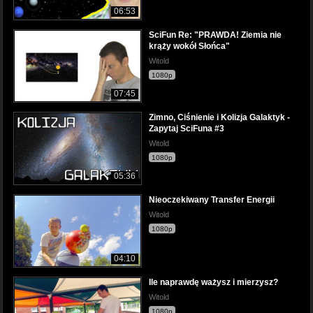
06:53
SciFun Re: "PRAWDA! Ziemia nie
krąży wokół Słońca"
Witold
1080p
07:45
Zimno, Ciśnienie i Kolizja Galaktyk -
Zapytaj SciFuna #3
Witold
1080p
05:36
Nieoczekiwany Transfer Energii
Witold
1080p
04:10
Ile naprawdę ważysz i mierzysz?
Witold
1080p