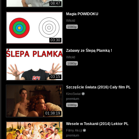
08:47
Magia POWIDOKU
Witold
1080p
03:30
Zabawy ze Ślepą Plamką !
Witold
1080p
03:15
Szczęście świata (2016) Cały film PL
KinoSwiat
premium
1080p
01:38:19
Wesele w Toskanii (2014) Lektor PL
Filmy Akcji
premium