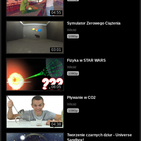
04:55
Symulator Zerowego Ciążenia
Witold
1080p
03:01
Fizyka w STAR WARS
Witold
1080p
08:05
Pływanie w CO2
Witold
1080p
04:38
Tworzenie czarnych dziur - Universe
Sandbox!