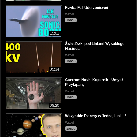
Fizyka Fali Uderzeniowej
Witold
1080p
15:01
Świetlówki pod Liniami Wysokiego
Napięcia
Witold
1080p
05:34
Centrum Nauki Kopernik - Umysł
Przyłapany
Witold
1080p
08:20
Wszystkie Planety w Jednej Linii !!!
Witold
1080p