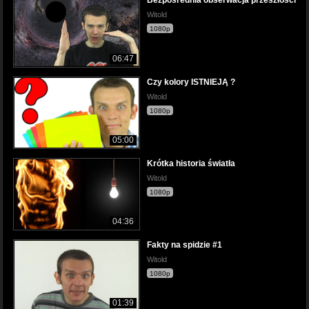
Bezpośrednia obserwacja przeszłości
Witold
1080p
06:47
Czy kolory ISTNIEJĄ ?
Witold
1080p
05:00
Krótka historia światła
Witold
1080p
04:36
Fakty na spidzie #1
Witold
1080p
01:39