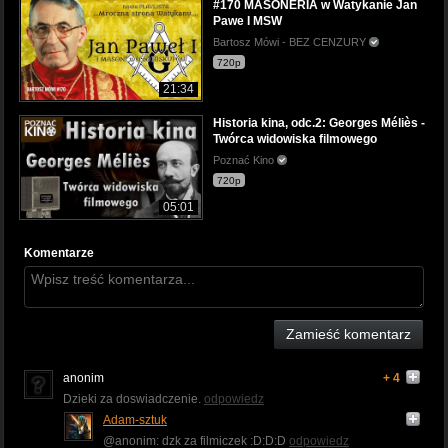
#170 MASONERIA w Watykanie Jan
Pawe I MSW
Bartosz Mówi - BEZ CENZURY
720p
21:34
Historia kina, odc.2: Georges Méliès -
Twórca widowiska filmowego
Poznać Kino
720p
05:01
Komentarze
Zamieść komentarz
anonim
+ 4
Dzieki za doswiadczenie.
odpowiedz
Adam-sztuk
@anonim: dzk za filmiczek :D:D:D
odpowiedz