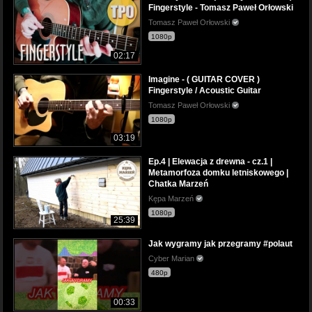
Fingerstyle - Tomasz Paweł Orłowski
Tomasz Paweł Orłowski
1080p
02:17
Imagine - ( GUITAR COVER )
Fingerstyle / Acoustic Guitar
Tomasz Paweł Orłowski
1080p
03:19
Ep.4 | Elewacja z drewna - cz.1 |
Metamorfoza domku letniskowego |
Chatka Marzeń
Kępa Marzeń
1080p
25:39
Jak wygramy jak przegramy #polaut
Cyber Marian
480p
00:33