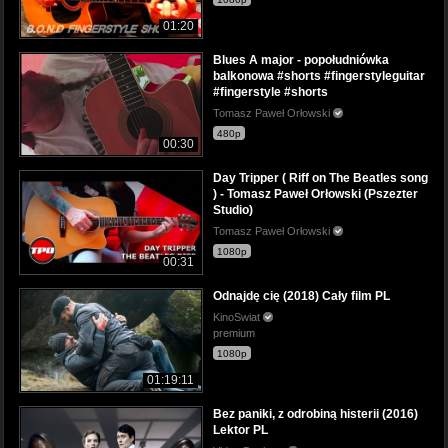
01:20
Blues A major - popołudniówka
balkonowa #shorts #fingerstyleguitar
#fingerstyle #shorts
Tomasz Paweł Orłowski
480p
00:30
Day Tripper ( Riff on The Beatles song
) - Tomasz Paweł Orłowski (Pszezter
Studio)
Tomasz Paweł Orłowski
1080p
00:31
Odnajdę cię (2018) Cały film PL
KinoSwiat
premium
1080p
01:19:11
Bez paniki, z odrobiną histerii (2016)
Lektor PL