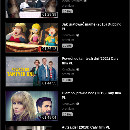
Video Brothers
premium
1080p
01:29:39
Jak uratować mamę (2015) Dubbing
PL
KinoSwiat
premium
1080p
01:26:12
Powrót do tamtych dni (2021) Cały
film PL
KinoSwiat
premium
1080p
01:44:55
Ciemno, prawie noc (2019) Cały film
PL
KinoSwiat
premium
1080p
01:49:04
Autsajder (2018) Cały film PL