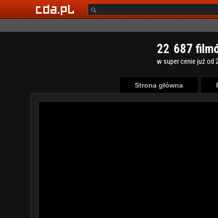
2
2
6
8
7
film
w super cenie już od 2
Strona główna