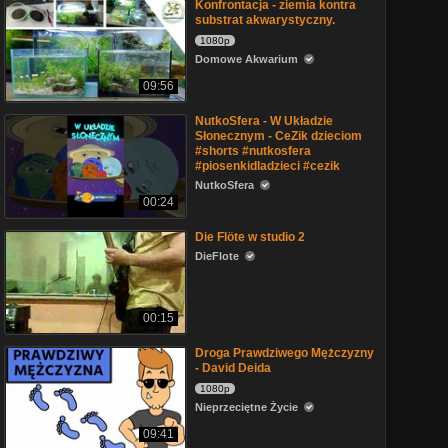
Konfrontacja - ziemia kontra
substrat akwarystyczny.
1080p
Domowe Akwarium
09:56
NutkoSfera - W Układzie
Słonecznym - CeZik dzieciom
#shorts #nutkosfera
#piosenkidladzieci #cezik
NutkoSfera
00:24
Die Flöte w studio 2
DieFlote
00:15
Droga Prawdziwego Mężczyzny
- David Deida
1080p
Nieprzeciętne Życie
09:41