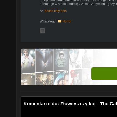
odnajduje w środku mumię z zawieszonym na jej szyi
naniesionym nań wizerunkiem kota.
pokaż cały opis
W katalogu:
Horror
Komentarze do: Złowieszczy kot - The Cat