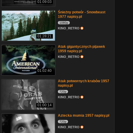
01:09:03
Śnieżny potwór - Snowbeast
1977 napisy.pl
1080p
KINO_RETRO
01:28:21
Atak gigantycznych pijawek
1959 napisy.pl
KINO_RETRO
01:02:40
Atak potwornych krabów 1957
napisy.pl
720p
KINO_RETRO
01:00:14
Aztecka mumia 1957 napisy.pl
720p
KINO_RETRO