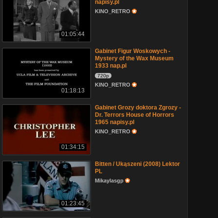
napisy.pl
KINO_RETRO
01:05:44
Gabinet Figur Woskowych -
Mystery of the Wax Museum
1933 nap.pl
720p
KINO_RETRO
01:18:13
Gabinet Grozy doktora Zgrozy -
Dr. Terrors House of Horrors
1965 napisy.pl
KINO_RETRO
01:34:15
Bitten / Ukąszeni (2008) Lektor
PL
Mikaylasgp
01:23:45