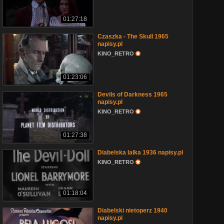
01:27:18
Czaszka - The Skull 1965
napisy.pl
KINO_RETRO
01:23:06
Devils of Darkness 1965
napisy.pl
KINO_RETRO
01:27:38
Diabelska lalka 1936 napisy.pl
KINO_RETRO
01:18:04
Diabelski nietoperz 1940
napisy.pl