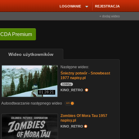
LOGOWANIE
REJESTRACJA
+ dodaj wideo
 CDA Premium
Wideo użytkowników
Następne wideo:
Śnieżny potwór - Snowbeast
1977 napisy.pl
1080p
KINO_RETRO
01:28:21
Autoodtwarzanie następnego wideo
on
Zombies Of Mora Tau 1957
napisy.pl
KINO_RETRO