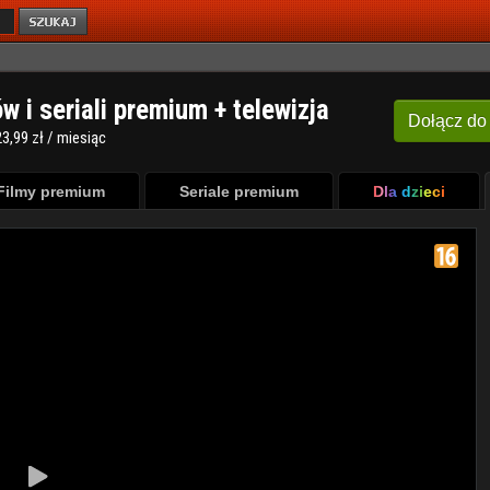
ów i seriali premium + telewizja
Dołącz
do
3,99 zł / miesiąc
Filmy premium
Seriale premium
Dla dzieci