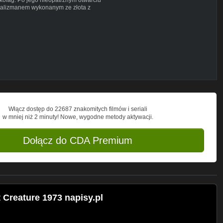
 talizmanem wykonanym ze złota z
Włącz dostęp do 22687 znakomitych filmów i seriali
w mniej niż 2 minuty! Nowe, wygodne metody aktywacji.
Dołącz do CDA Premium
 Creature 1973 napisy.pl