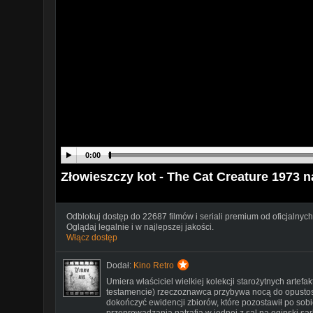
0:00
Złowieszczy kot - The Cat Creature 1973 n
Odblokuj dostęp do 22687 filmów i seriali premium od oficjalnych
Oglądaj legalnie i w najlepszej jakości.
Włącz dostęp
Dodał:
Kino Retro
Umiera właściciel wielkiej kolekcji starożytnych art
testamencie) rzeczoznawca przybywa nocą do opustosz
dokończyć ewidencji zbiorów, które pozostawił po sobi
przeprowadzania natrafia w jednej z sal na egipski sa