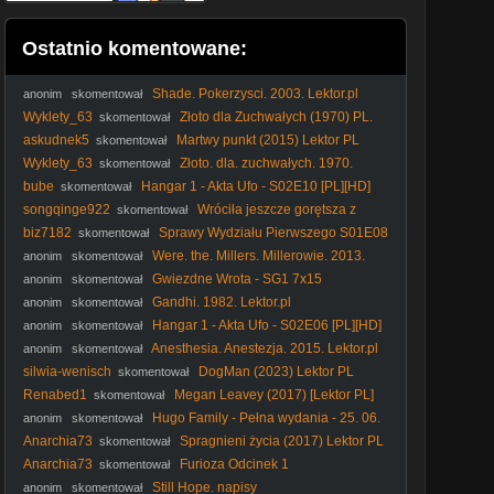
Ostatnio komentowane:
Shade. Pokerzysci. 2003. Lektor.pl
anonim
skomentował
Wyklety_63
Złoto dla Zuchwałych (1970) PL.
skomentował
720p. BRRip
askudnek5
Martwy punkt (2015) Lektor PL
skomentował
Wyklety_63
Złoto. dla. zuchwałych. 1970.
skomentował
Lektor.pl
bube
Hangar 1 - Akta Ufo - S02E10 [PL][HD]
skomentował
songqinge922
Wróciła jeszcze gorętsza z
skomentował
bliźniakami władcy
biz7182
Sprawy Wydziału Pierwszego S01E08
skomentował
Lektor PL
Were. the. Millers. Millerowie. 2013.
anonim
skomentował
Lektor.pl
Gwiezdne Wrota - SG1 7x15
anonim
skomentował
Gandhi. 1982. Lektor.pl
anonim
skomentował
Hangar 1 - Akta Ufo - S02E06 [PL][HD]
anonim
skomentował
Anesthesia. Anestezja. 2015. Lektor.pl
anonim
skomentował
silwia-wenisch
DogMan (2023) Lektor PL
skomentował
Renabed1
Megan Leavey (2017) [Lektor PL]
skomentował
Hugo Family - Pełna wydania - 25. 06.
anonim
skomentował
2005
Anarchia73
Spragnieni życia (2017) Lektor PL
skomentował
Anarchia73
Furioza Odcinek 1
skomentował
Still Hope. napisy
anonim
skomentował