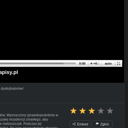
0:00
auto
apisy.pl
 dystrybutorów!
efaktów. Wyznaczony (prawdopodobnie w
ałej rezydencji zmarłego, aby
e nieboszczyk. Podczas jej
Embed
Zgłoś
rkofag. Po jego nieopatrznym otwarciu