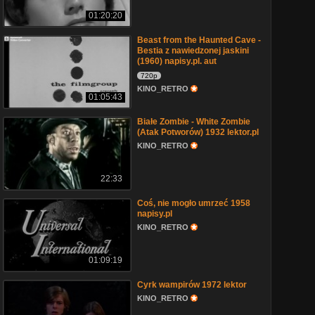
01:20:20
Beast from the Haunted Cave -
Bestia z nawiedzonej jaskini
(1960) napisy.pl. aut
720p
KINO_RETRO
01:05:43
Białe Zombie - White Zombie
(Atak Potworów) 1932 lektor.pl
KINO_RETRO
22:33
Coś, nie mogło umrzeć 1958
napisy.pl
KINO_RETRO
01:09:19
Cyrk wampirów 1972 lektor
KINO_RETRO