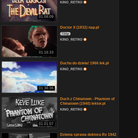
KINO_RETRO
01:08:09
Doctor X (1932) nap.pl
720p
KINO_RETRO
01:16:33
Duchu do dzieła! 1966 lek.pl
KINO_RETRO
01:36:36
Duch z Chinatown - Phantom of
Chinatown (1940) lektor.pl
KINO_RETRO
01:01:07
Dziwna sprawa doktora Rx 1942