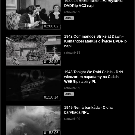
1938 La Marseillaise - Marsylianka
DVDRip AC3 napl
ratownik99
480p
02:06:02
1942 Commandos Strike at Dawn -
Komandosi atakują o świcie DVDRip
napl
ratownik99
01:39:55
1943 Tonight We Raid Calais - Dziś
wieczorem napadamy na Calais
WEBRip napisy PL
ratownik99
480p
01:10:14
1949 Nemá barikáda - Cicha
barykada NPL
ratownik99
01:53:06