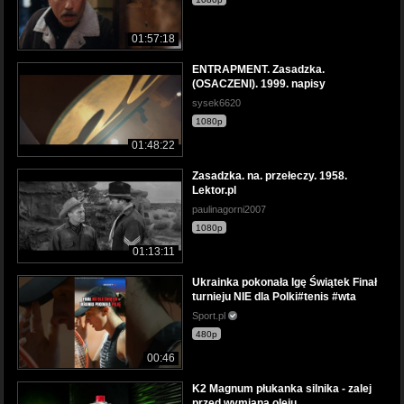
01:57:18
ENTRAPMENT. Zasadzka.
(OSACZENI). 1999. napisy
sysek6620
1080p
01:48:22
Zasadzka. na. przełeczy. 1958.
Lektor.pl
paulinagorni2007
1080p
01:13:11
Ukrainka pokonała Igę Świątek Finał
turnieju NIE dla Polki#tenis #wta
Sport.pl
480p
00:46
K2 Magnum płukanka silnika - zalej
przed wymianą oleju