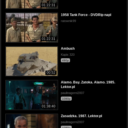
01:22:31
1958 Tank Force - DVDRip napl
ratownik99
01:22:31
Ambush
Kapix 320
480p
00:52
Alamo. Bay. Zatoka. Alamo. 1985.
Lektor.pl
paulinagorni2007
1080p
01:38:40
Zasadzka. 1987. Lektor.pl
paulinagorni2007
1080p