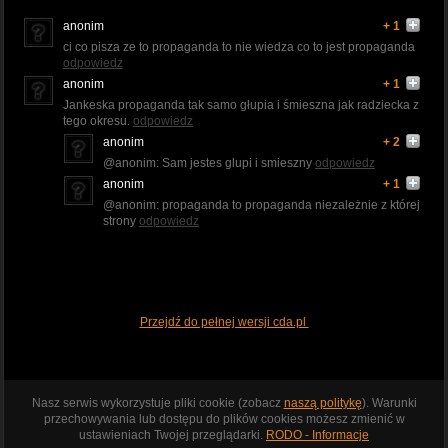
anonim
+ 1
ci co pisza ze to propaganda to nie wiedza co to jest propaganda
odpowiedz
anonim
+ 1
Jankeska propaganda tak samo głupia i śmieszna jak radziecka z
tego okresu.
odpowiedz
anonim
+ 2
@anonim: Sam jestes glupi i smieszny
odpowiedz
anonim
+ 1
@anonim: propaganda to propaganda niezależnie z której
strony
odpowiedz
Przejdź do pełnej wersji cda.pl
Nasz serwis wykorzystuje pliki cookie (zobacz
naszą politykę
). Warunki
przechowywania lub dostępu do plików cookies możesz zmienić w
ustawieniach Twojej przeglądarki.
RODO - Informacje