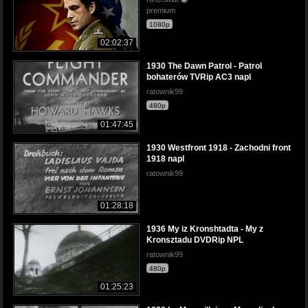
premium
1080p
02:02:37
1930 The Dawn Patrol - Patrol
bohaterów TVRip AC3 napl
ratownik99
480p
01:47:45
1930 Westfront 1918 - Zachodni front
1918 napl
ratownik99
01:28:18
1936 My iz Kronshtadta - My z
Kronsztadu DVDRip NPL
ratownik99
480p
01:25:23