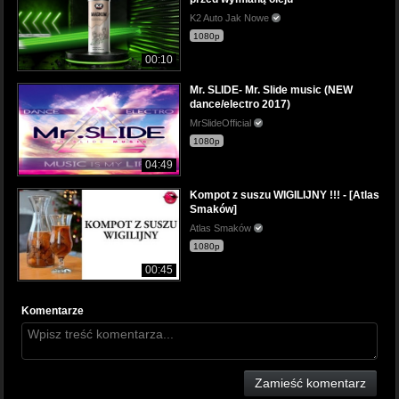
K2 Auto Jak Nowe
1080p
00:10
Mr. SLIDE- Mr. Slide music (NEW
dance/electro 2017)
MrSlideOfficial
1080p
04:49
Kompot z suszu WIGILIJNY !!! - [Atlas
Smaków]
Atlas Smaków
1080p
00:45
Komentarze
Zamieść komentarz