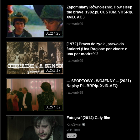
Zapomniany Równoleżnik. How sleep
the brave. 1982.pl. CUSTOM. VHSRip.
XviD. AC3
ratownik99
01:27:25
[1972] Prawo do życia, prawo do
śmierci (Una Ragione per vivere e
una per morire%2
ratownik99
01:52:17
--- SPORTOWY - WOJENNY ... (2021)
Napisy PL. BRRip. XviD-AZQ
ratownik99
01:57:32
Fotograf (2014) Cały film
KinoSwiat
premium
720p