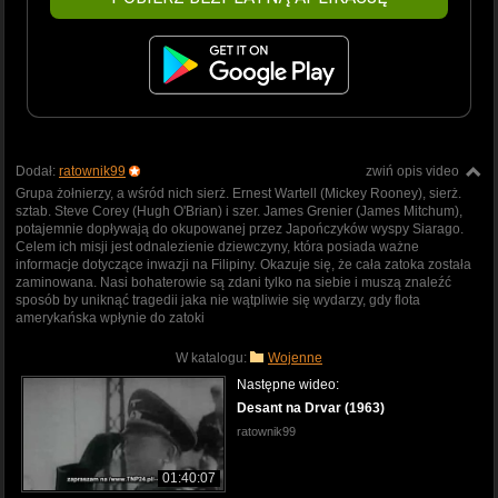
Dodał:
ratownik99
zwiń opis video
Grupa żołnierzy, a wśród nich sierż. Ernest Wartell (Mickey Rooney), sierż.
sztab. Steve Corey (Hugh O'Brian) i szer. James Grenier (James Mitchum),
potajemnie dopływają do okupowanej przez Japończyków wyspy Siarago.
Celem ich misji jest odnalezienie dziewczyny, która posiada ważne
informacje dotyczące inwazji na Filipiny. Okazuje się, że cała zatoka została
zaminowana. Nasi bohaterowie są zdani tylko na siebie i muszą znaleźć
sposób by uniknąć tragedii jaka nie wątpliwie się wydarzy, gdy flota
amerykańska wpłynie do zatoki
W katalogu:
Wojenne
Następne wideo:
Desant na Drvar (1963)
ratownik99
01:40:07