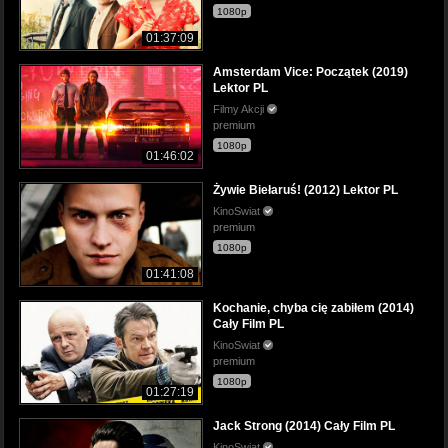
1080p
01:37:09
Amsterdam Vice: Początek (2019)
Lektor PL
Filmy Akcji
premium
1080p
01:46:02
Żywie Biełaruś! (2012) Lektor PL
KinoSwiat
premium
1080p
01:41:08
Kochanie, chyba cię zabiłem (2014)
Cały Film PL
KinoSwiat
premium
1080p
01:27:19
Jack Strong (2014) Cały Film PL
KinoSwiat