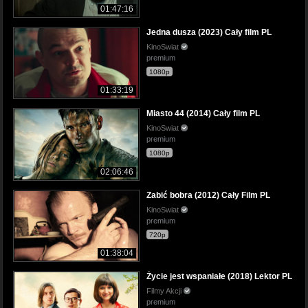
01:47:16
Jedna dusza (2023) Cały film PL
KinoSwiat
premium
1080p
01:33:19
Miasto 44 (2014) Cały film PL
KinoSwiat
premium
1080p
02:06:46
Zabić bobra (2012) Cały Film PL
KinoSwiat
premium
720p
01:38:04
Życie jest wspaniałe (2018) Lektor PL
Filmy Akcji
premium