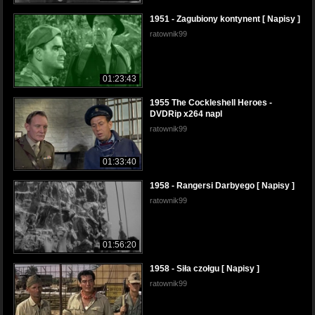
1951 - Zagubiony kontynent [ Napisy ]
ratownik99
01:23:43
1955 The Cockleshell Heroes -
DVDRip x264 napl
ratownik99
01:33:40
1958 - Rangersi Darbyego [ Napisy ]
ratownik99
01:56:20
1958 - Siła czołgu [ Napisy ]
ratownik99