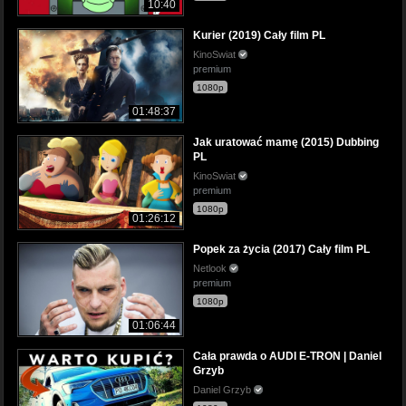
10:40
Kurier (2019) Cały film PL
KinoSwiat
premium
1080p
01:48:37
Jak uratować mamę (2015) Dubbing
PL
KinoSwiat
premium
1080p
01:26:12
Popek za życia (2017) Cały film PL
Netlook
premium
1080p
01:06:44
Cała prawda o AUDI E-TRON | Daniel
Grzyb
Daniel Grzyb