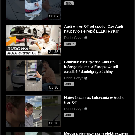
480p
00:07
Audi e-tron GT od spodu! Czy Audi
nauczyło się robić ELEKTRYKI?
Daniel Grzyb
1080p
21:35
Chińskie elektryczne Audi E5,
którego nie ma w Europie #audi
#audie5 #danielgrzyb #chiny
Daniel Grzyb
480p
01:30
Najwyższa moc ładowania w Audi e-
tron GT
Daniel Grzyb
480p
00:20
Medusa pierwszy raz w elektrycznym