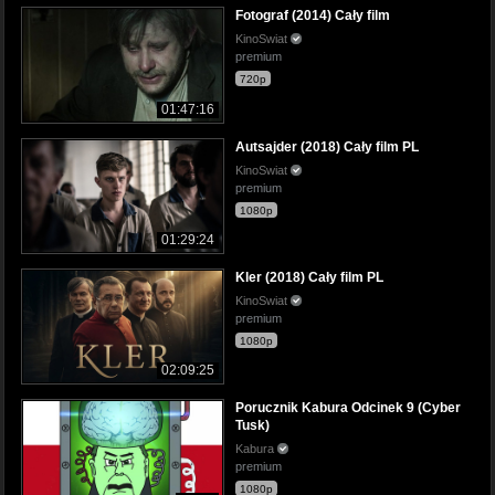
Fotograf (2014) Cały film
KinoSwiat
premium
720p
01:47:16
Autsajder (2018) Cały film PL
KinoSwiat
premium
1080p
01:29:24
Kler (2018) Cały film PL
KinoSwiat
premium
1080p
02:09:25
Porucznik Kabura Odcinek 9 (Cyber
Tusk)
Kabura
premium
1080p