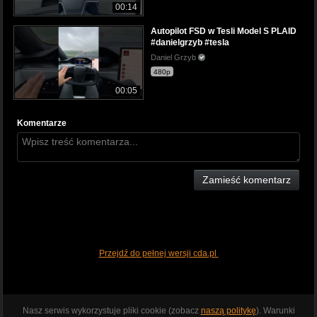
00:14
Autopilot FSD w Tesli Model S PLAID
#danielgrzyb #tesla
Daniel Grzyb
480p
00:05
Komentarze
Zamieść komentarz
Przejdź do pełnej wersji cda.pl
Nasz serwis wykorzystuje pliki cookie (zobacz
naszą politykę
). Warunki