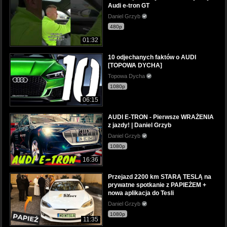
Audi e-tron GT
Daniel Grzyb
480p
01:32
10 odjechanych faktów o AUDI
[TOPOWA DYCHA]
Topowa Dycha
1080p
06:15
AUDI E-TRON - Pierwsze WRAŻENIA
z jazdy! | Daniel Grzyb
Daniel Grzyb
1080p
16:36
Przejazd 2200 km STARĄ TESLĄ na
prywatne spotkanie z PAPIEŻEM +
nowa aplikacja do Tesli
Daniel Grzyb
1080p
11:35