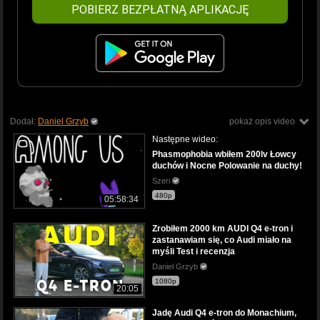
POBIERZ BEZPŁATNĄ APLIKACJĘ
Dodał:
Daniel Grzyb
pokaż opis video
Następne wideo:
Phasmophobia wbiłem 200lv Łowcy
duchów i Nocne Polowanie na duchy!
Szeri
480p
05:58:34
Zrobiłem 2000 km AUDI Q4 e-tron i
zastanawiam się, co Audi miało na
myśli Test i recenzja
Daniel Grzyb
1080p
20:05
Jadę Audi Q4 e-tron do Monachium,