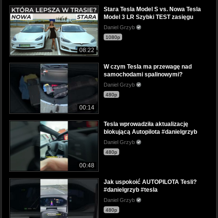
Stara Tesla Model S vs. Nowa Tesla
Model 3 LR Szybki TEST zasięgu
Daniel Grzyb
1080p
08:22
W czym Tesla ma przewagę nad
samochodami spalinowymi?
Daniel Grzyb
480p
00:14
Tesla wprowadziła aktualizację
blokującą Autopilota #danielgrzyb
Daniel Grzyb
480p
00:48
Jak uspokoić AUTOPILOTA Tesli?
#danielgrzyb #tesla
Daniel Grzyb
480p