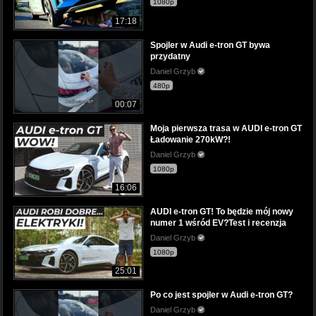
1080p
17:18
Spojler w Audi e-tron GT bywa
przydatny
Daniel Grzyb
480p
00:07
Moja pierwsza trasa w AUDI e-tron GT
Ładowanie 270kW?!
Daniel Grzyb
1080p
16:06
AUDI e-tron GT! To będzie mój nowy
numer 1 wśród EV?Test i recenzja
Daniel Grzyb
1080p
25:01
Po co jest spojler w Audi e-tron GT?
Daniel Grzyb