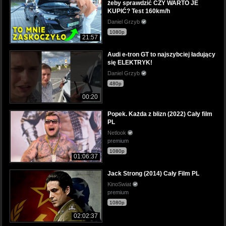
żeby sprawdzić CZY WARTO JE
KUPIĆ? Test 160km/h
Daniel Grzyb
1080p
21:57
Audi e-tron GT to najszybciej ładujący
się ELEKTRYK!
Daniel Grzyb
480p
00:20
Popek. Każda z blizn (2022) Cały film
PL
Netlook
premium
1080p
01:06:37
Jack Strong (2014) Cały Film PL
KinoSwiat
premium
1080p
02:02:37