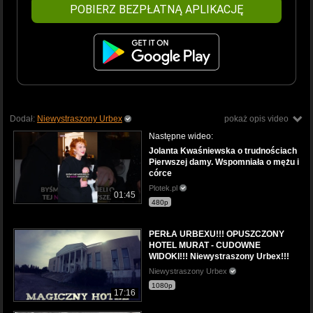
POBIERZ BEZPŁATNĄ APLIKACJĘ
Dodał:
Niewystraszony Urbex
pokaż opis video
Następne wideo:
Jolanta Kwaśniewska o trudnościach
Pierwszej damy. Wspomniała o mężu i
córce
Plotek.pl
01:45
480p
PERŁA URBEXU!!! OPUSZCZONY
HOTEL MURAT - CUDOWNE
WIDOKI!!! Niewystraszony Urbex!!!
Niewystraszony Urbex
1080p
17:16