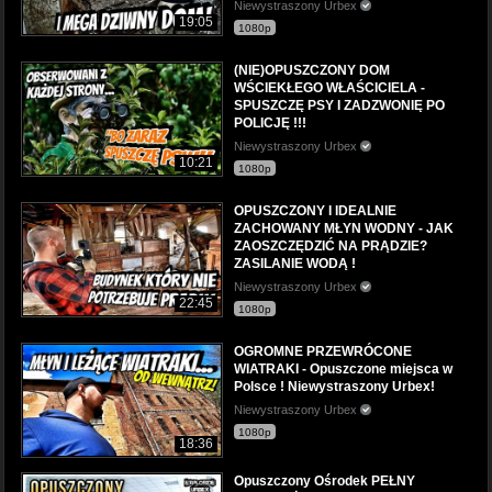
Niewystraszony Urbex
19:05
1080p
(NIE)OPUSZCZONY DOM
WŚCIEKŁEGO WŁAŚCICIELA -
SPUSZCZĘ PSY I ZADZWONIĘ PO
POLICJĘ !!!
Niewystraszony Urbex
10:21
1080p
OPUSZCZONY I IDEALNIE
ZACHOWANY MŁYN WODNY - JAK
ZAOSZCZĘDZIĆ NA PRĄDZIE?
ZASILANIE WODĄ !
Niewystraszony Urbex
22:45
1080p
OGROMNE PRZEWRÓCONE
WIATRAKI - Opuszczone miejsca w
Polsce ! Niewystraszony Urbex!
Niewystraszony Urbex
1080p
18:36
Opuszczony Ośrodek PEŁNY