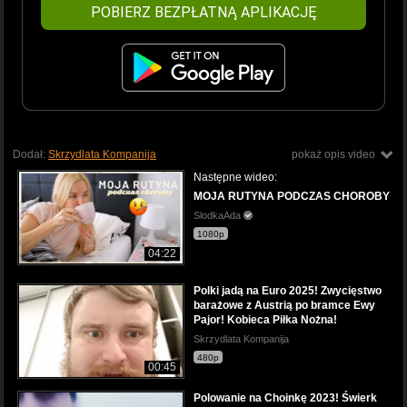
POBIERZ BEZPŁATNĄ APLIKACJĘ
Dodał:
Skrzydlata Kompanija
pokaż opis video
Następne wideo:
MOJA RUTYNA PODCZAS CHOROBY
SlodkaAda
1080p
04:22
Polki jadą na Euro 2025! Zwycięstwo
barażowe z Austrią po bramce Ewy
Pajor! Kobieca Piłka Nożna!
Skrzydlata Kompanija
480p
00:45
Polowanie na Choinkę 2023! Świerk