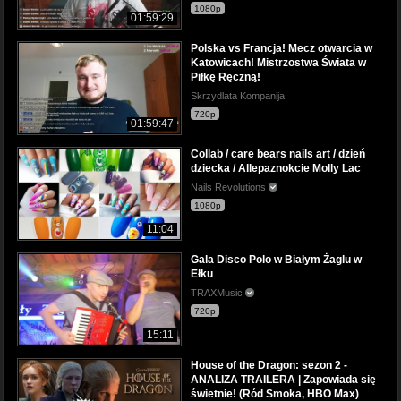
1080p
01:59:29
Polska vs Francja! Mecz otwarcia w
Katowicach! Mistrzostwa Świata w
Piłkę Ręczną!
Skrzydlata Kompanija
720p
01:59:47
Collab / care bears nails art / dzień
dziecka / Allepaznokcie Molly Lac
Nails Revolutions
1080p
11:04
Gala Disco Polo w Białym Żaglu w
Ełku
TRAXMusic
720p
15:11
House of the Dragon: sezon 2 -
ANALIZA TRAILERA | Zapowiada się
świetnie! (Ród Smoka, HBO Max)