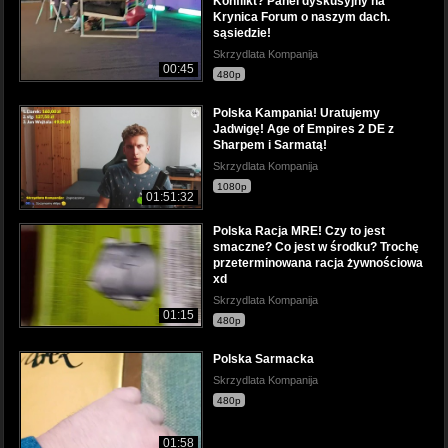
Konflikt? Panel dyskusyjny na
Krynica Forum o naszym dach.
sąsiedzie!
Skrzydlata Kompanija
00:45
480p
Polska Kampania! Uratujemy
Jadwigę! Age of Empires 2 DE z
Sharpem i Sarmatą!
Skrzydlata Kompanija
1080p
01:51:32
Polska Racja MRE! Czy to jest
smaczne? Co jest w środku? Trochę
przeterminowana racja żywnościowa
xd
Skrzydlata Kompanija
01:15
480p
Polska Sarmacka
Skrzydlata Kompanija
480p
01:58