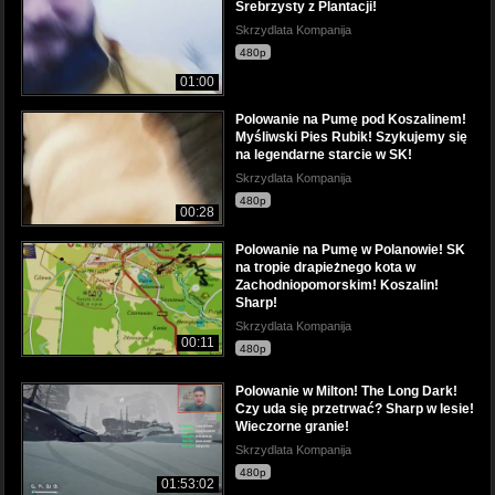
Srebrzysty z Plantacji!
Skrzydlata Kompanija
480p
01:00
Polowanie na Pumę pod Koszalinem!
Myśliwski Pies Rubik! Szykujemy się
na legendarne starcie w SK!
Skrzydlata Kompanija
480p
00:28
Polowanie na Pumę w Polanowie! SK
na tropie drapieżnego kota w
Zachodniopomorskim! Koszalin!
Sharp!
Skrzydlata Kompanija
00:11
480p
Polowanie w Milton! The Long Dark!
Czy uda się przetrwać? Sharp w lesie!
Wieczorne granie!
Skrzydlata Kompanija
480p
01:53:02