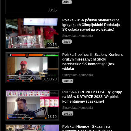
480p
00:05
Polska - USA półfinał siatkarski na
Igrzyskach Olimpijskich! Redakcja
SK ogląda nawet na wyjeździe;)
Skrzydlata Kompanija
480p
00:15
Polska 5 po I seriii! Szalony Konkurs
drużyn mieszanych! Skoki
narciarskie SK komentuje! (bez
widoku
Skrzydlata Kompanija
01:08:28
1080p
POLSKA GRUPA C! LOSUJĄ! grupy
na MŚ w KATARZE 2022! Wspólnie
komentujemy i czekamy!
Skrzydlata Kompanija
1080p
13:10
Polska i Niemcy - Skazani na