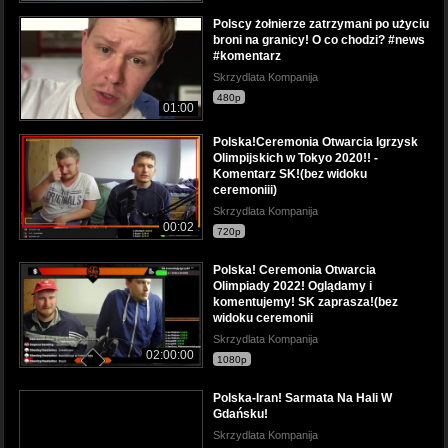
Polscy żołnierze zatrzymani po użyciu
broni na granicy! O co chodzi? #news
#komentarz
Skrzydlata Kompanija
480p
01:00
Polska!Ceremonia Otwarcia Igrzysk
Olimpijskich w Tokyo 2020!! -
Komentarz SK!(bez widoku
ceremoniii)
Skrzydlata Kompanija
00:02
720p
Polska! Ceremonia Otwarcia
Olimpiady 2022! Oglądamy i
komentujemy! SK zaprasza!(bez
widoku ceremonii
Skrzydlata Kompanija
02:00:00
1080p
Polska-Iran! Sarmata Na Hali W
Gdańsku!
Skrzydlata Kompanija