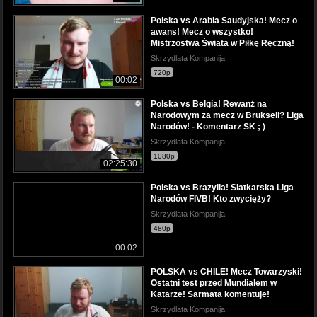
Polska vs Arabia Saudyjska! Mecz o
awans! Mecz o wszystko!
Mistrzostwa Świata w Piłkę Ręczną!
Skrzydlata Kompanija
720p
00:02
Polska vs Belgia! Rewanż na
Narodowym za mecz w Brukseli? Liga
Narodów! - Komentarz SK ; )
Skrzydlata Kompanija
1080p
02:25:30
Polska vs Brazylia! Siatkarska Liga
Narodów FIVB! Kto zwycięży?
Skrzydlata Kompanija
480p
00:02
POLSKA vs CHILE! Mecz Towarzyski!
Ostatni test przed Mundialem w
Katarze! Sarmata komentuje!
Skrzydlata Kompanija