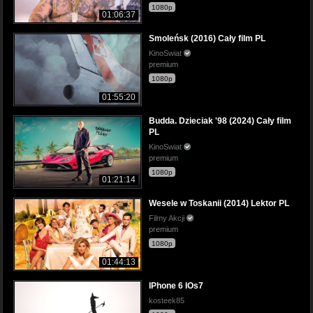
1080p
01:06:37
Smoleńsk (2016) Cały film PL
KinoSwiat
premium
1080p
01:55:20
Budda. Dzieciak '98 (2024) Cały film
PL
KinoSwiat
premium
1080p
01:21:14
Wesele w Toskanii (2014) Lektor PL
Filmy Akcji
premium
1080p
01:44:13
IPhone 6 IOs7
kosteek85