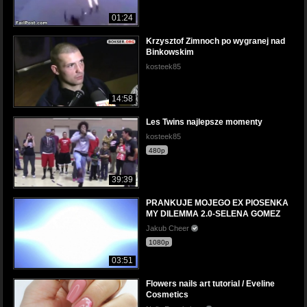
01:24
Krzysztof Zimnoch po wygranej nad
Binkowskim
kosteek85
14:58
Les Twins najlepsze momenty
kosteek85
480p
39:39
PRANKUJE MOJEGO EX PIOSENKA
MY DILEMMA 2.0-SELENA GOMEZ
Jakub Cheer
1080p
03:51
Flowers nails art tutorial / Eveline
Cosmetics