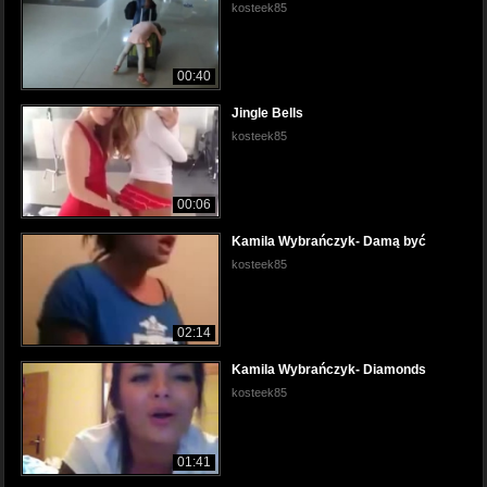
kosteek85
00:40
Jingle Bells
kosteek85
00:06
Kamila Wybrańczyk- Damą być
kosteek85
02:14
Kamila Wybrańczyk- Diamonds
kosteek85
01:41