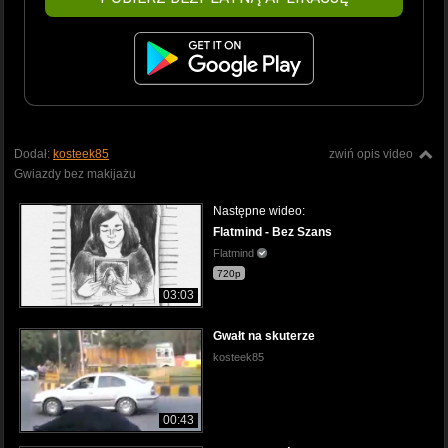
Dodał:
kosteek85
zwiń opis video
Gwiazdy bez makijażu
Następne wideo:
Flatmind - Bez Szans
Flatmind
720p
03:03
Gwałt na skuterze
kosteek85
00:43