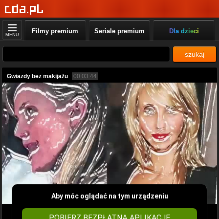
Filmy premium
Seriale premium
Dla dzieci
MENU
szukaj
Gwiazdy bez makijażu
00:03:44
Aby móc oglądać na tym urządzeniu
POBIERZ BEZPŁATNĄ APLIKACJĘ