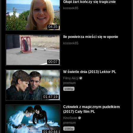
Głupi żart kończy się tragicznie
kosteek85
04:35
Ile powietrza mieści się w oponie
kosteek85
00:07
W świetle dnia (2013) Lektor PL
Filmy Akcji
premium
1080p
01:47:19
Człowiek z magicznym pudełkiem
(2017) Cały film PL
KinoSwiat
premium
1080p
01:40:44