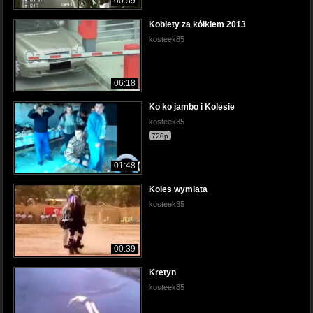
00:59
Kobiety za kółkiem 2013
kosteek85
06:18
Ko ko jambo i Kolesie
kosteek85
720p
01:48
Koles wymiata
kosteek85
00:39
Kretyn
kosteek85