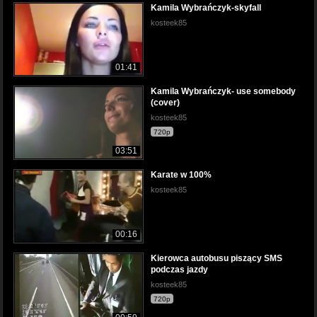
Kamila Wybrańczyk-skyfall
kosteek85
01:41
Kamila Wybrańczyk- use somebody
(cover)
kosteek85
720p
03:51
Karate w 100%
kosteek85
00:16
Kierowca autobusu piszący SMS
podczas jazdy
kosteek85
720p