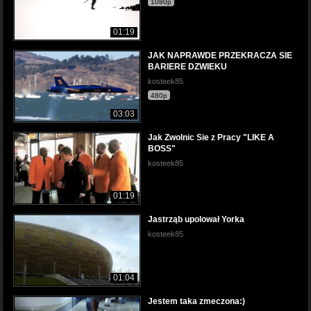
1080p
01:19
JAK NAPRAWDE PRZEKRACZA SIE
BARIERE DZWIEKU
kosteek85
480p
03:03
Jak Zwolnic Sie z Pracy "LIKE A
BOSS"
kosteek85
01:19
Jastrząb upolował Yorka
kosteek85
01:04
Jestem taka zmeczona:)