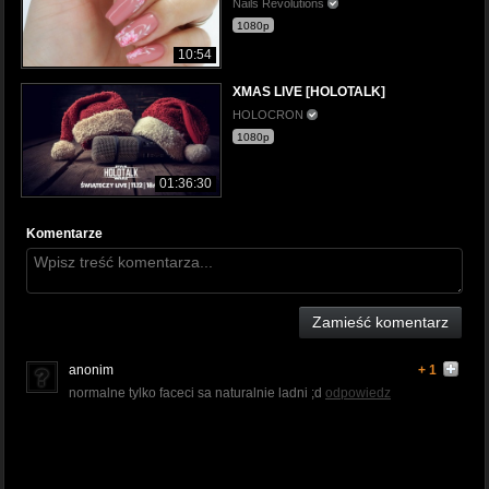
Nails Revolutions
1080p
10:54
XMAS LIVE [HOLOTALK]
HOLOCRON
1080p
01:36:30
Komentarze
Zamieść komentarz
anonim
+ 1
normalne tylko faceci sa naturalnie ladni ;d
odpowiedz