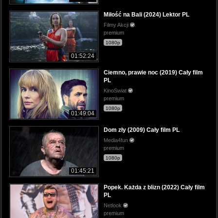
Miłość na Bali (2024) Lektor PL
Filmy Akcji
premium
1080p
01:52:24
Ciemno, prawie noc (2019) Cały film
PL
KinoSwiat
premium
1080p
01:49:04
Dom zły (2009) Cały film PL
Media4fun
premium
1080p
01:45:21
Popek. Każda z blizn (2022) Cały film
PL
Netlook
premium