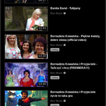
04:17
Banita Band - Tulipany
Box-Music
03:43
Bernadeta Kowalska - Piękne kwiaty,
dobre słowa (official video)
Box-Music
1080p
03:20
Bernadeta Kowalska i Przyjaciele -
Tańczyć chcę (PREMIERA!!!)
Box-Music
1080p
03:40
Bernadeta Kowalska i Przyjaciele
życie to taka gra
Box-Music
1080p