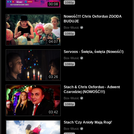
1080p
00:08
Nowość!!! Chris Oxforduo ZGODA
BUDUJE
Box-Music
1080p
04:07
Servoos - Święta, święta (Nowość!)
Box-Music
1080p
03:26
Stach & Chris Oxforduo - Adwent
Czarodziej (NOWOŚĆ!!!)
Box-Music
1080p
03:42
Stach 'Czy Anioły Mają Rogi'
Box-Music