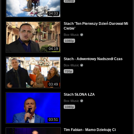
1080p
04:03
Stach 'Ten Pierwszy Dzień Darował Mi
Ciebie'
Box-Music
1080p
04:19
Stach - Adwentowy Nadszedł Czas
Box-Music
720p
03:49
Stach SŁONA ŁZA
Box-Music
1080p
03:51
Tim Fabian - Mamo Dziekuję Ci