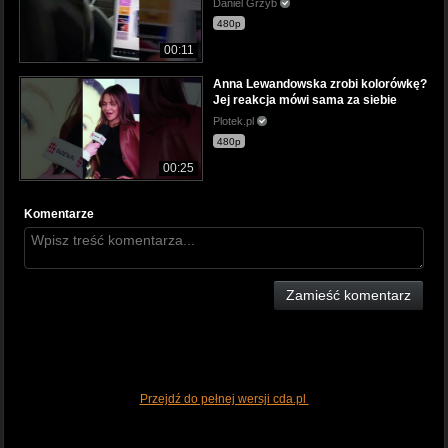
Daniel Grzyb
480p
00:11
Anna Lewandowska zrobi kolorówkę?
Jej reakcja mówi sama za siebie
Plotek.pl
480p
00:25
Komentarze
Zamieść komentarz
Przejdź do pełnej wersji cda.pl