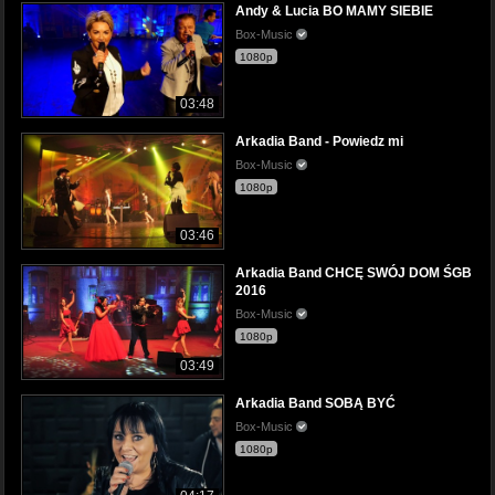
Andy & Lucia BO MAMY SIEBIE
Box-Music
1080p
03:48
Arkadia Band - Powiedz mi
Box-Music
1080p
03:46
Arkadia Band CHCĘ SWÓJ DOM ŚGB
2016
Box-Music
1080p
03:49
Arkadia Band SOBĄ BYĆ
Box-Music
1080p