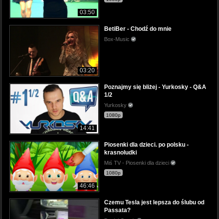
03:50
BetiBer - Chodź do mnie
Box-Music
03:20
Poznajmy się bliżej - Yurkosky - Q&A
1/2
Yurkosky
1080p
14:41
Piosenki dla dzieci. po polsku -
krasnoludki
Miś TV - Piosenki dla dzieci
1080p
46:46
Czemu Tesla jest lepsza do ślubu od
Passata?