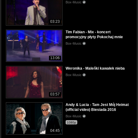
Box-Music
03:23
Tim Fabian - Mix - koncert
promocyjny płyty Pokochaj mnie
Box-Music
13:06
Weronika - Maleńki kawałek nieba
Box-Music
03:57
Andy & Lucia - Tam Jest Mój Heimat
(official video) Biesiada 2016
Box-Music
1080p
04:45