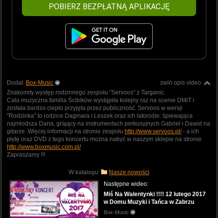
POBIERZ BEZPŁATNĄ APLIKACJĘ
Dodał:
Box-Music
zwiń opis video
Znakomity występ rodzinnego zespołu "Servoos" z Targanic.
Cała muzyczna familia Ścibików wystąpiła kolejny raz na scenie DMiT i
została bardzo ciepło przyjęta przez publiczność. Servoos w wersji
"Rodzinka" to rodzice Dagmara i Leszek oraz ich latorośle: śpiewająca
najmłodsza Daria, grający na instrumentach perkusyjnych Gabriel i Dawid na
gitarze. Więcej informacji na stronie zespołu
http://www.servoos.pl/
- a ich
płytę oraz DVD z tego koncertu można nabyć w naszym sklepie na stronie
http://www.boxmusic.com.pl/
Zapraszamy !!!
W katalogu:
Nasze nowości
Następne wideo:
Miś Na Walentynki !!!! 12 lutego 2017
w Domu Muzyki i Tańca w Zabrzu
Box-Music