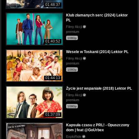
01:48:37
Klub złamanych serc (2024) Lektor
PL
Filmy Akcji
premium
1080p
01:40:52
Wesele w Toskanii (2014) Lektor PL
Filmy Akcji
premium
1080p
01:44:13
Życie jest wspaniałe (2018) Lektor PL
Filmy Akcji
premium
1080p
01:37:09
Kapsuła czasu z PRL! - Opuszczony
dom | feat @GoUrbex
ExploRide