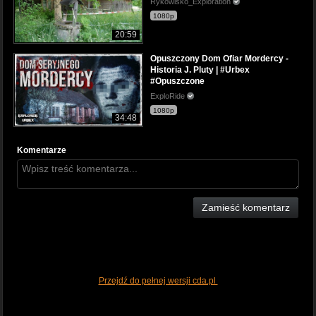
Rykowisko_Exploration
1080p
20:59
Opuszczony Dom Ofiar Mordercy -
Historia J. Pluty | #Urbex
#Opuszczone
ExploRide
1080p
34:48
Komentarze
Zamieść komentarz
Przejdź do pełnej wersji cda.pl