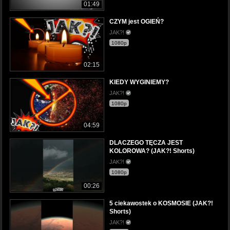
01:49
CZYM jest OGIEŃ?
JAK?!
1080p
02:15
KIEDY WYGINIEMY?
JAK?!
1080p
04:59
DLACZEGO TĘCZA JEST
KOLOROWA? (JAK?! Shorts)
JAK?!
1080p
00:26
5 ciekawostek o KOSMOSIE (JAK?!
Shorts)
JAK?!