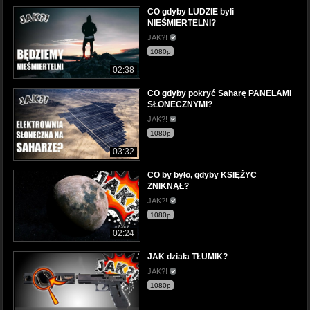
CO gdyby LUDZIE byli
NIEŚMIERTELNI?
JAK?!
1080p
02:38
CO gdyby pokryć Saharę PANELAMI
SŁONECZNYMI?
JAK?!
1080p
03:32
CO by było, gdyby KSIĘŻYC
ZNIKNĄŁ?
JAK?!
1080p
02:24
JAK działa TŁUMIK?
JAK?!
1080p