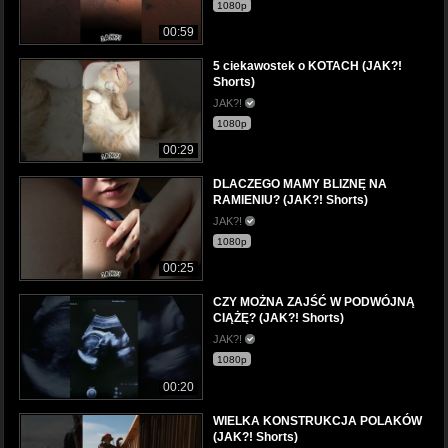
1080p
00:59
5 ciekawostek o KOTACH (JAK?!
Shorts)
JAK?!
1080p
00:29
DLACZEGO MAMY BLIZNĘ NA
RAMIENIU? (JAK?! Shorts)
JAK?!
1080p
00:25
CZY MOŻNA ZAJŚĆ W PODWÓJNĄ
CIĄŻĘ? (JAK?! Shorts)
JAK?!
1080p
00:20
WIELKA KONSTRUKCJA POLAKÓW
(JAK?! Shorts)