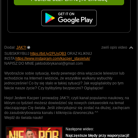
Dodał:
JAK?!
zwiń opis video
SUBSKRYBUJ
https://bit.ly/2PUsQB3
ORAZ KLIKNIJ
INSTA
https://www.instagram.com/kacper_stasieluk/
NAPISZ DO MNIE jaktodobrykanal@gmail.com
Wyobraźcie sobie sytuację, kiedy pewnego dnia włączacie telewizor lub
wchodzicie na Internet i widzicie, że wszystkie wulkany wybuchły
jednocześnie! Co by się stało w takiej sytuacji? Jak wyglądałoby po tym
fakcie nasze życie? Czy bylibyśmy bezpieczni? Oglądajcie!
Hejo! Jestem Kacper i prowadzę JAK?!, czyli kanał popularno-naukowy, na
którym co tydzień możesz dowiedzieć się nowych ciekawostek na temat
otaczającego Cię świata. Jeśli zdecydujesz się zostać na dłużej, zachęcam
do zasubskrybowania kanału i kliknięcia dzwoneczka ^^
Wejdź do świata nauki!
Następne wideo:
Najczęstsze błędy przy waporyzacji!