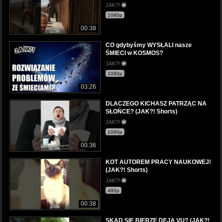
JAK?!
1080p
00:38
CO gdybyśmy WYSŁALI nasze
ŚMIECI w KOSMOS?
JAK?!
1080p
03:26
DLACZEGO KICHASZ PATRZĄC NA
SŁOŃCE? (JAK?! Shorts)
JAK?!
1080p
00:36
KOT AUTOREM PRACY NAUKOWEJ!
(JAK?! Shorts)
JAK?!
480p
00:38
SKĄD SIĘ BIERZE DEJA VU? (JAK?!