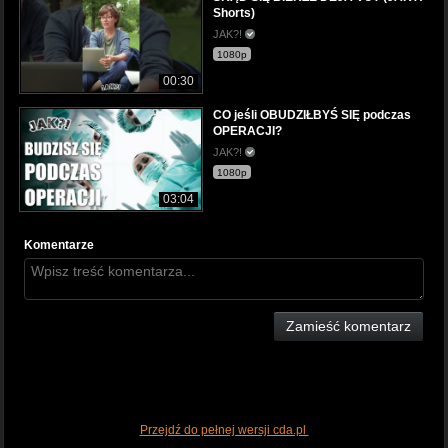
Shorts)
JAK?!
1080p
00:30
CO jeśli OBUDZIŁBYŚ SIĘ podczas
OPERACJI?
JAK?!
1080p
03:04
Komentarze
Zamieść komentarz
Przejdź do pełnej wersji cda.pl