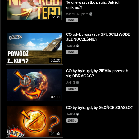
To one wszystko psują. Jak ich
uniknąć?
WiemCoCpiem
02:39
1080p
CO gdyby wszyscy SPUŚCILI WODĘ
JEDNOCZEŚNIE?
JAK?!
1080p
02:20
CO by było, gdyby ZIEMIA przestała
się OBRACAĆ?
JAK?!
1080p
03:11
CO by było, gdyby SŁOŃCE ZGASŁO?
JAK?!
1080p
01:55