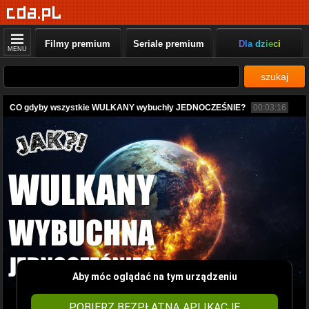
Filmy premium
Seriale premium
Dla dzieci
MENU
szukaj
CO gdyby wszystkie WULKANY wybuchły JEDNOCZEŚNIE?
00:03:16
Aby móc oglądać na tym urządzeniu
POBIERZ BEZPŁATNĄ APLIKACJĘ