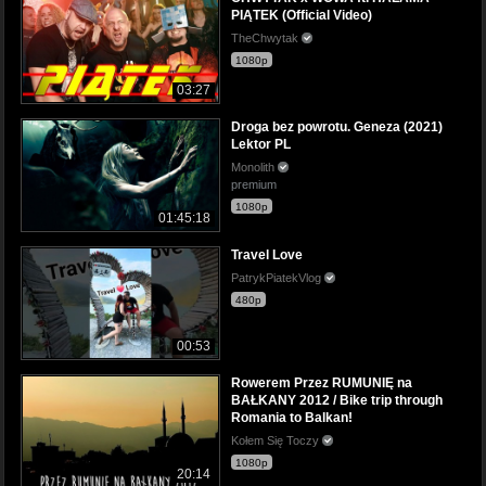
PIĄTEK (Official Video)
TheChwytak
1080p
03:27
Droga bez powrotu. Geneza (2021)
Lektor PL
Monolith
premium
1080p
01:45:18
Travel Love
PatrykPiatekVlog
480p
00:53
Rowerem Przez RUMUNIĘ na
BAŁKANY 2012 / Bike trip through
Romania to Balkan!
Kołem Się Toczy
1080p
20:14