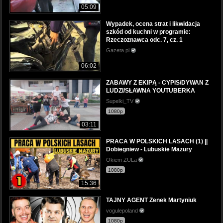
05:09
Wypadek, ocena strat i likwidacja
szkód od kuchni w programie:
Rzeczoznawca odc. 7, cz. 1
Gazeta.pl
06:02
ZABAWY Z EKIPĄ - CYPIS/DYWAN Z
LUDZI/SŁAWNA YOUTUBERKA
Supelki_TV
1080p
03:11
PRACA W POLSKICH LASACH (1) ||
Dobiegniew - Lubuskie Mazury
Okiem ZULa
1080p
15:36
TAJNY AGENT Zenek Martyniuk
vogulepoland
1080p