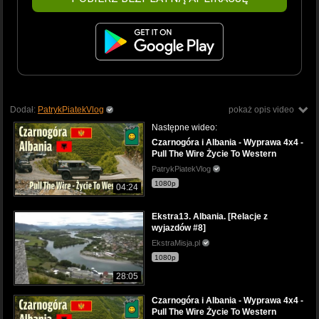
Dodał:
PatrykPiatekVlog
pokaż opis video
Następne wideo:
Czarnogóra i Albania - Wyprawa 4x4 -
Pull The Wire Życie To Western
PatrykPiatekVlog
1080p
04:24
Ekstra13. Albania. [Relacje z
wyjazdów #8]
EkstraMisja.pl
1080p
28:05
Czarnogóra i Albania - Wyprawa 4x4 -
Pull The Wire Życie To Western