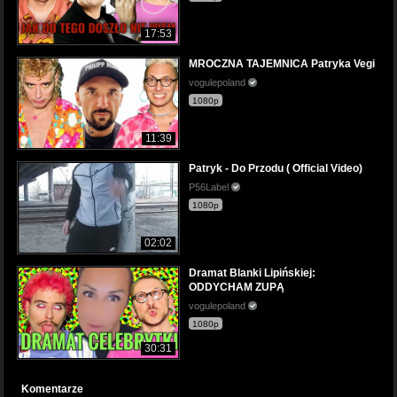
17:53
MROCZNA TAJEMNICA Patryka Vegi
vogulepoland
1080p
11:39
Patryk - Do Przodu ( Official Video)
P56Label
1080p
02:02
Dramat Blanki Lipińskiej:
ODDYCHAM ZUPĄ
vogulepoland
1080p
30:31
Komentarze