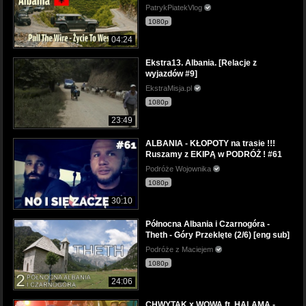
PatrykPiatekVlog
1080p
04:24
Ekstra13. Albania. [Relacje z
wyjazdów #9]
EkstraMisja.pl
1080p
23:49
ALBANIA - KŁOPOTY na trasie !!!
Ruszamy z EKIPĄ w PODRÓŻ ! #61
Podróże Wojownika
1080p
30:10
Północna Albania i Czarnogóra -
Theth - Góry Przeklęte (2/6) [eng sub]
Podróże z Maciejem
1080p
24:06
CHWYTAK x WOWA ft. HALAMA -