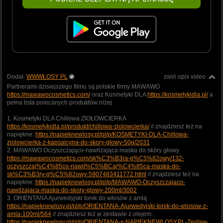
Dodał:
WWWŁOSY PL
zwiń opis video
Partnerami dzisiejszego filmu są polskie firmy MAWAWO
https://mawawocosmetics.com/
oraz Kosmetyki DLA
https://kosmetykidla.pl/
a
pełna lista polecanych produktów niżej
1. Kosmetyki DLA Chillowa ZIOŁOWCIERKA
https://kosmetykidla.pl/produkt/chillowa-ziolowcierka/
// znajdziesz też na
napiękne:
https://napieknewlosy.pl/pl/p/KOSMETYKI-DLA-Chillowa-
ziolowcierka-z-kapsaicyna-do-skory-glowy-50g/2031
2. MAWAWO Oczyszczająco-nawilżająca maska do skóry głowy
https://mawawocosmetics.com/sk%C3%B3ra-g%C5%82owy/132-
oczyszczaj%C4%85co-nawil%C5%BCaj%C4%85ca-maska-do-
sk%C3%B3ry-g%C5%82owy-5907483411772.html
// znajdziesz też na
napiękne:
https://napieknewlosy.pl/pl/p/MAWAWO-Oczyszczajaco-
nawilzajaca-maska-do-skory-glowy-200ml/3002
3. ORIENTANA Ajurwedyjski tonik do włosów z amlą
https://napieknewlosy.pl/pl/p/ORIENTANA-Ajurwedyjski-tonik-do-wlosow-z-
amla-100ml/564
// znajdziesz też w zestawie z olejem:
https://napieknewlosy.pl/pl/p/ORIENTANA-x-NAPIEKNEWLOSY.PL-Zestaw-