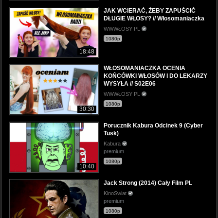
JAK WCIERAĆ, ŻEBY ZAPUŚCIĆ
DŁUGIE WŁOSY? // Włosomaniaczka
WWWŁOSY PL
1080p
18:48
WŁOSOMANIACZKA OCENIA
KOŃCÓWKI WŁOSÓW I DO LEKARZY
WYSYŁA // S02E06
WWWŁOSY PL
1080p
30:30
Porucznik Kabura Odcinek 9 (Cyber
Tusk)
Kabura
premium
1080p
10:40
Jack Strong (2014) Cały Film PL
KinoSwiat
premium
1080p