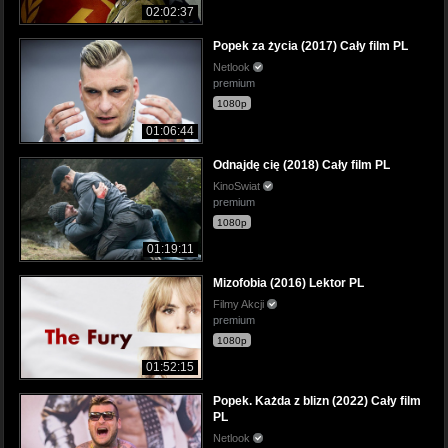
02:02:37
Popek za życia (2017) Cały film PL
Netlook
premium
1080p
01:06:44
Odnajdę cię (2018) Cały film PL
KinoSwiat
premium
1080p
01:19:11
Mizofobia (2016) Lektor PL
Filmy Akcji
premium
1080p
01:52:15
Popek. Każda z blizn (2022) Cały film
PL
Netlook