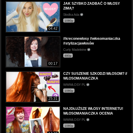
JAK SZYBKO ZADBAĆ O WŁOSY
ZIMĄ?
Słodka Ada
1080p
04:42
#kreconewlosy #włosomaniaczka
#stylizacjawłosów
Curly Madeleine
480p
00:17
CZY SUSZENIE SZKODZI WŁOSOM? //
WŁOSOMANIACZKA
WWWŁOSY PL
1080p
25:31
NAJDŁUŻSZE WŁOSY INTERNETU!
WŁOSOMANIACZKA OCENIA
WWWŁOSY PL
1080p