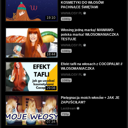
KOSMETYKI DO WŁOSÓW
PACHNĄCE ŚWIĘTAMI
WWWŁOSY PL
19:10
1080p
Włosing jedną marką! MAWAWO:
polska marka! WŁOSOMANIACZKA
TESTUJE
WWWŁOSY PL
1080p
18:44
Efekt tafli na włosach z COCOPALM! //
WŁOSOMANIACZKA
WWWŁOSY PL
1080p
29:08
Pielęgnacja moich włosów + JAK JE
ZAPUŚCIŁAM?
Lastdream
720p
07:34