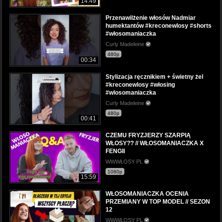
14:49
Przenawilżenie włosów Nadmiar
humektantów #kreconewlosy #shorts
#włosomaniaczka
Curly Madeleine
480p
00:34
Stylizacja ręcznikiem + świetny żel
#kreconewlosy #włosing
#wlosomaniaczka
Curly Madeleine
480p
00:41
CZEMU FRYZJERZY SZARPIĄ
WŁOSY?? // WŁOSOMANIACZKA X
FENGII
WWWŁOSY PL
1080p
15:59
WŁOSOMANIACZKA OCENIA
PRZEMIANY W TOP MODEL // SEZON
12
WWWŁOSY PL