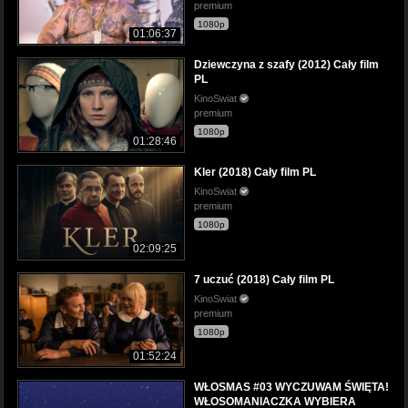
premium
1080p
01:06:37
Dziewczyna z szafy (2012) Cały film
PL
KinoSwiat
premium
1080p
01:28:46
Kler (2018) Cały film PL
KinoSwiat
premium
1080p
02:09:25
7 uczuć (2018) Cały film PL
KinoSwiat
premium
1080p
01:52:24
WŁOSMAS #03 WYCZUWAM ŚWIĘTA!
WŁOSOMANIACZKA WYBIERA