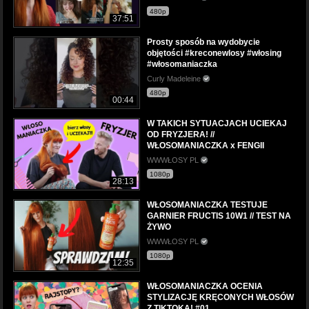
480p
37:51
Prosty sposób na wydobycie
objętości #kreconewlosy #włosing
#włosomaniaczka
Curly Madeleine
480p
00:44
W TAKICH SYTUACJACH UCIEKAJ
OD FRYZJERA! //
WŁOSOMANIACZKA x FENGII
WWWŁOSY PL
1080p
28:13
WŁOSOMANIACZKA TESTUJE
GARNIER FRUCTIS 10W1 // TEST NA
ŻYWO
WWWŁOSY PL
1080p
12:35
WŁOSOMANIACZKA OCENIA
STYLIZACJĘ KRĘCONYCH WŁOSÓW
Z TIKTOKA! #01