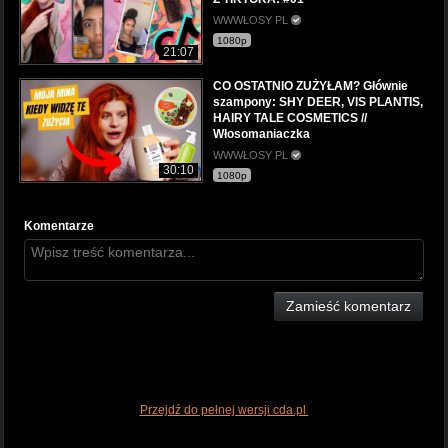
WWWŁOSY PL
1080p
21:07
CO OSTATNIO ZUŻYŁAM? Głównie
szampony: SHY DEER, VIS PLANTIS,
HAIRY TALE COSMETICS //
Włosomaniaczka
WWWŁOSY PL
30:10
1080p
Komentarze
Zamieść komentarz
Przejdź do pełnej wersji cda.pl