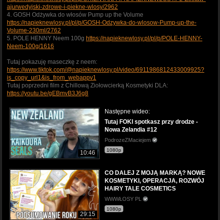
ajurwedyjski-zdrowe-i-piekne-wlosy/2962
4. GOSH Odżywka do włosów Pump up the Volume
https://napieknewlosy.pl/pl/p/GOSH-Odzywka-do-wlosow-Pump-up-the-
Volume-230ml/2762
5. POLE HENNY Neem 100g
https://napieknewlosy.pl/pl/p/POLE-HENNY-
Neem-100g/1616
Tutaj pokazuję maseczkę z neem:
https://www.tiktok.com/@napieknewlosy.pl/video/6911986812433009925?
is_copy_url1&is_from_webappv1
Tutaj poprzedni film z Chillową Ziołowcierką Kosmetyki DLA:
https://youtu.be/gEBmvB3J6g8
Następne wideo:
Tutaj FOKI spotkasz przy drodze -
Nowa Zelandia #12
PodrozeZMaciejem
1080p
10:46
CO DALEJ Z MOJĄ MARKĄ? NOWE
KOSMETYKI, OPERACJA, ROZWÓJ
HAIRY TALE COSMETICS
WWWŁOSY PL
1080p
29:15