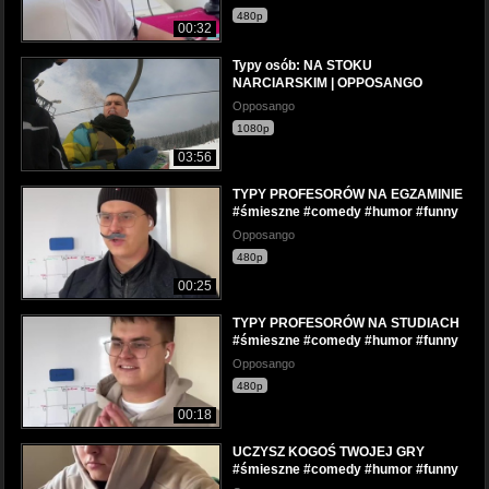
480p
00:32
Typy osób: NA STOKU
NARCIARSKIM | OPPOSANGO
Opposango
1080p
03:56
TYPY PROFESORÓW NA EGZAMINIE
#śmieszne #comedy #humor #funny
Opposango
480p
00:25
TYPY PROFESORÓW NA STUDIACH
#śmieszne #comedy #humor #funny
Opposango
480p
00:18
UCZYSZ KOGOŚ TWOJEJ GRY
#śmieszne #comedy #humor #funny