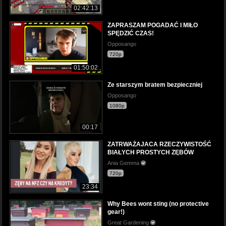
02:42:13
ZAPRASZAM POGADAĆ I MIŁO
SPĘDZIĆ CZAS!
Opposango
720p
01:50:02
Ze starszym bratem bezpieczniej
Opposango
1080p
00:17
ZATRWAŻAJACA RZECZYWISTOŚĆ
BIAŁYCH PROSTYCH ZĘBÓW
Ania Gemma
720p
23:34
Why Bees wont sting (no protective
gear!)
Great Gardening