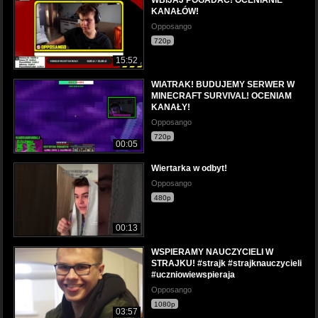
WBIJAJ POGADAĆ! OCENIANIE
KANAŁÓW!
Opposango
720p
15:52
WIATRAK! BUDUJEMY SERWER W
MINECRAFT SURVIVAL! OCENIAM
KANAŁY!
Opposango
720p
00:05
Wiertarka w odbyt!
Opposango
480p
00:13
WSPIERAMY NAUCZYCIELI W
STRAJKU! #strajk #strajknauczycieli
#uczniowiewspieraja
Opposango
1080p
03:57