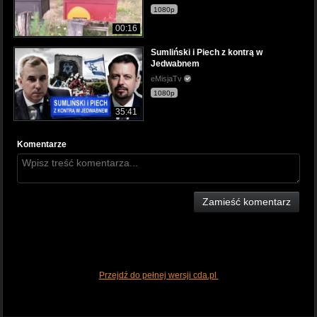
1080p
00:16
Sumliński i Piech z kontrą w
Jedwabnem
eMisjaTv
1080p
35:41
Komentarze
Zamieść komentarz
Przejdź do pełnej wersji cda.pl