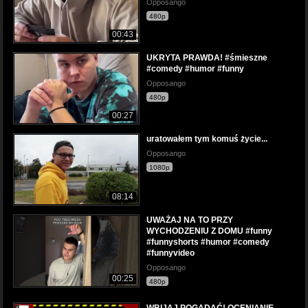
Opposango
480p
00:43
UKRYTA PRAWDA! #śmieszne
#comedy #humor #funny
Opposango
480p
00:27
uratowałem tym komuś życie...
Opposango
1080p
08:14
UWAŻAJ NA TO PRZY
WYCHODZENIU Z DOMU #funny
#funnyshorts #humor #comedy
#funnyvideo
Opposango
00:25
480p