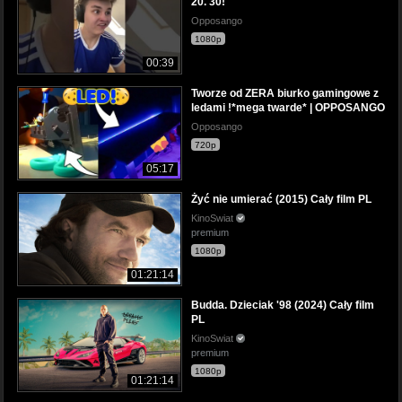
20. 30!
Opposango
1080p
00:39
Tworze od ZERA biurko gamingowe z
ledami !*mega twarde* | OPPOSANGO
Opposango
720p
05:17
Żyć nie umierać (2015) Cały film PL
KinoSwiat
premium
1080p
01:21:14
Budda. Dzieciak '98 (2024) Cały film
PL
KinoSwiat
premium
1080p
01:21:14