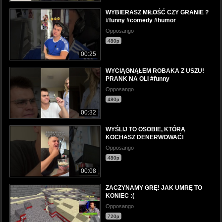
WYBIERASZ MIŁOŚĆ CZY GRANIE ?
#funny #comedy #humor
Opposango
480p
00:25
WYCIĄGNĄŁEM ROBAKA Z USZU!
PRANK NA OLI #funny
Opposango
480p
00:32
WYŚLIJ TO OSOBIE, KTÓRĄ
KOCHASZ DENERWOWAĆ!
Opposango
480p
00:08
ZACZYNAMY GRĘ! JAK UMRĘ TO
KONIEC :(
Opposango
720p