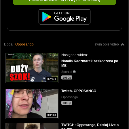
Dodał:
Opposango
zwiń opis video
Następne wideo:
Natalia Kaczmarek zaskoczona po
ME
Sport.pl
1080p
02:43
Twitch- OPPOSANGO
Opposango
1080p
00:09
TWITCH: Opposango, Dzisiaj Live o