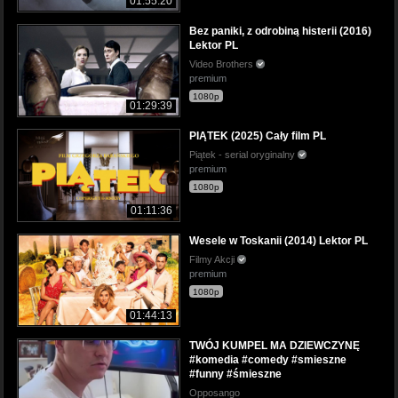
01:55:20
Bez paniki, z odrobiną histerii (2016)
Lektor PL
Video Brothers
premium
1080p
01:29:39
PIĄTEK (2025) Cały film PL
Piątek - serial oryginalny
premium
1080p
01:11:36
Wesele w Toskanii (2014) Lektor PL
Filmy Akcji
premium
1080p
01:44:13
TWÓJ KUMPEL MA DZIEWCZYNĘ
#komedia #comedy #smieszne
#funny #śmieszne
Opposango