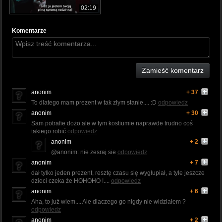
02:19
Komentarze
Zamieść komentarz
anonim
+ 37
To dlatego mam prezent w tak złym stanie.... :D
odpowiedz
anonim
+ 30
Sam potrafie dożo ale w tym kostiumie naprawde trudno coś
takiego robić
odpowiedz
anonim
+ 2
@anonim: nie zesraj sie
odpowiedz
anonim
+ 7
dał tylko jeden prezent, resztę czasu się wygłupiał, a tyle jeszcze
dzieci czeka że HOHOHO !....
odpowiedz
anonim
+ 6
Aha, to już wiem.... Ale dlaczego go nigdy nie widziałem ?
odpowiedz
anonim
+ 2