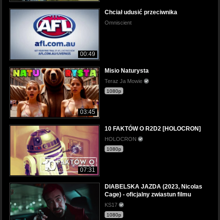
Chciał udusić przeciwnika
Omniscient
00:49
Misio Naturysta
Teraz Ja Mowie
1080p
03:45
10 FAKTÓW O R2D2 [HOLOCRON]
HOLOCRON
1080p
07:31
DIABELSKA JAZDA (2023, Nicolas
Cage) - oficjalny zwiastun filmu
KS17
1080p