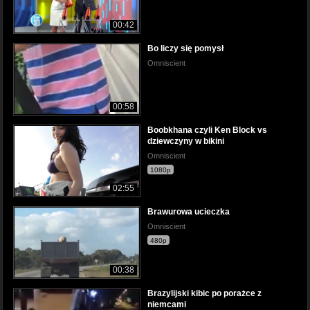
00:42
Bo liczy się pomysł
Omniscient
00:58
Boobkhana czyli Ken Block vs
dziewczyny w bikini
Omniscient
1080p
02:55
Brawurowa ucieczka
Omniscient
480p
00:38
Brazylijski kibic po porażce z
niemcami