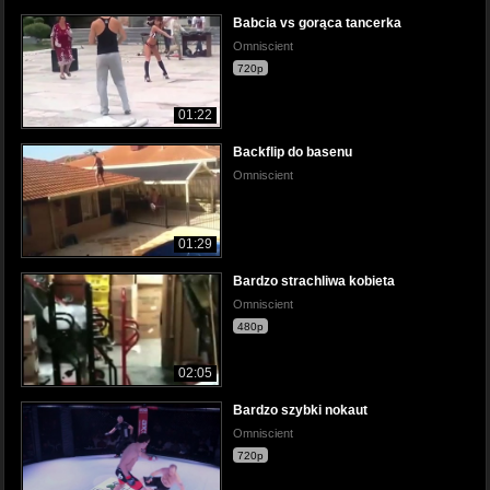
Babcia vs gorąca tancerka
Omniscient
720p
01:22
Backflip do basenu
Omniscient
01:29
Bardzo strachliwa kobieta
Omniscient
480p
02:05
Bardzo szybki nokaut
Omniscient
720p