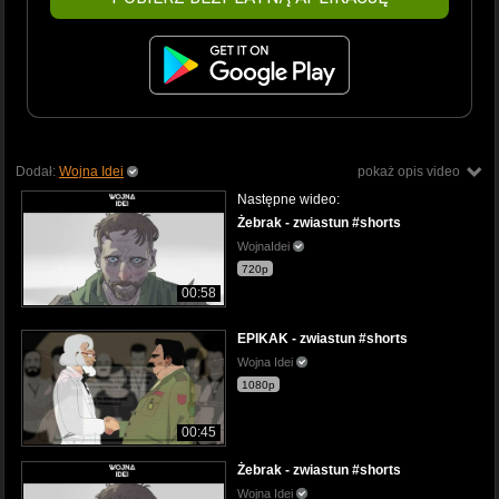
Dodał:
Wojna Idei
pokaż opis video
Następne wideo:
Żebrak - zwiastun #shorts
WojnaIdei
720p
00:58
EPIKAK - zwiastun #shorts
Wojna Idei
1080p
00:45
Żebrak - zwiastun #shorts
Wojna Idei