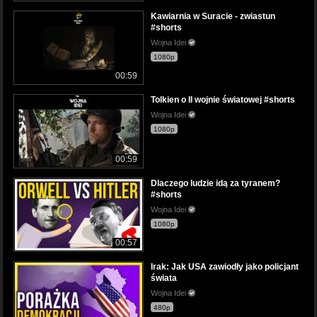
Kawiarnia w Suracie - zwiastun
#shorts
Wojna Idei
1080p
00:59
Tolkien o II wojnie światowej #shorts
Wojna Idei
1080p
00:59
Dlaczego ludzie idą za tyranem?
#shorts
Wojna Idei
1080p
00:57
Irak: Jak USA zawiodły jako policjant
świata
Wojna Idei
480p