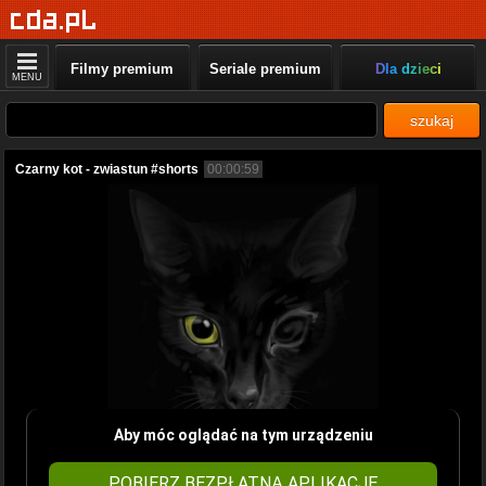
Filmy premium
Seriale premium
Dla dzieci
MENU
szukaj
Czarny kot - zwiastun #shorts
00:00:59
Aby móc oglądać na tym urządzeniu
POBIERZ BEZPŁATNĄ APLIKACJĘ