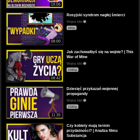
16:06
Rosyjski syndrom nagłej śmierci
Wojna Idei
480p
08:00
Jak zachowałbyś się na wojnie? | This
War of Mine
Wojna Idei
1080p
08:42
Dziesięć przykazań wojennej
propagandy
Wojna Idei
1080p
11:35
Czy kobiety mają termin
przydatności? | Analiza filmu
Substancja