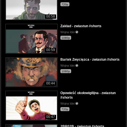
720p
00:58
Zakład - zwiastun #shorts
Wojna Idei
1080p
00:59
Bartek Zwycięzca - zwiastun #shorts
Wojna Idei
1080p
00:44
Opowieść okołowigilijna - zwiastun
#shorts
Wojna Idei
720p
00:47
2BR02B - zwiastun #shorts