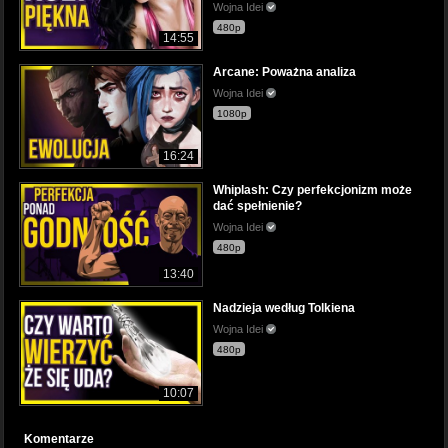
Wojna Idei
480p
14:55
Arcane: Poważna analiza
Wojna Idei
1080p
16:24
Whiplash: Czy perfekcjonizm może
dać spełnienie?
Wojna Idei
480p
13:40
Nadzieja według Tolkiena
Wojna Idei
480p
10:07
Komentarze