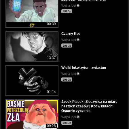
Wojna Idei
1080p
00:39
Czarny Kot
Wojna Idei
1080p
13:37
Wielki Inkwizytor - zwiastun
Wojna Idei
1080p
01:14
Jacek Placek: Złoczyńca na miarę
naszych czasów | Kot w butach:
Ostatnie życzenie
Wojna Idei
1080p
09:28