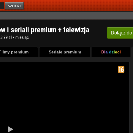
ów i seriali premium + telewizja
Dołącz
do
3,99 zł / miesiąc
Filmy premium
Seriale premium
Dla dzieci