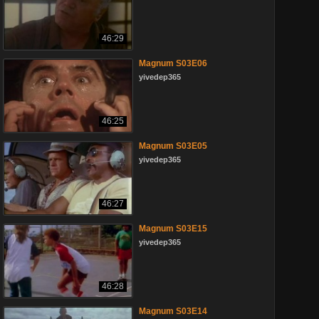
46:29
Magnum S03E06
yivedep365
46:25
Magnum S03E05
yivedep365
46:27
Magnum S03E15
yivedep365
46:28
Magnum S03E14