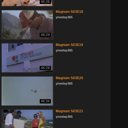
46:26
Magnum S03E18
yivedep365
46:29
Magnum S03E19
yivedep365
46:29
Magnum S03E20
yivedep365
46:34
Magnum S03E21
yivedep365