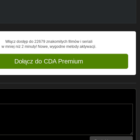
Włącz dostęp do 22679 znakomitych filmów i seriali
w mniej niż 2 minuty! Nowe, wygodne metody aktywacji.
Dołącz do CDA Premium