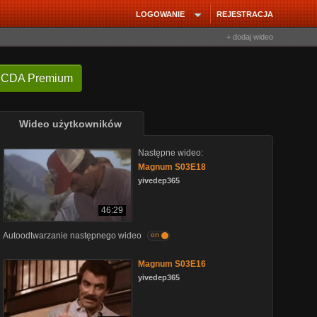
LOGOWANIE
REJESTRACJA
+ dodaj wideo
 CDA Premium
Wideo użytkowników
Następne wideo:
Magnum S03E18
yivedep365
46:29
Autoodtwarzanie następnego wideo
on
Magnum S03E16
yivedep365