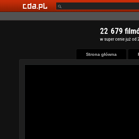
2
2
6
7
9
film
w super cenie już od 2
Strona główna