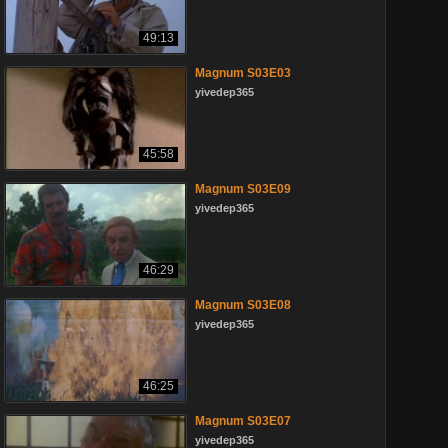
49:13
Magnum S03E03
yivedep365
45:58
Magnum S03E09
yivedep365
46:29
Magnum S03E08
yivedep365
46:25
Magnum S03E07
yivedep365