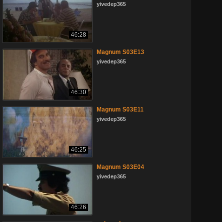
yivedep365
46:28
Magnum S03E13
yivedep365
46:30
Magnum S03E11
yivedep365
46:25
Magnum S03E04
yivedep365
46:26