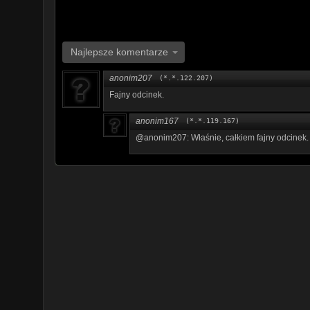
Najlepsze komentarze
anonim207
(*.*.122.207)
Fajny odcinek.
anonim167
(*.*.119.167)
@anonim207: Właśnie, całkiem fajny odcinek.