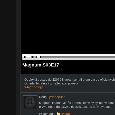
0:00
Magnum S03E17
Odblokuj dostęp do 22679 filmów i seriali premium od oficjalnych
Oglądaj legalnie i w najlepszej jakości.
Włącz dostęp
Dodał:
yivedep365
Magnum to amerykański serial telewizyjny, opowiad
prywatnego detektywa mieszkającego na Hawajach.
W katalogu:
sezon 3