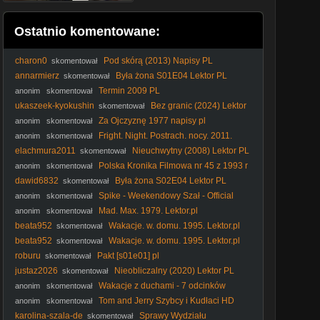
Ostatnio komentowane:
charon0
Pod skórą (2013) Napisy PL
skomentował
annarmierz
Była żona S01E04 Lektor PL
skomentował
Termin 2009 PL
anonim
skomentował
ukaszeek-kyokushin
Bez granic (2024) Lektor
skomentował
PL
Za Ojczyznę 1977 napisy pl
anonim
skomentował
Fright. Night. Postrach. nocy. 2011.
anonim
skomentował
Lektor.pl
elachmura2011
Nieuchwytny (2008) Lektor PL
skomentował
Polska Kronika Filmowa nr 45 z 1993 r
anonim
skomentował
Premiera u prezydenta Bez zasilku Maly koniec swiata
dawid6832
Była żona S02E04 Lektor PL
skomentował
Spike - Weekendowy Szał - Official
anonim
skomentował
Video
Mad. Max. 1979. Lektor.pl
anonim
skomentował
beata952
Wakacje. w. domu. 1995. Lektor.pl
skomentował
beata952
Wakacje. w. domu. 1995. Lektor.pl
skomentował
roburu
Pakt [s01e01] pl
skomentował
justaz2026
Nieobliczalny (2020) Lektor PL
skomentował
Wakacje z duchami - 7 odcinków
anonim
skomentował
Tom and Jerry Szybcy i Kudłaci HD
anonim
skomentował
(2005)
karolina-szala-de
Sprawy Wydziału
skomentował