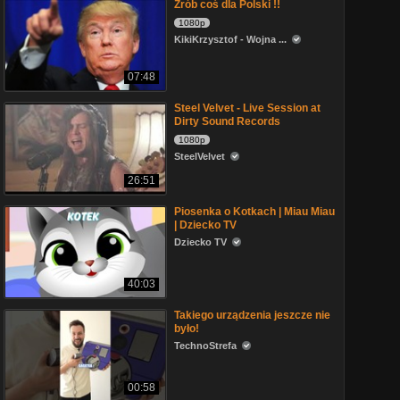
Zrób coś dla Polski !!
1080p
KikiKrzysztof - Wojna ...
07:48
Steel Velvet - Live Session at
Dirty Sound Records
1080p
SteelVelvet
26:51
Piosenka o Kotkach | Miau Miau
| Dziecko TV
Dziecko TV
40:03
Takiego urządzenia jeszcze nie
było!
TechnoStrefa
00:58