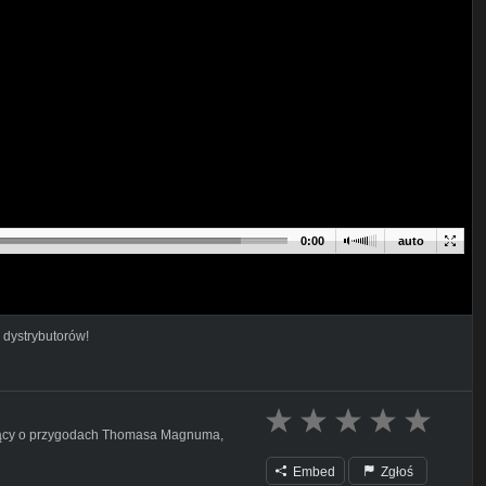
0:00
auto
 dystrybutorów!
ający o przygodach Thomasa Magnuma,
Embed
Zgłoś