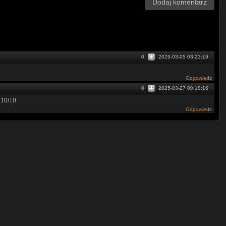
Dodaj komentarz
0
2025-03-05 03:23:19
Odpowiedz
0
2025-03-27 00:18:16
 10/10
Odpowiedz