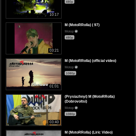
480p
10:17
M (MotoRRolla) ( 97)
Motop
480p
03:21
M (MotoRRolla) (official video)
Motop
1080p
01:01
(Prysiazhnyi) M (MotoRRolla)
(Dobrovoltsi)
Motop
1080p
03:40
M (MotoRRolla) (Liric Video)