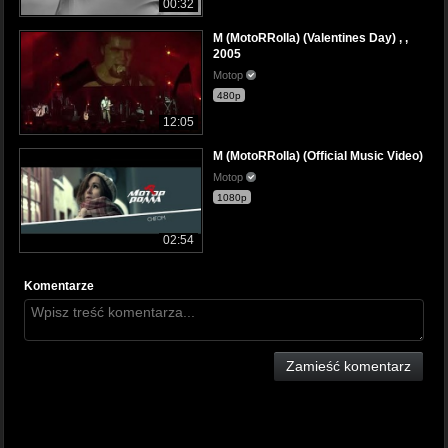
00:32
M (MotoRRolla) (Valentines Day) , ,
2005
Motop
480p
12:05
M (MotoRRolla) (Official Music Video)
Motop
1080p
02:54
Komentarze
Zamieść komentarz