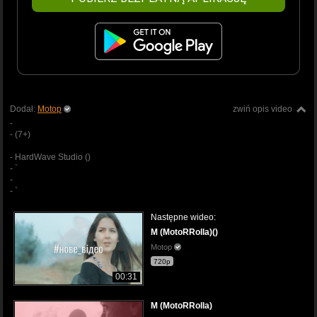
Dodał:
Motop
zwiń opis video
-
- (7+)
- HardWave Studio ()
- `
-
- `
Następne wideo:
M (MotoRRolla)()
Motop
720p
00:31
M (MotoRRolla)