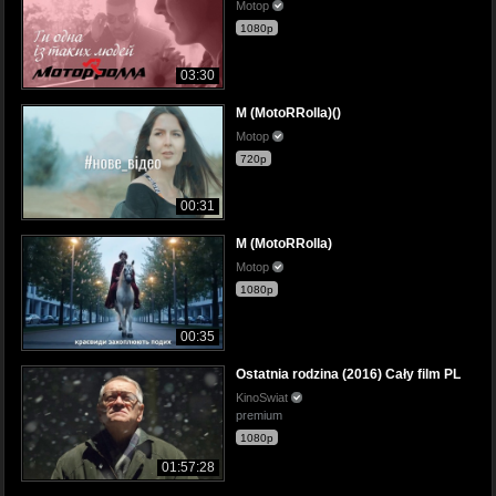
Motop
1080p
03:30
M (MotoRRolla)()
Motop
720p
00:31
M (MotoRRolla)
Motop
1080p
00:35
Ostatnia rodzina (2016) Cały film PL
KinoSwiat
premium
1080p
01:57:28