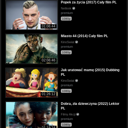
Popek za życia (2017) Cały film PL
Netlook
premium
1080p
01:06:44
Miasto 44 (2014) Cały film PL
KinoSwiat
premium
1080p
02:06:46
Jak uratować mamę (2015) Dubbing
PL
KinoSwiat
premium
1080p
01:26:12
Dobra, zła dziewczyna (2022) Lektor
PL
Filmy Akcji
premium
1080p
01:19:24