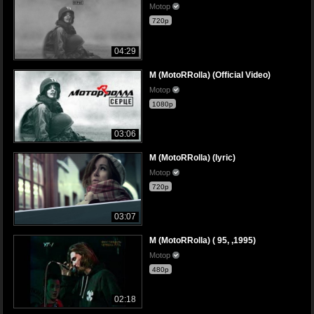
Motop
720p
04:29
M (MotoRRolla) (Official Video)
Motop
1080p
03:06
M (MotoRRolla) (lyric)
Motop
720p
03:07
M (MotoRRolla) ( 95, ,1995)
Motop
480p
02:18