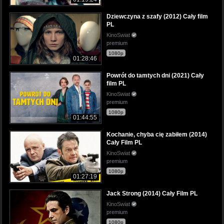
Dziewczyna z szafy (2012) Cały film
PL
KinoSwiat
premium
1080p
01:28:46
Powrót do tamtych dni (2021) Cały
film PL
KinoSwiat
premium
1080p
01:44:55
Kochanie, chyba cię zabiłem (2014)
Cały Film PL
KinoSwiat
premium
1080p
01:27:19
Jack Strong (2014) Cały Film PL
KinoSwiat
premium
1080p