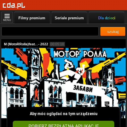
Filmy premium
Seriale premium
Dla dzieci
MENU
szukaj
M (MotoRRolla)feat. . - 2022
00:05:10
Aby móc oglądać na tym urządzeniu
POBIERZ BEZPŁATNĄ APLIKACJĘ