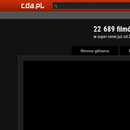
2
2
6
8
9
film
w super cenie już od 2
Strona główna