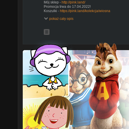
Mój sklep -
http://pink.land/
Promocja trwa do 17.04.2022!
Koszulki -
https://pink.land/kolekcja/wiosna
Czapki -
https://pink.land/kategoria/czapki-i-szale
pokaż cały opis
Przepis na chlebek bananowy:
Składniki:
3 dojrzałe banany
1,5 szklanki mąki pszennej uniwersalnej
Pół szklanki oleju np. kokosowego
1 duże jajko
łyżeczka sody oczyszczonej
łyżeczka proszku do pieczenia
garść orzechów i żurawiny
szczypta cynamonu
szczypta soli
Mieszamy oddzielnie mokre składniki, czyli banany, jajk
Łączymy wszystko razem i wylewamy do foremki wyłoż
możesz udekorować chlebek dodatkowymi plasterkam
Chlebek pieczemy w 165 stopniach przez około godzi
https://www.everyday-delicious.pl/chlebek-bananow
Serial: Bridgertonowie
Jeśli czytasz opis napisz w komentarzu DZIĘKI :)
W komentarzach piszcie pomysły na następne tematy. Wy
Zasubskrybuj:
https://goo.gl/MCWW9H