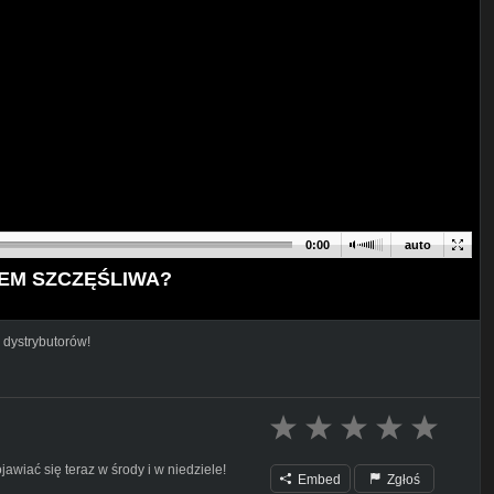
0:00
auto
TEM SZCZĘŚLIWA?
 dystrybutorów!
wiać się teraz w środy i w niedziele!
Embed
Zgłoś