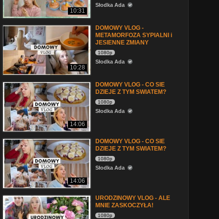
Słodka Ada
10:31
DOMOWY VLOG -
METAMORFOZA SYPIALNI i
JESIENNE ZMIANY
1080p
Słodka Ada
10:28
DOMOWY VLOG - CO SIE
DZIEJE Z TYM SWIATEM?
1080p
Słodka Ada
14:06
DOMOWY VLOG - CO SIE
DZIEJE Z TYM SWIATEM?
1080p
Słodka Ada
14:06
URODZINOWY VLOG - ALE
MNIE ZASKOCZYŁA!
1080p