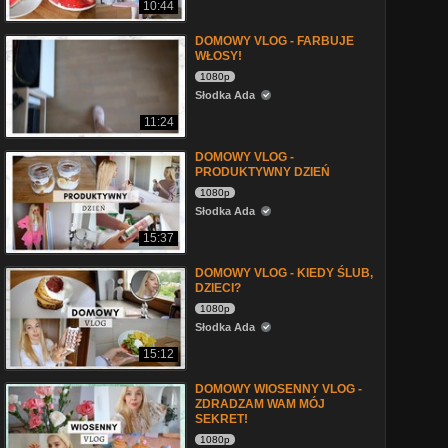
10:44
DOMOWY VLOG - FARBUJE
WŁOSY!
1080p
Słodka Ada
11:24
DOMOWY VLOG -
PRODUKTYWNY DZIEŃ
1080p
Słodka Ada
15:37
DOMOWY VLOG - KIEDY ŚLUB,
DZIECI?
1080p
Słodka Ada
15:12
DOMOWY WIOSENNY VLOG -
ZDRADZAM WAM MÓJ
SEKRET!
1080p