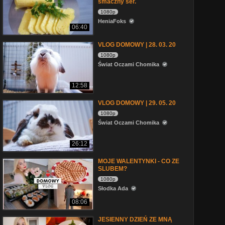
smaczny ser.
1080p
HeniaFoks
06:40
VLOG DOMOWY | 28. 03. 20
1080p
Świat Oczami Chomika
12:58
VLOG DOMOWY | 29. 05. 20
1080p
Świat Oczami Chomika
26:12
MOJE WALENTYNKI - CO ZE
SLUBEM?
1080p
Słodka Ada
08:06
JESIENNY DZIEŃ ZE MNĄ