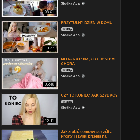
Słodka Ada
08:01
PRZYTULNY DZIEN W DOMU
1080p
Słodka Ada
10:37
MOJA RUTYNA, GDY JESTEM
CHORA
1080p
Słodka Ada
05:48
CZY TO KONIEC JAK SZYBKO?
1080p
Słodka Ada
12:11
Jak zrobić domowy ser żółty.
Prosty i szybki przepis na