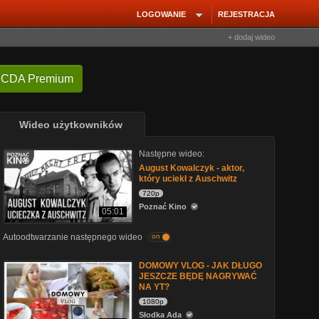
LOGOWANIE
REJESTRACJA
+ dodaj wideo
 CDA Premium
Wideo użytkowników
Następne wideo:
August Kowalczyk - aktor,
który uciekł z Auschwitz
720p
Poznać Kino
05:01
Autoodtwarzanie następnego wideo
on
DOMOWY VLOG - JAK DŁUGO
JESZCZE BĘDĘ NAGRYWAĆ
NA YT?
1080p
Słodka Ada