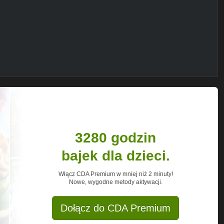
o oraz olej i oddzielnie suche składniki.
3280 godzin
onej papierem do pieczenia. Na koniec
i banana.
bajek dla dzieci.
nę.
y-z-cynamonem-kardamonem-czekolada/
Włącz CDA Premium w mniej niż 2 minuty!
Nowe, wygodne metody aktywacji.
Dołącz do CDA Premium
biorę te najlepsze! :)))