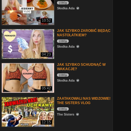
1080p
Słodka Ada
10:52
JAK SZYBKO ZAROBIĆ BĘDĄC
NASTOLATKIEM?
1080p
Słodka Ada
04:23
JAK SZYBKO SCHUDNĄĆ W
WAKACJE?
1080p
Słodka Ada
05:42
ZAATAKOWALI NAS WIDZOWIE!
THE SISTERS VLOG
1080p
The Sisters
12:15