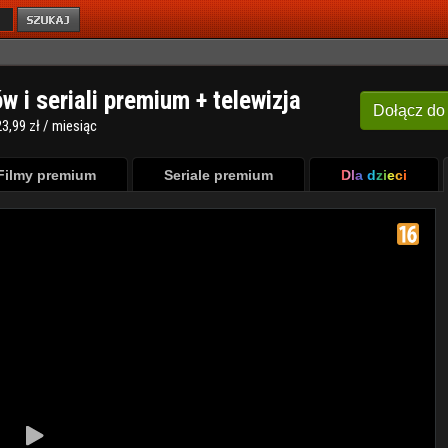
ów i seriali premium + telewizja
Dołącz
do
3,99 zł / miesiąc
Filmy premium
Seriale premium
Dla dzieci