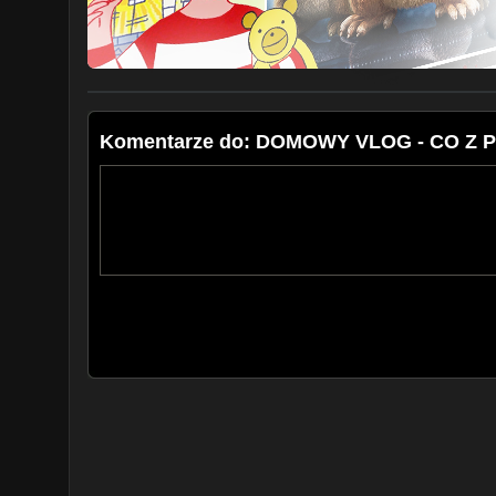
Instagram:
https://goo.gl/9lVNFI
Facebook:
https://goo.gl/0GFXoT
Tiktok: slodkada_
Komentarze do: DOMOWY VLOG - CO Z