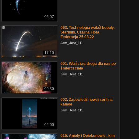
06:07
063. Technologia wokół kopuły.
Starlinki. Czarna Flota.
Federacja 25.03.22
Jam_Jest_111
17:10
001. Właściwa droga dla nas po
śmierci ciała
Jam_Jest_111
09:30
002. Zapowiedź nowej serii na
kanale
Jam_Jest_111
02:00
015. Anioły i Opiekunowie , kim