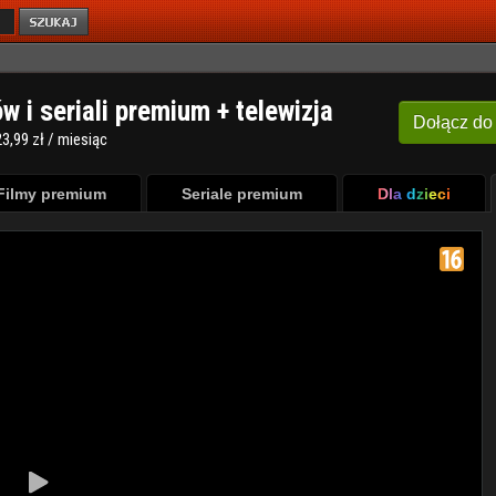
ów i seriali premium + telewizja
Dołącz
do
3,99 zł / miesiąc
Filmy premium
Seriale premium
Dla dzieci