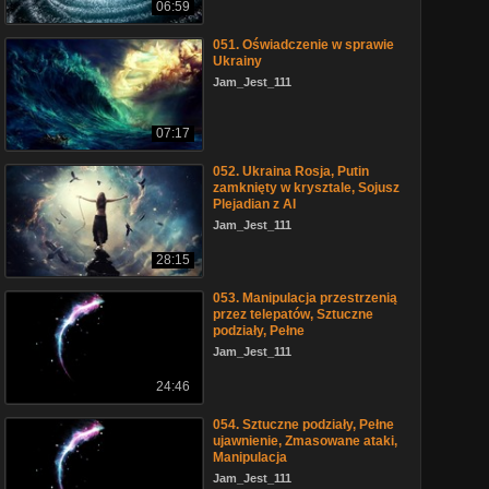
06:59
051. Oświadczenie w sprawie
Ukrainy
Jam_Jest_111
07:17
052. Ukraina Rosja, Putin
zamknięty w krysztale, Sojusz
Plejadian z AI
Jam_Jest_111
28:15
053. Manipulacja przestrzenią
przez telepatów, Sztuczne
podziały, Pełne
Jam_Jest_111
24:46
054. Sztuczne podziały, Pełne
ujawnienie, Zmasowane ataki,
Manipulacja
Jam_Jest_111