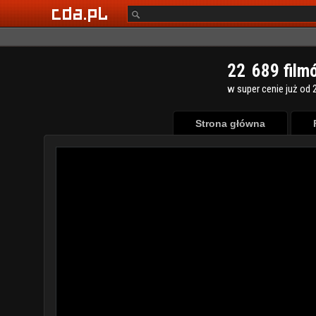
2
2
6
8
9
film
w super cenie już od 2
Strona główna