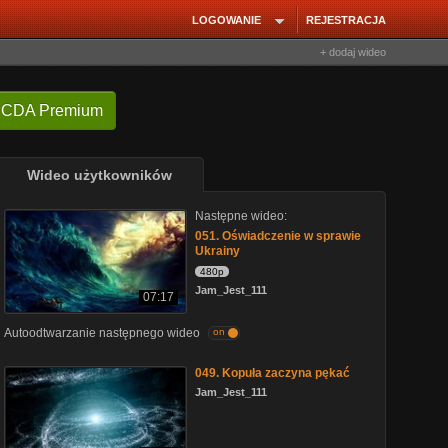
LOGOWANIE
REJESTRACJA
+ dodaj wideo
 CDA Premium
Wideo użytkowników
Następne wideo:
051. Oświadczenie w sprawie
Ukrainy
480p
Jam_Jest_111
07:17
Autoodtwarzanie następnego wideo
on
049. Kopuła zaczyna pękać
Jam_Jest_111