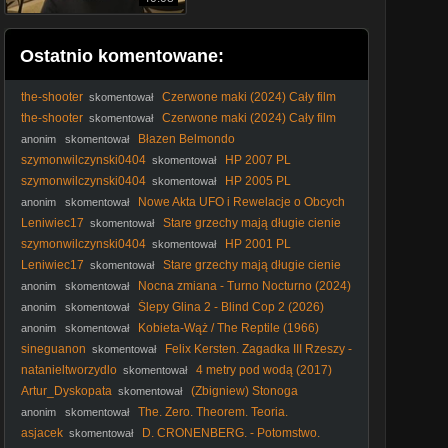
Ostatnio komentowane:
the-shooter
Czerwone maki (2024) Cały film
skomentował
PL
the-shooter
Czerwone maki (2024) Cały film
skomentował
PL
Błazen Belmondo
anonim
skomentował
szymonwilczynski0404
HP 2007 PL
skomentował
szymonwilczynski0404
HP 2005 PL
skomentował
Nowe Akta UFO i Rewelacje o Obcych
anonim
skomentował
Leniwiec17
Stare grzechy mają długie cienie
skomentował
(2014) Lektor PL
szymonwilczynski0404
HP 2001 PL
skomentował
Leniwiec17
Stare grzechy mają długie cienie
skomentował
(2014) Lektor PL
Nocna zmiana - Turno Nocturno (2024)
anonim
skomentował
[Lektor PL]
Ślepy Glina 2 - Blind Cop 2 (2026)
anonim
skomentował
[ENG]
Kobieta-Wąż / The Reptile (1966)
anonim
skomentował
[Lektor PL]
sineguanon
Felix Kersten. Zagadka III Rzeszy -
skomentował
The Kersten Case (2025)
natanieltworzydlo
4 metry pod wodą (2017)
skomentował
Lektor PL
Artur_Dyskopata
(Zbigniew) Stonoga
skomentował
STUDIOS - Citizen Vigilante (parodia)
The. Zero. Theorem. Teoria.
anonim
skomentował
Wszystkiego. 2013. Lektor.pl
asjacek
D. CRONENBERG. - Potomstwo.
skomentował