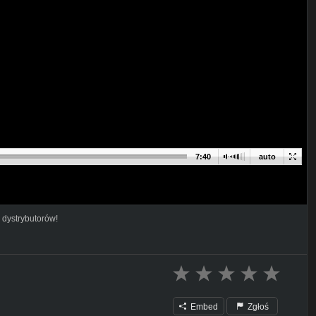
7:40
auto
 dystrybutorów!
Embed
Zgłoś