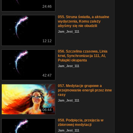
24:46
055. Struna światła, a aktualne
wydarzenia, Komu zależy
abyśmy się nie obudzili
Jam_Jest_111
12:12
056. Szczelina czasowa, Linia
krwi, Synchronizacja 111, AI,
Pułapki okupanta
Jam_Jest_111
42:47
057. Medytacje grupowe a
przejmowanie energii przez inne
rasy
Jam_Jest_111
06:44
058. Podpięcia, przejęcia w
zbiorowej medytacji
Jam_Jest_111