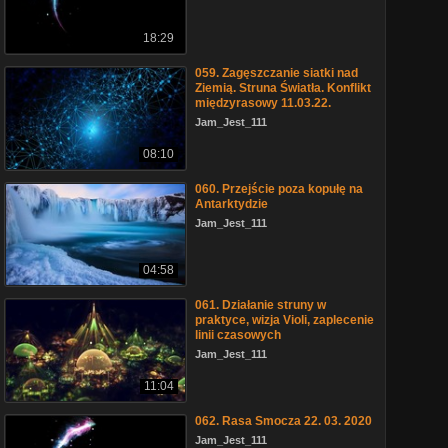
18:29
059. Zagęszczanie siatki nad
Ziemią. Struna Światła. Konflikt
międzyrasowy 11.03.22.
Jam_Jest_111
08:10
060. Przejście poza kopułę na
Antarktydzie
Jam_Jest_111
04:58
061. Działanie struny w
praktyce, wizja Violi, zaplecenie
linii czasowych
Jam_Jest_111
11:04
062. Rasa Smocza 22. 03. 2020
Jam_Jest_111