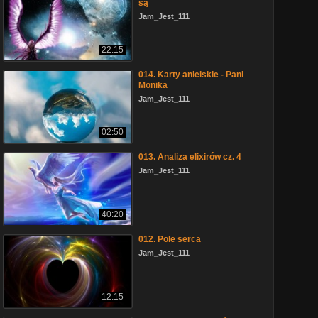
są
Jam_Jest_111
22:15
014. Karty anielskie - Pani
Monika
Jam_Jest_111
02:50
013. Analiza elixirów cz. 4
Jam_Jest_111
40:20
012. Pole serca
Jam_Jest_111
12:15