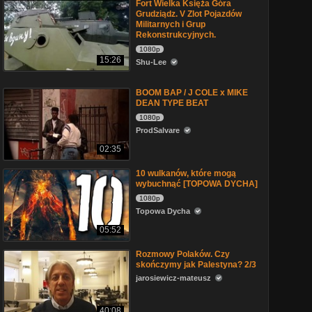
Fort Wielka Księża Góra
Grudziądz. V Zlot Pojazdów
Militarnych i Grup
Rekonstrukcyjnych.
1080p
15:26
Shu-Lee
BOOM BAP / J COLE x MIKE
DEAN TYPE BEAT
1080p
ProdSalvare
02:35
10 wulkanów, które mogą
wybuchnąć [TOPOWA DYCHA]
1080p
Topowa Dycha
05:52
Rozmowy Polaków. Czy
skończymy jak Palestyna? 2/3
jarosiewicz-mateusz
40:08