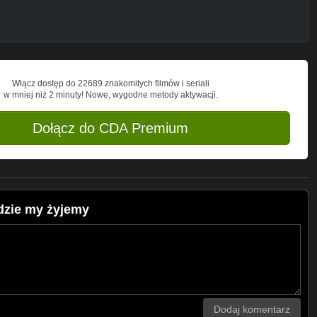
Włącz dostęp do 22689 znakomitych filmów i seriali
w mniej niż 2 minuty! Nowe, wygodne metody aktywacji.
Dołącz do CDA Premium
gdzie my żyjemy
Dodaj komentarz