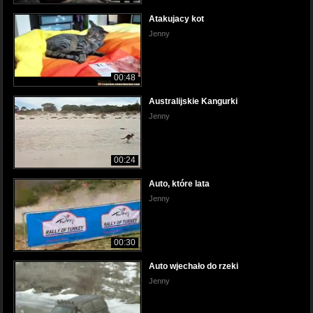
Atakujacy kot
Jenny
00:48
Australijskie Kangurki
Jenny
00:24
Auto, które lata
Jenny
00:30
Auto wjechało do rzeki
Jenny