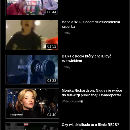
00:44
Babcia Wu - siedemdziesiecioletnia
raperka
Jenny
01:52
Bajka o kocie który chciał być
człowiekiem
Jenny
03:33
Monika Richardson: Nigdy nie wrócę
do telewizji publicznej! I Wideoportal
Wideo Portal
04:40
Czy wiedzieliście to o filmie REJS?