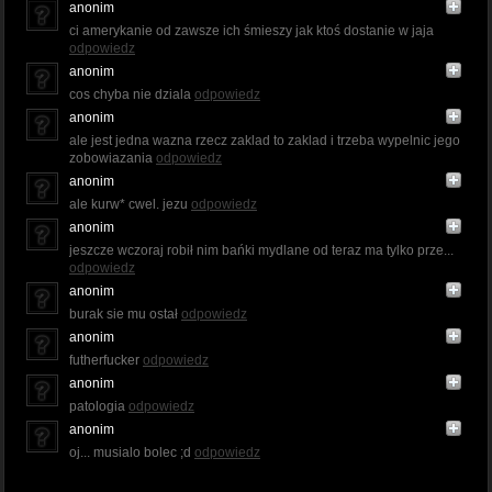
anonim
ci amerykanie od zawsze ich śmieszy jak ktoś dostanie w jaja
odpowiedz
anonim
cos chyba nie dziala
odpowiedz
anonim
ale jest jedna wazna rzecz zaklad to zaklad i trzeba wypelnic jego
zobowiazania
odpowiedz
anonim
ale kurw* cwel. jezu
odpowiedz
anonim
jeszcze wczoraj robił nim bańki mydlane od teraz ma tylko prze...
odpowiedz
anonim
burak sie mu ostał
odpowiedz
anonim
futherfucker
odpowiedz
anonim
patologia
odpowiedz
anonim
oj... musialo bolec ;d
odpowiedz