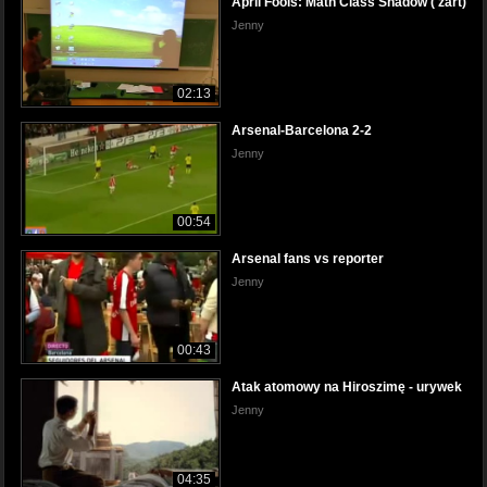
April Fools: Math Class Shadow ( żart)
Jenny
02:13
Arsenal-Barcelona 2-2
Jenny
00:54
Arsenal fans vs reporter
Jenny
00:43
Atak atomowy na Hiroszimę - urywek
Jenny
04:35