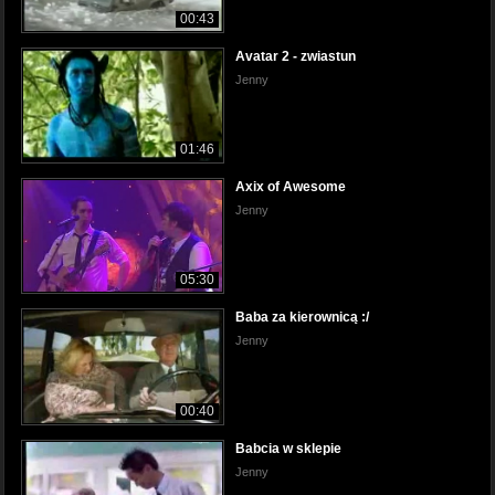
00:43
Avatar 2 - zwiastun
Jenny
01:46
Axix of Awesome
Jenny
05:30
Baba za kierownicą :/
Jenny
00:40
Babcia w sklepie
Jenny