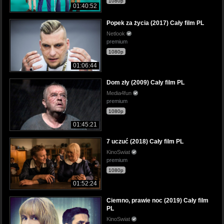
1080p
01:40:52
Popek za życia (2017) Cały film PL
Netlook
premium
1080p
01:06:44
Dom zły (2009) Cały film PL
Media4fun
premium
1080p
01:45:21
7 uczuć (2018) Cały film PL
KinoSwiat
premium
1080p
01:52:24
Ciemno, prawie noc (2019) Cały film
PL
KinoSwiat