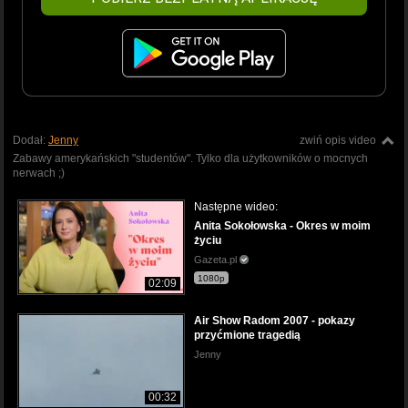
Dodał:
Jenny
zwiń opis video
Zabawy amerykańskich "studentów". Tylko dla użytkowników o mocnych
nerwach ;)
Następne wideo:
Anita Sokołowska - Okres w moim
życiu
Gazeta.pl
1080p
02:09
Air Show Radom 2007 - pokazy
przyćmione tragedią
Jenny
00:32