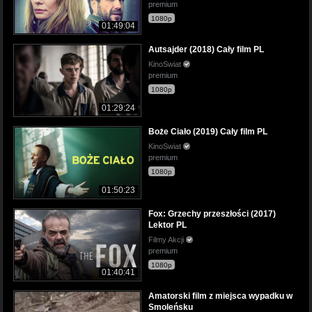
premium
1080p
01:49:04
Autsajder (2018) Cały film PL
KinoSwiat
premium
1080p
01:29:24
Boże Ciało (2019) Cały film PL
KinoSwiat
premium
1080p
01:50:23
Fox: Grzechy przeszłości (2017)
Lektor PL
Filmy Akcji
premium
1080p
01:40:41
Amatorski film z miejsca wypadku w
Smoleńsku