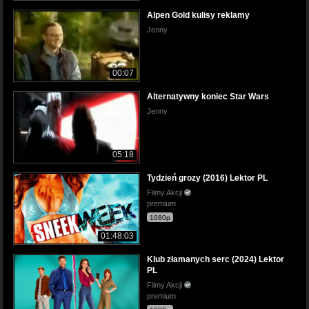
Alpen Gold kulisy reklamy
Jenny
00:07
Alternatywny koniec Star Wars
Jenny
05:18
Tydzień grozy (2016) Lektor PL
Filmy Akcji
premium
1080p
01:48:03
Klub złamanych serc (2024) Lektor
PL
Filmy Akcji
premium