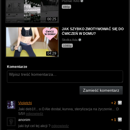
Poznać Kino
480p
00:25
JAK SZYBKO ZMOTYWOWAĆ SIĘ DO
ĆWICZEŃ W DOMU?
Słodka Ada
1080p
04:29
Komentarze
Zamieść komentarz
Violetchi
+ 2
Jaki deb1l!... o.O Ale dostał, kurvva, sterylizacja na życzenie... :D
5/5!!
odpowiedz
anonim
+ 1
jaki był cel tej akcji ?
odpowiedz