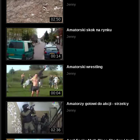
Jenny
02:50
Amatorski skok na rynku
Jenny
00:14
Amatorski wrestling
Jenny
00:04
Amatorzy gotowi do akcji - strzelcy
Jenny
02:36