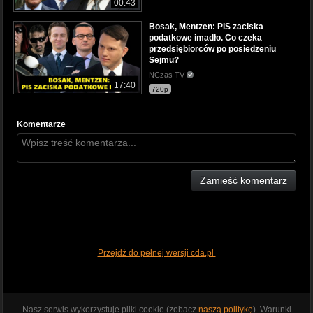
00:43
Bosak, Mentzen: PiS zaciska
podatkowe imadło. Co czeka
przedsiębiorców po posiedzeniu
Sejmu?
NCzas TV
17:40
720p
Komentarze
Zamieść komentarz
Przejdź do pełnej wersji cda.pl
Nasz serwis wykorzystuje pliki cookie (zobacz
naszą politykę
). Warunki