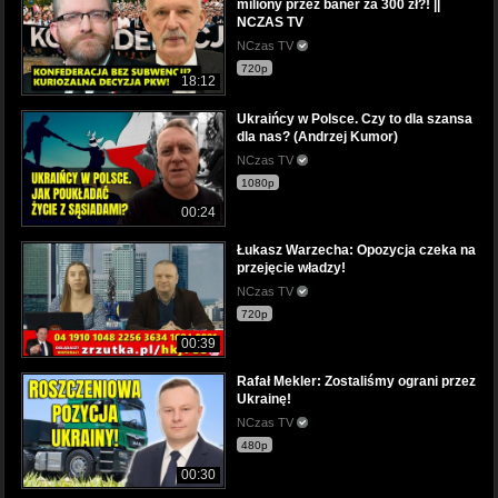
miliony przez baner za 300 zł?! ||
NCZAS TV
NCzas TV
720p
18:12
Ukraińcy w Polsce. Czy to dla szansa
dla nas? (Andrzej Kumor)
NCzas TV
1080p
00:24
Łukasz Warzecha: Opozycja czeka na
przejęcie władzy!
NCzas TV
720p
00:39
Rafał Mekler: Zostaliśmy ograni przez
Ukrainę!
NCzas TV
480p
00:30