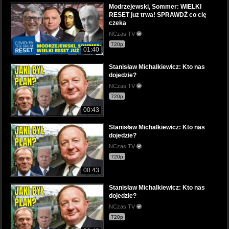
Modrzejewski, Sommer: WIELKI
RESET już trwa! SPRAWDŹ co cię
czeka
NCzas TV
720p
01:40
Stanisław Michalkiewicz: Kto nas
dojedzie?
NCzas TV
720p
00:43
Stanisław Michalkiewicz: Kto nas
dojedzie?
NCzas TV
720p
00:43
Stanisław Michalkiewicz: Kto nas
dojedzie?
NCzas TV
720p