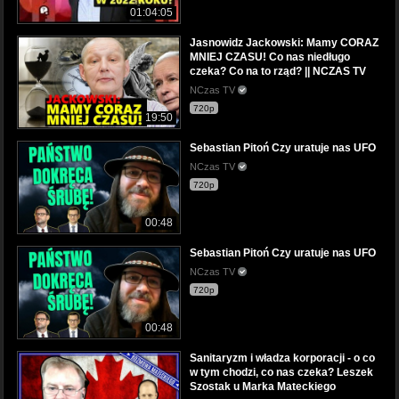
01:04:05
Jasnowidz Jackowski: Mamy CORAZ
MNIEJ CZASU! Co nas niedługo
czeka? Co na to rząd? || NCZAS TV
NCzas TV
720p
19:50
Sebastian Pitoń Czy uratuje nas UFO
NCzas TV
720p
00:48
Sebastian Pitoń Czy uratuje nas UFO
NCzas TV
720p
00:48
Sanitaryzm i władza korporacji - o co
w tym chodzi, co nas czeka? Leszek
Szostak u Marka Mateckiego