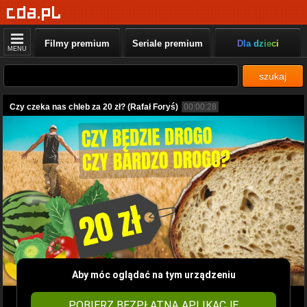
Filmy premium
Seriale premium
Dla dzieci
MENU
szukaj
Czy czeka nas chleb za 20 zł? (Rafał Foryś)
00:00:28
Aby móc oglądać na tym urządzeniu
POBIERZ BEZPŁATNĄ APLIKACJĘ