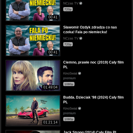
NCzas TV
720p
00:41
Sławomir Ozdyk zdradza co nas
czeka! Fala po niemiecku!
NCzas TV
720p
00:41
Ciemno, prawie noc (2019) Cały film
PL
KinoSwiat
premium
1080p
01:49:04
Budda. Dzieciak '98 (2024) Cały film
PL
KinoSwiat
premium
1080p
01:21:14
Jack Strong (2014) Cały Film PL