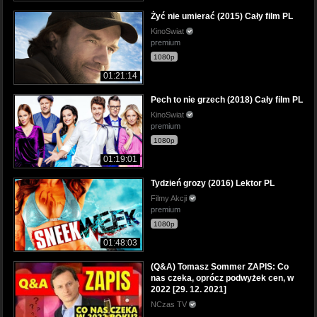
Żyć nie umierać (2015) Cały film PL
KinoSwiat
premium
1080p
01:21:14
Pech to nie grzech (2018) Cały film PL
KinoSwiat
premium
1080p
01:19:01
Tydzień grozy (2016) Lektor PL
Filmy Akcji
premium
1080p
01:48:03
(Q&A) Tomasz Sommer ZAPIS: Co
nas czeka, oprócz podwyżek cen, w
2022 [29. 12. 2021]
NCzas TV