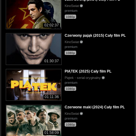
KinoSwiat
premium
1080p
02:02:37
Czerwony pająk (2015) Cały film PL
KinoSwiat
premium
1080p
01:30:37
PIĄTEK (2025) Cały film PL
Piątek - serial oryginalny
premium
1080p
01:11:36
Czerwone maki (2024) Cały film PL
KinoSwiat
premium
1080p
01:58:09