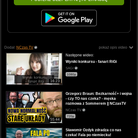
Dodał:
NCzas TV
pokaż opis video
Następne wideo:
Wyniki konkursu - fanart RiGi
SAGI
1080p
16:23
Grzegorz Braun: Bezkarność+ i wojna
- czy TO nas czeka? - męska
rozmowa z Sommerem || NCzasTV
NCzas TV
720p
55:44
Sławomir Ozdyk zdradza co nas
czeka! Fala po niemiecku!