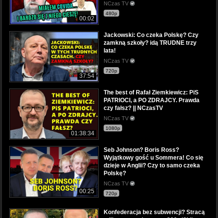
NCzas TV
480p
00:02
Jackowski: Co czeka Polskę? Czy
zamkną szkoły? idą TRUDNE trzy
lata!
NCzas TV
720p
37:54
The best of Rafał Ziemkiewicz: PiS
PATRIOCI, a PO ZDRAJCY. Prawda
czy fałsz? || NCzasTV
NCzas TV
1080p
01:38:34
Seb Johnson? Boris Ross?
Wyjątkowy gość u Sommera! Co się
dzieje w Anglii? Czy to samo czeka
Polskę?
NCzas TV
00:25
720p
Konfederacja bez subwencji? Stracą