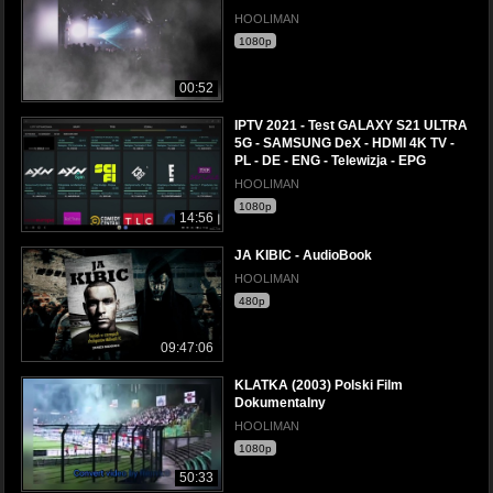
HOOLIMAN
1080p
00:52
IPTV 2021 - Test GALAXY S21 ULTRA
5G - SAMSUNG DeX - HDMI 4K TV -
PL - DE - ENG - Telewizja - EPG
HOOLIMAN
1080p
14:56
JA KIBIC - AudioBook
HOOLIMAN
480p
09:47:06
KLATKA (2003) Polski Film
Dokumentalny
HOOLIMAN
1080p
50:33