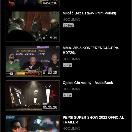
04:42:36
Miłość Bez Ustawki (film Polski)
HOOLIMAN
1080p
01:15:39
MMA-VIP-2-KONFERENCJA-PPV-
HD720p
HOOLIMAN
720p
01:03:35
Ojciec Chrzestny - AudioBook
HOOLIMAN
480p
05:35:36
PEPSI SUPER SHOW 2022 OFFICIAL
TRAILER
HOOLIMAN