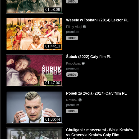
1080p
01:58:09
Wesele w Toskanii (2014) Lektor PL
Filmy Akcji
premium
1080p
01:44:13
Śubuk (2022) Cały film PL
KinoSwiat
premium
1080p
01:47:00
Popek za życia (2017) Cały film PL
Netlook
premium
1080p
01:06:44
Chuligani z maczetami - Wisła Kraków
vs Cracovia Kraków Cały Film