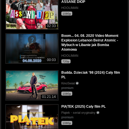
ASSANE DIOP
HOOLIMAN
1080p
02:33
Boom... 04. 08. 2020 Video Moment
Explosion Lebanon Beirut Atomic -
Wybuch w Libanie jak Bomba
Atomowa
HOOLIMAN
00:03
720p
Budda. Dzieciak '98 (2024) Cały film
PL
KinoSwiat
premium
1080p
01:21:14
PIĄTEK (2025) Cały film PL
Piątek - serial oryginalny
premium
1080p