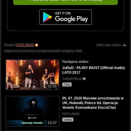
Dodał:
HOOLIMAN
zwiń opis video
Hakerzy Anonymous przeprowadzili potężny Atak
Następne wideo:
JuRaD - FAJNY BIUST (Official Audio)
LATO 2017
JuRaDOfficial
720p
02:59
05. 07. 2020 Masowe aresztowania w
UK, Holandii, Polsce itd. Operacja
Venetic Komunikator EncroChat
HOOLIMAN
1080p
16:37