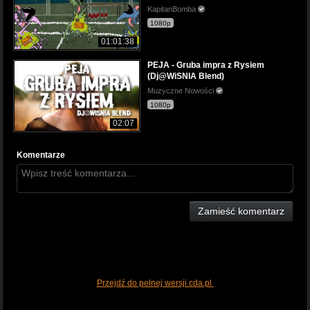
KapitanBomba
1080p
01:01:38
PEJA - Gruba impra z Rysiem
(Dj@WiSNIA Blend)
Muzyczne Nowości
1080p
02:07
Komentarze
Zamieść komentarz
Przejdź do pełnej wersji cda.pl