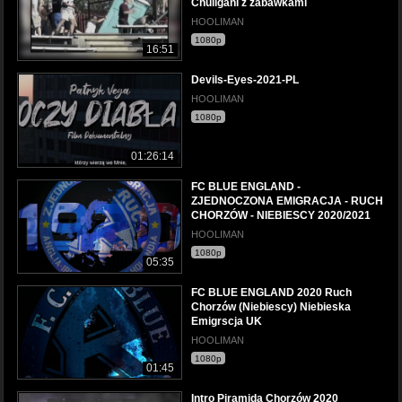
Chuligani z zabawkami
HOOLIMAN
1080p
16:51
Devils-Eyes-2021-PL
HOOLIMAN
1080p
01:26:14
FC BLUE ENGLAND -
ZJEDNOCZONA EMIGRACJA - RUCH
CHORZÓW - NIEBIESCY 2020/2021
HOOLIMAN
1080p
05:35
FC BLUE ENGLAND 2020 Ruch
Chorzów (Niebiescy) Niebieska
Emigrscja UK
HOOLIMAN
1080p
01:45
Intro Piramida Chorzów 2020