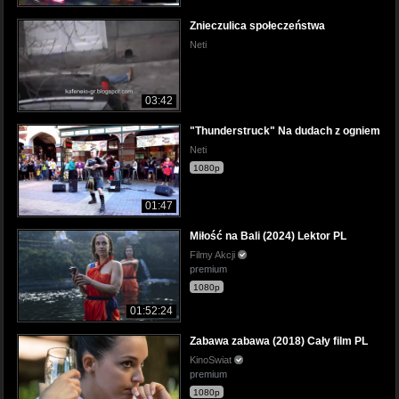
Znieczulica społeczeństwa
Neti
03:42
"Thunderstruck" Na dudach z ogniem
Neti
1080p
01:47
Miłość na Bali (2024) Lektor PL
Filmy Akcji
premium
1080p
01:52:24
Zabawa zabawa (2018) Cały film PL
KinoSwiat
premium
1080p