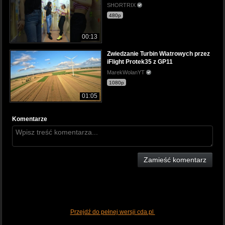
SHORTRIX
480p
00:13
Zwiedzanie Turbin Wiatrowych przez
iFlight Protek35 z GP11
MarekWolanYT
1080p
01:05
Komentarze
Zamieść komentarz
Przejdź do pełnej wersji cda.pl