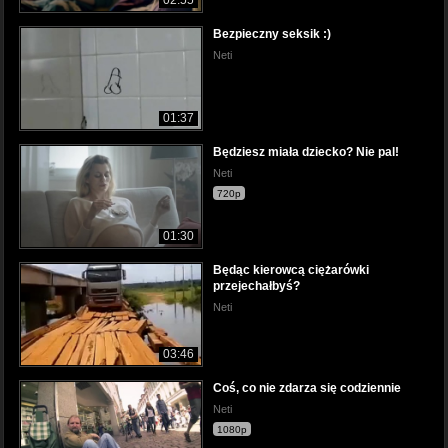
Bezpieczny seksik :)
Neti
01:37
Będziesz miała dziecko? Nie pal!
Neti
720p
01:30
Będąc kierowcą ciężarówki
przejechałbyś?
Neti
03:46
Coś, co nie zdarza się codziennie
Neti
1080p