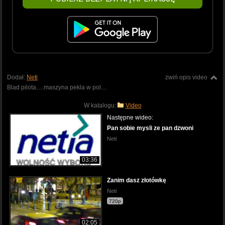
Dodał:
Neti
zwiń opis video
Blad pilota.....maszyna pekla w pol....
W katalogu:
Video
Następne wideo:
Pan sobie mysli ze pan dzwoni
Neti
03:36
Zanim dasz złotówkę
Neti
720p
02:05