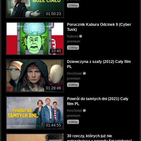
1080p
01:50:23
Porucznik Kabura Odcinek 9 (Cyber
Tusk)
Kabura
premium
1080p
10:40
Dziewczyna z szafy (2012) Cały film
PL
KinoSwiat
premium
1080p
01:28:46
Powrót do tamtych dni (2021) Cały
film PL
KinoSwiat
premium
1080p
01:44:55
30 rzeczy, których już nie