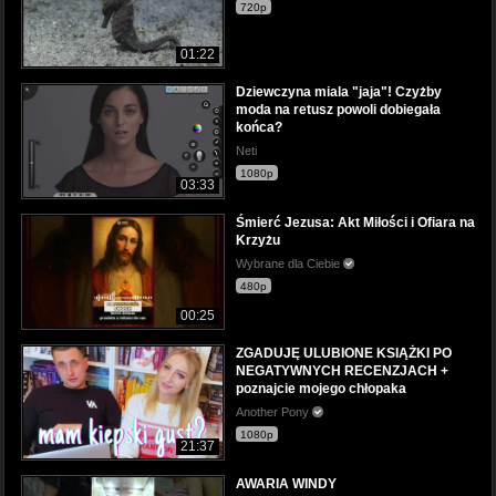
720p
01:22
Dziewczyna miala "jaja"! Czyżby
moda na retusz powoli dobiegała
końca?
Neti
1080p
03:33
Śmierć Jezusa: Akt Miłości i Ofiara na
Krzyżu
Wybrane dla Ciebie
480p
00:25
ZGADUJĘ ULUBIONE KSIĄŻKI PO
NEGATYWNYCH RECENZJACH +
poznajcie mojego chłopaka
Another Pony
1080p
21:37
AWARIA WINDY