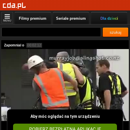
Filmy premium
Seriale premium
Dla dzieci
MENU
szukaj
Zapomnial o
00:02:12
Aby móc oglądać na tym urządzeniu
POBIERZ BEZPŁATNĄ APLIKACJĘ