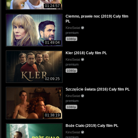
01:24:57
Ciemno, prawie noc (2019) Cały film
PL
KinoSwiat
premium
1080p
01:49:04
Kler (2018) Cały film PL
KinoSwiat
premium
1080p
02:09:25
Szczęście świata (2016) Cały film PL
KinoSwiat
premium
1080p
01:38:19
Boże Ciało (2019) Cały film PL
KinoSwiat
premium