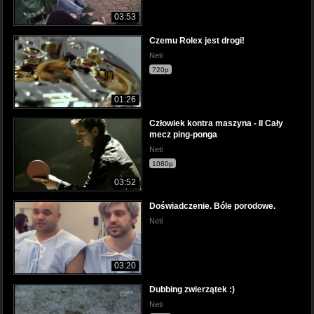
03:53
Czemu Rolex jest drogi!
Neti
720p
01:26
Człowiek kontra maszyna - II Cały
mecz ping-ponga
Neti
1080p
03:52
Doświadczenie. Bóle porodowe.
Neti
03:20
Dubbing zwierzątek :)
Neti