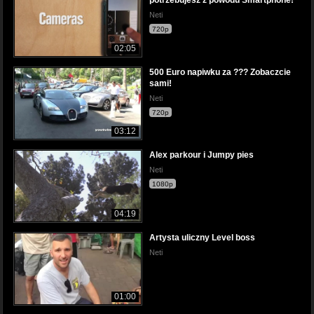
potrzebujesz z powodu Smartphone!
Neti
720p
02:05
500 Euro napiwku za ??? Zobaczcie
sami!
Neti
720p
03:12
Alex parkour i Jumpy pies
Neti
1080p
04:19
Artysta uliczny Level boss
Neti
01:00