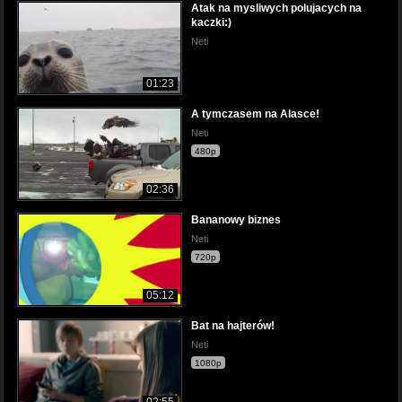
Atak na mysliwych polujacych na
kaczki:)
Neti
01:23
A tymczasem na Alasce!
Neti
480p
02:36
Bananowy biznes
Neti
720p
05:12
Bat na hajterów!
Neti
1080p
02:55