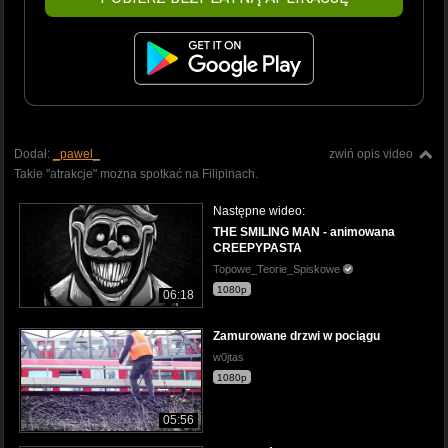
Dodał:
_pawel_
zwiń opis video
Takie "atrakcje" można spotkać na Filipinach.
Następne wideo:
THE SMILING MAN - animowana
CREEPYPASTA
Topowe_Teorie_Spiskowe
1080p
06:18
Zamurowane drzwi w pociągu
w0jtas
1080p
05:56