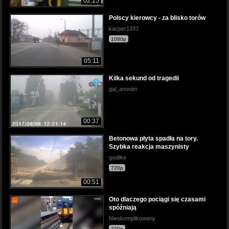
02:15
Polscy kierowcy - za blisko torów
kacper1337
1080p
05:11
Kilka sekund od tragedii
gal_anonim
00:37
Betonowa płyta spadła na tory.
Szybka reakcja maszynisty
godlike
720p
00:51
Oto dlaczego pociągi się czasami
spóźniają
Nieskomplikowany
720p