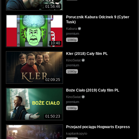
01:56:46
Porucznik Kabura Odcinek 9 (Cyber
Tusk)
Kabura
premium
1080p
10:40
Kler (2018) Cały film PL
KinoSwiat
premium
1080p
02:09:25
Boże Ciało (2019) Cały film PL
KinoSwiat
premium
1080p
01:50:23
Przejazd pociągu Hogwarts Express
kapitankopyto