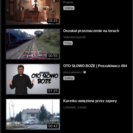
Kuguar
1080p
05:25
Oszukał przeznaczenie na torach
Videoformworld
720p
00:55
OTO SŁOWO BOŻE | Poszukiwacz 494
poszukiwacz
1080p
07:25
Karetka uwięziona przez zapory
czlowiek_zasad
00:43