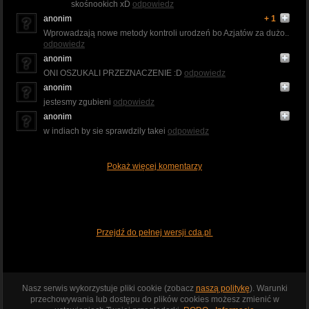
skośnookich xD
odpowiedz
anonim
+ 1
Wprowadzają nowe metody kontroli urodzeń bo Azjatów za dużo..
odpowiedz
anonim
ONI OSZUKALI PRZEZNACZENIE :D
odpowiedz
anonim
jestesmy zgubieni
odpowiedz
anonim
w indiach by sie sprawdzily takei
odpowiedz
Pokaż więcej komentarzy
Przejdź do pełnej wersji cda.pl
Nasz serwis wykorzystuje pliki cookie (zobacz
naszą politykę
). Warunki
przechowywania lub dostępu do plików cookies możesz zmienić w