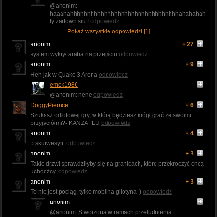
@anonim:
haaahahhhhhhhhhhhhhhhhhhhhhhhhhhhhhhhhahahahahahahahaha
ty zartownisiu !
odpowiedz
Pokaż wszystkie odpowiedzi [1]
anonim
+ 27
system wykrył araba na przejściu
odpowiedz
anonim
+ 9
Heh jak w Quake 3 Arena
odpowiedz
emek1986
@anonim: hehe
odpowiedz
DoggyPiernce
+ 6
Szukasz odlotowej gry, w którą będziesz mógł grać ze swoimi
przyjaciółmi?- KANZA_EU
odpowiedz
anonim
+ 4
o skurwesyn.
odpowiedz
anonim
+ 3
Takie drzwi sprawdziłyby się na granicach, które przekroczyć chcą
uchodźcy.
odpowiedz
anonim
+ 3
To nie jest pociąg, tylko mobilna gilotyna :)
odpowiedz
anonim
@anonim: Stworzona w ramach przeludnienia