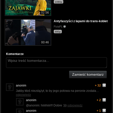
1080p
02:56
Antyfaszyści z łapami do trans-kobiet
PytaPL
480p
00:46
Komentarze
Zamieść komentarz
anonim
+ 32
Jakby ktoś niezdążył, to by jego połowa na peronie została…
odpowiedz
anonim
+ 2
@anonim: hiiiihiiii!!! Dobre :)))
odpowiedz
anonim
+ 1