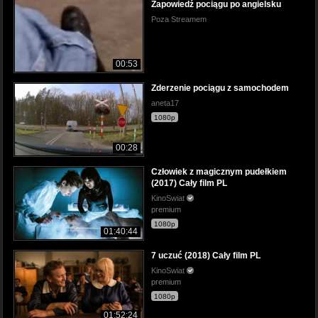
Zapowiedź pociągu po angielsku
Poza Streamem
00:53
Zderzenie pociągu z samochodem
aneta17
1080p
00:28
Człowiek z magicznym pudełkiem
(2017) Cały film PL
KinoSwiat
premium
1080p
01:40:44
7 uczuć (2018) Cały film PL
KinoSwiat
premium
1080p
01:52:24