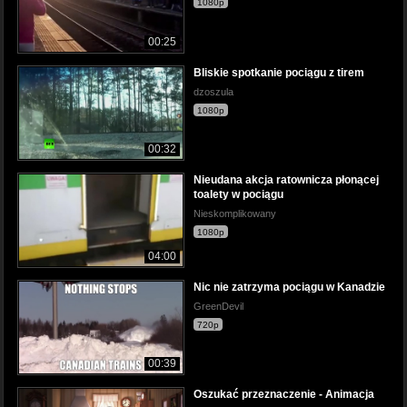
1080p
00:25
Bliskie spotkanie pociągu z tirem
dzoszula
1080p
00:32
Nieudana akcja ratownicza płonącej
toalety w pociągu
Nieskomplikowany
1080p
04:00
Nic nie zatrzyma pociągu w Kanadzie
GreenDevil
720p
00:39
Oszukać przeznaczenie - Animacja