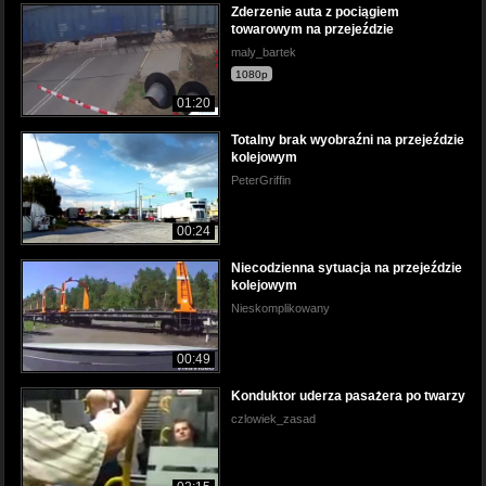
Zderzenie auta z pociągiem
towarowym na przejeździe
maly_bartek
1080p
01:20
Totalny brak wyobraźni na przejeździe
kolejowym
PeterGriffin
00:24
Niecodzienna sytuacja na przejeździe
kolejowym
Nieskomplikowany
00:49
Konduktor uderza pasażera po twarzy
czlowiek_zasad