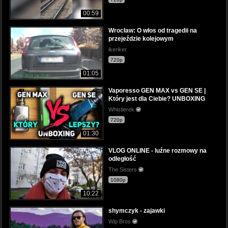
00:59
Wrocław: O włos od tragedii na
przejeździe kolejowym
ikeriker
720p
01:05
Vaporesso GEN MAX vs GEN SE |
Który jest dla Ciebie? UNBOXING
Whistlerek
720p
01:30
VLOG ONLINE - luźne rozmowy na
odległość
The Sisters
1080p
10:22
shymczyk - zajawki
Wip Bros