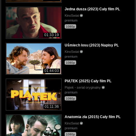
Jedna dusza (2023) Cały film PL
KinoSwiat
premium
1080p
01:33:19
Uśmiech losu (2023) Napisy PL
KinoSwiat
premium
1080p
01:44:03
PIĄTEK (2025) Cały film PL
Piątek - serial oryginalny
premium
1080p
01:11:36
Anatomia zła (2015) Cały film PL
KinoSwiat
premium
1080p