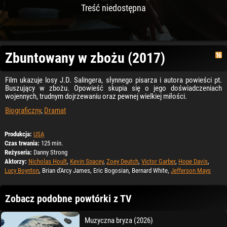
Treść niedostępna
Zbuntowany w zbożu (2017)
Film ukazuje losy J.D. Salingera, słynnego pisarza i autora powieści pt.
Buszujący w zbożu. Opowieść skupia się o jego doświadczeniach
wojennych, trudnym dojrzewaniu oraz pewnej wielkiej miłości.
Biograficzny
,
Dramat
Produkcja:
USA
Czas trwania:
125 min.
Reżyseria:
Danny Strong
Aktorzy:
Nicholas Hoult
,
Kevin Spacey
,
Zoey Deutch
,
Victor Garber
,
Hope Davis
,
Lucy Boynton
, Brian d'Arcy James, Eric Bogosian, Bernard White,
Jefferson Mays
Zobacz podobne powtórki z TV
Muzyczna bryza (2026)