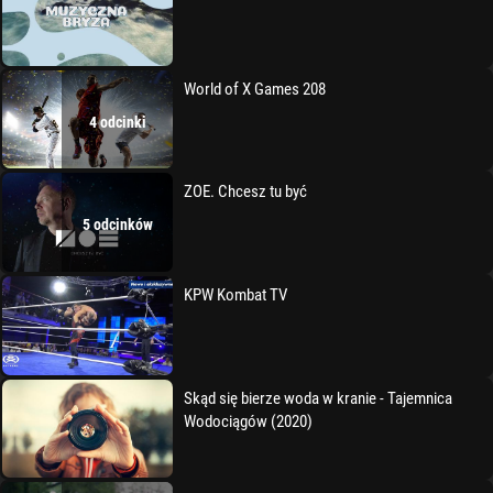
World of X Games 208
4 odcinki
ZOE. Chcesz tu być
5 odcinków
KPW Kombat TV
Skąd się bierze woda w kranie - Tajemnica
Wodociągów (2020)