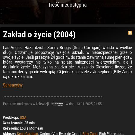
Treść niedostępna
Zakład o życie (2004)
Las Vegas. Hazardzista Sonny Briggs (Sean Carrigan) wpada w wielkie
długi. Otrzymuje propozycję wzięcia udziału w niebezpiecznej grze o
swoje życie. Jeśli przeżyje 24 godziny, dostanie zawrotną sumę pieniędzy,
która wystarczy nie tylko na spłatę należności wierzycielom, ale i
dostatnie życie. Mężczyzna zgadza się i rusza do Cleveland, licząc, że
tam mordercy go nie wytropią. Ci jednak na czele z Josephem (Billy Zane)
są o krok za nim.
Sensacyjny
Program nadawany w telewizji
w dniu 13.11.2025 21:55
Produkcja:
USA
Czas trwania:
85 min.
Reżyseria:
Louis Morneau
Aktorzy:
Sean Carrigan
, Corinne Van Ryck de Groot,
Billy Zane
, Rich Pierrelouis,