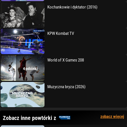
Kochankowie i dyktator (2016)
KPW Kombat TV
World of X Games 208
4 odcinki
Muzyczna bryza (2026)
zobacz więcej
Zobacz inne powtórki z