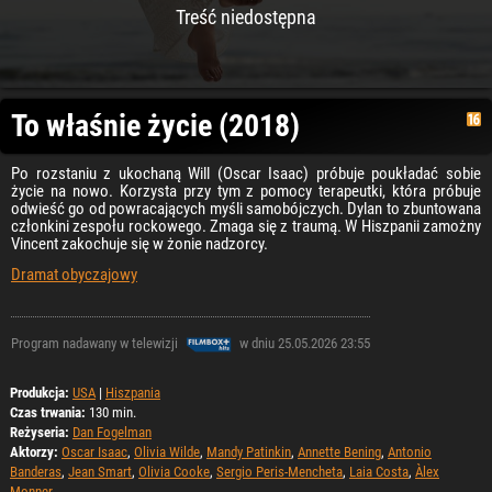
Treść niedostępna
To właśnie życie (2018)
Po rozstaniu z ukochaną Will (Oscar Isaac) próbuje poukładać sobie
życie na nowo. Korzysta przy tym z pomocy terapeutki, która próbuje
odwieść go od powracających myśli samobójczych. Dylan to zbuntowana
członkini zespołu rockowego. Zmaga się z traumą. W Hiszpanii zamożny
Vincent zakochuje się w żonie nadzorcy.
Dramat obyczajowy
Program nadawany w telewizji
w dniu 25.05.2026 23:55
Produkcja:
USA
|
Hiszpania
Czas trwania:
130 min.
Reżyseria:
Dan Fogelman
Aktorzy:
Oscar Isaac
,
Olivia Wilde
,
Mandy Patinkin
,
Annette Bening
,
Antonio
Banderas
,
Jean Smart
,
Olivia Cooke
,
Sergio Peris-Mencheta
,
Laia Costa
,
Àlex
Monner