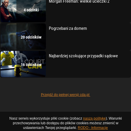
Morgan Freeman: wielkie ucieczki 2
4 odcinki
Pogrzebani za domem
20 odcinków
Najbardziej szokujące przypadki sądowe
16 odcinków
Przejdź do pełnej wersji cda.pl
Nasz serwis wykorzystuje pliki cookie (zobacz
naszą politykę
). Warunki
przechowywania lub dostępu do plików cookies możesz zmienić w
ustawieniach Twojej przeglądarki.
RODO - Informacje