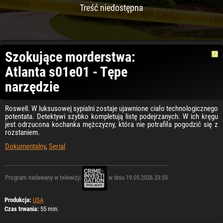
Treść niedostępna
Szokujące morderstwa:
Atlanta s01e01 - Tępe
narzędzie
Roswell. W luksusowej sypialni zostaje ujawnione ciało technologicznego
potentata. Detektywi szybko kompletują listę podejrzanych. W ich kręgu
jest odrzucona kochanka mężczyzny, która nie potrafiła pogodzić się z
rozstaniem.
Dokumentalny
,
Serial
Program nadawany w telewizji
w dniu 19.05.2026 23:55
Produkcja:
USA
Czas trwania:
55 min.