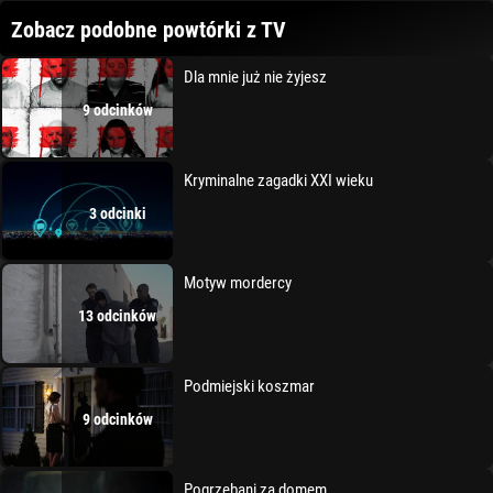
Zobacz podobne powtórki z TV
Dla mnie już nie żyjesz
9 odcinków
Kryminalne zagadki XXI wieku
3 odcinki
Motyw mordercy
13 odcinków
Podmiejski koszmar
9 odcinków
Pogrzebani za domem