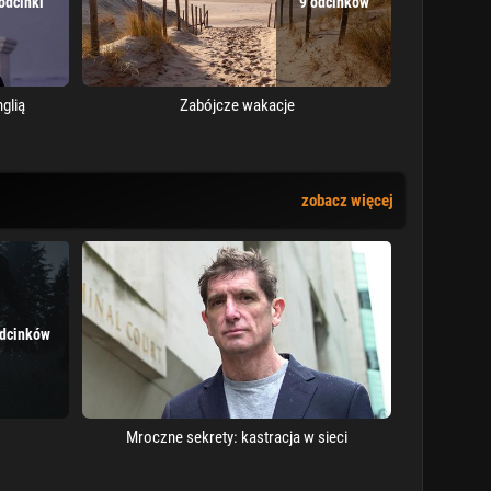
odcinki
9 odcinków
glią
Zabójcze wakacje
zobacz więcej
odcinków
Mroczne sekrety: kastracja w sieci