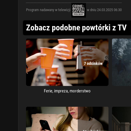
Program nadawany w telewizji
w dniu 24.03.2025 06:30
Zobacz podobne powtórki z TV
7 odcinków
Ferie, impreza, morderstwo