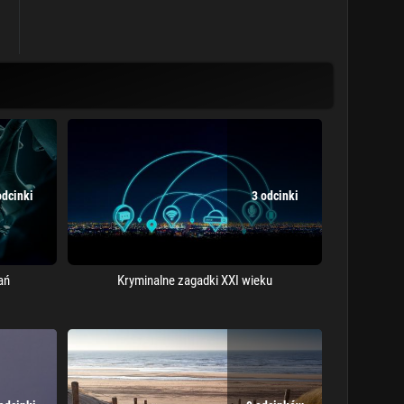
odcinki
3 odcinki
ań
Kryminalne zagadki XXI wieku