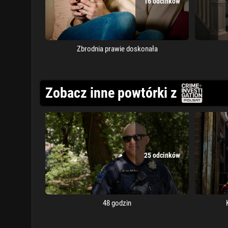
16 odcinków
Zbrodnia prawie doskonała
Zobacz inne powtórki z
25 odcinków
48 godzin