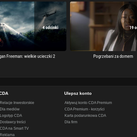
4 odcinki
19 
an Freeman: wielkie ucieczki 2
Pogrzebani za domem
CDA
Ulepsz konto
Relacje Inwestorskie
Aktywuj konto CDA Premium
Dla mediów
CDA Premium - korzyści
Logotyp CDA
Karta podarunkowa CDA
Dostawcy treści
Dla firm
CDA na Smart TV
Reklama