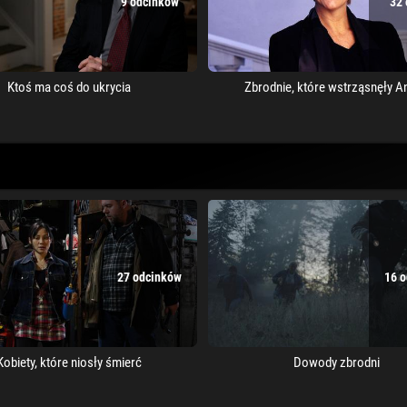
9 odcinków
32 
Ktoś ma coś do ukrycia
Zbrodnie, które wstrząsnęły An
27 odcinków
16 
Kobiety, które niosły śmierć
Dowody zbrodni