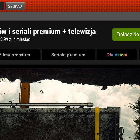
ów i seriali premium + telewizja
Dołącz
do
3,99 zł / miesiąc
Filmy premium
Seriale premium
Dla dzieci