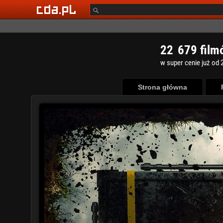
2
2
6
7
9
film
w super cenie już od 2
Strona główna