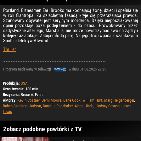
Portland. Biznesmen Earl Brooks ma kochającą żonę, dzieci i spełnia się
w roli filantropa. Za szlachetną fasadą kryje się przerażająca prawda.
Szanowany obywatel jest seryjnym mordercą. Dzięki nieposzlakowanej
opinii pozostaje poza podejrzeniem - do czasu. Prowokowany przez
sadystyczne alter ego, Marshalla, nie może powstrzymać swoich żądzy i
kolejny raz atakuje. Zabija młodą parę. Na jego trop wpadają szantażysta
Smith i detektyw Atwood.
Thriller
Program nadawany w telewizji
w dniu 01.08.2026 22:25
Produkcja:
USA
Czas trwania:
130 min.
Reżyseria:
Bruce A. Evans
Aktorzy:
Kevin Costner
,
Demi Moore
,
Dane Cook
,
William Hurt
,
Marg Helgenberger
,
Ruben Santiago-Hudson
,
Danielle Panabaker
,
Aisha Hinds
,
Lindsay Crouse
,
Jason
Lewis
Zobacz podobne powtórki z TV