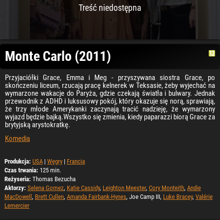
Treść niedostępna
Monte Carlo (2011)
Przyjaciółki Grace, Emma i Meg - przyszywana siostra Grace, po
skończeniu liceum, rzucają pracę kelnerek w Teksasie, żeby wyjechać na
wymarzone wakacje do Paryża, gdzie czekają światła i bulwary. Jednak
przewodnik z ADHD i luksusowy pokój, który okazuje się norą, sprawiają,
że trzy młode Amerykanki zaczynają tracić nadzieję, że wymarzony
wyjazd będzie bajką.Wszystko się zmienia, kiedy paparazzi biorą Grace za
brytyjską arystokratkę.
Komedia
Produkcja:
USA
|
Węgry
|
Francja
Czas trwania:
125 min.
Reżyseria:
Thomas Bezucha
Aktorzy:
Selena Gomez
,
Katie Cassidy
,
Leighton Meester
,
Cory Monteith
,
Andie
MacDowell
,
Brett Cullen
,
Amanda Fairbank-Hynes
, Joe Camp III,
Luke Bracey
,
Valérie
Lemercier