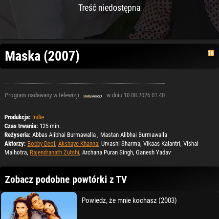
Treść niedostępna
Maska (2007)
Program nadawany w telewizji
w dniu 10.08.2026 01:40
Produkcja:
Indie
Czas trwania:
125 min.
Reżyseria:
Abbas Alibhai Burmawalla , Mastan Alibhai Burmawalla
Aktorzy:
Bobby Deol
,
Akshaye Khanna
, Urvashi Sharma, Vikaas Kalantri, Vishal
Malhotra,
Rajendranath Zutshi
, Archana Puran Singh, Ganesh Yadav
Zobacz podobne powtórki z TV
Powiedz, że mnie kochasz (2003)