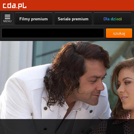
Filmy premium
Seriale premium
Dla dzieci
MENU
szukaj