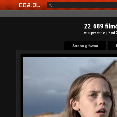
2
2
6
8
9
film
w super cenie już od 2
Strona główna