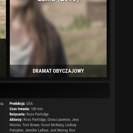
DRAMAT OBYCZAJOWY
na
Produkcja:
USA
Czas trwania:
100 min.
Reżyseria:
Ross Partridge
Aktorzy:
Ross Partridge
,
Oona Laurence
,
Jess
Weixler
,
Tom Bower
,
Scoot McNairy
, Lindsay
Pulsipher,
Jennifer Lafleur
,
Joel Murray
, Ron