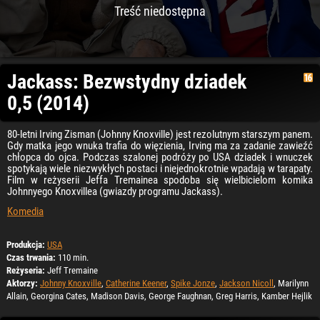
Treść niedostępna
Jackass: Bezwstydny dziadek
0,5 (2014)
80-letni Irving Zisman (Johnny Knoxville) jest rezolutnym starszym panem.
Gdy matka jego wnuka trafia do więzienia, Irving ma za zadanie zawieźć
chłopca do ojca. Podczas szalonej podróży po USA dziadek i wnuczek
spotykają wiele niezwykłych postaci i niejednokrotnie wpadają w tarapaty.
Film w reżyserii Jeffa Tremainea spodoba się wielbicielom komika
Johnnyego Knoxvillea (gwiazdy programu Jackass).
Komedia
Produkcja:
USA
Czas trwania:
110 min.
Reżyseria:
Jeff Tremaine
Aktorzy:
Johnny Knoxville
,
Catherine Keener
,
Spike Jonze
,
Jackson Nicoll
, Marilynn
Allain, Georgina Cates, Madison Davis, George Faughnan, Greg Harris, Kamber Hejlik