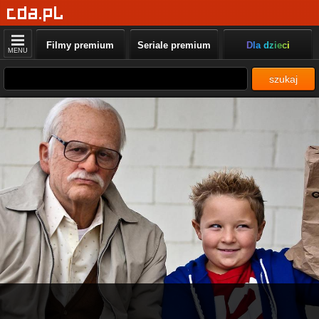
Filmy premium
Seriale premium
Dla dzieci
MENU
szukaj