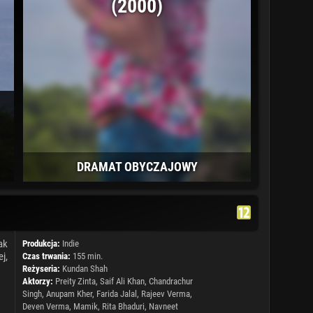
(2000)
DRAMAT OBYCZAJOWY
ak
Produkcja:
Indie
j,
Czas trwania:
155 min.
Reżyseria:
Kundan Shah
Aktorzy:
Preity Zinta
, Saif Ali Khan, Chandrachur
Singh,
Anupam Kher
,
Farida Jalal
, Rajeev Verma,
Deven Verma, Mamik, Rita Bhaduri,
Navneet