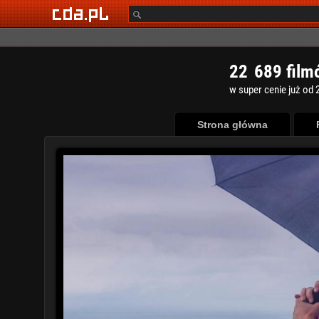
2
2
6
8
9
film
w super cenie już od 2
Strona główna