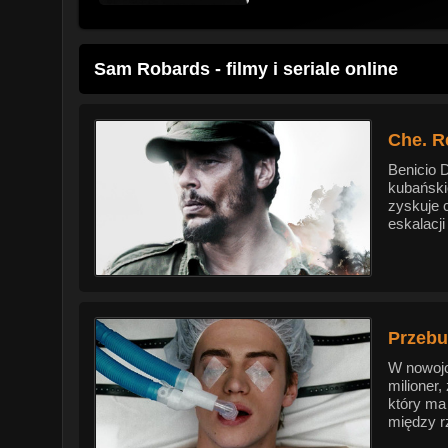
Sam Robards - filmy i seriale online
Che. R
Benicio 
kubański
zyskuje 
eskalacji
Przebu
W nowojo
milioner
który ma
między r