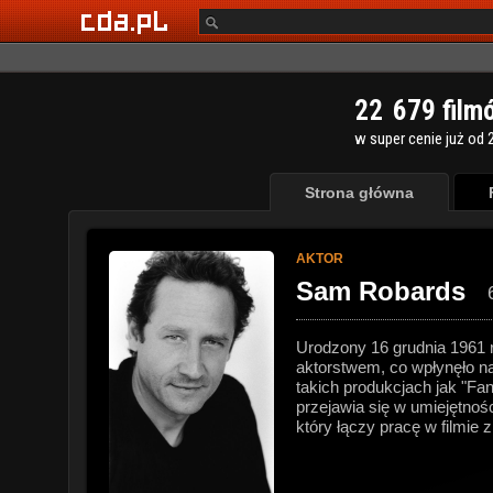
2
2
6
7
9
film
w super cenie już od 2
Strona główna
AKTOR
Sam Robards
Urodzony 16 grudnia 1961 
aktorstwem, co wpłynęło na
takich produkcjach jak "Fan
przejawia się w umiejętnoś
który łączy pracę w filmie 