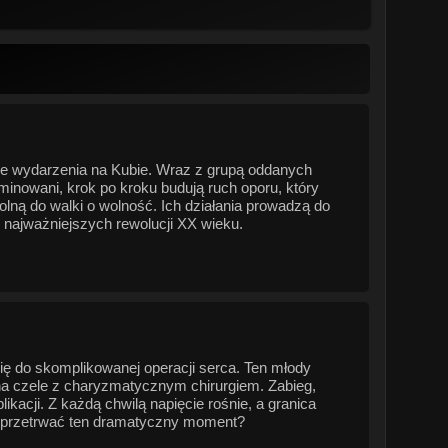
iwe wydarzenia na Kubie. Wraz z grupą oddanych
inowani, krok po kroku budują ruch oporu, który
lną do walki o wolność. Ich działania prowadzą do
 z najważniejszych rewolucji XX wieku.
ię do skomplikowanej operacji serca. Ten młody
 na czele z charyzmatycznym chirurgiem. Zabieg,
kacji. Z każdą chwilą napięcie rośnie, a granica
a przetrwać ten dramatyczny moment?