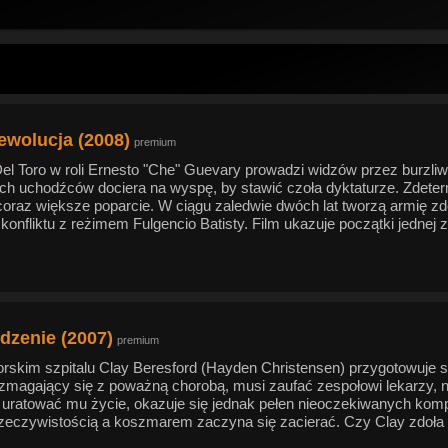
ewolucja (2008)
premium
Del Toro w roli Ernesto "Che" Guevary prowadzi widzów przez burzl
ch uchodźców dociera na wyspę, by stawić czoła dyktaturze. Zdeterm
coraz większe poparcie. W ciągu zaledwie dwóch lat tworzą armię zdo
 konfliktu z reżimem Fulgencio Batisty. Film ukazuje początki jednej
dzenie (2007)
premium
rskim szpitalu Clay Beresford (Hayden Christensen) przygotowuje s
, zmagający się z poważną chorobą, musi zaufać zespołowi lekarzy,
 uratować mu życie, okazuje się jednak pełen nieoczekiwanych kompli
zeczywistością a koszmarem zaczyna się zacierać. Czy Clay zdoł