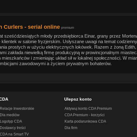
Curlers - serial online
premium
lat sześćdziesiątych młody przedsiębiorca Einar, grany przez Mort
klientek w salonie fryzjerskim. Usłyszane uwagi na temat codzienny
nia prostych w użyciu elektrycznych lokówek. Razem z żoną Edith, w
ami zakłada niewielką firmę produkcyjną w prowincjonalnym miastec
h mieszkańców i zmieniając układ sił w lokalnej społeczności. W miar
mbicjami zawodowymi a życiem prywatnym bohaterów.
CDA
Ulepsz konto
Relacje Inwestorskie
Aktywuj konto CDA Premium
Dla mediów
CDA Premium - korzyści
Logotyp CDA
Karta podarunkowa CDA
Dostawcy treści
Dla firm
CDA na Smart TV