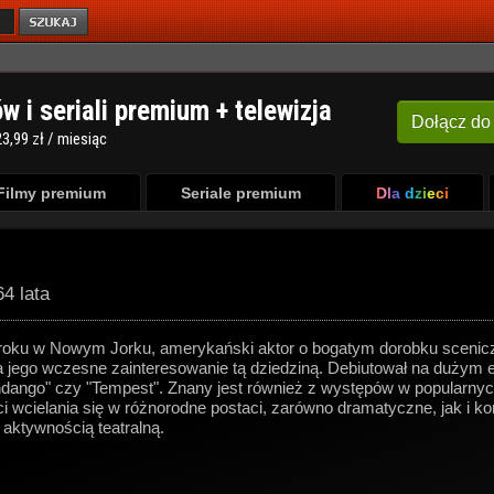
ów i seriali premium + telewizja
Dołącz
do
3,99 zł / miesiąc
Filmy premium
Seriale premium
Dla dzieci
64 lata
roku w Nowym Jorku, amerykański aktor o bogatym dorobku scenicz
 jego wczesne zainteresowanie tą dziedziną. Debiutował na dużym e
dango" czy "Tempest". Znany jest również z występów w popularnych se
ci wcielania się w różnorodne postaci, zarówno dramatyczne, jak i
z aktywnością teatralną.