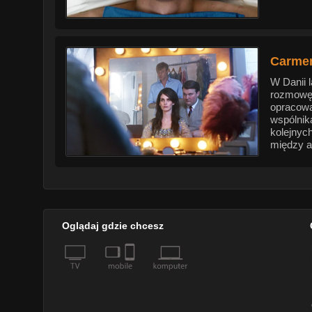
Carmen 
W Danii 
rozmowę 
opracowa
wspólnik
kolejnyc
między a
Oglądaj gdzie chcesz