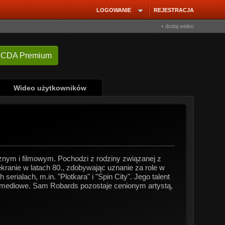
LOGOWANIE
REJESTRACJA
+ dodaj wideo
 CDA Premium
Wideo użytkowników
nym i filmowym. Pochodzi z rodziny związanej z
kranie w latach 80., zdobywając uznanie za role w
rialach, m.in. "Plotkara" i "Spin City". Jego talent
 komediowe. Sam Robards pozostaje cenionym artystą,