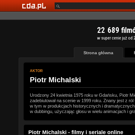
2
2
6
8
9
film
w super cenie już od 2
Strona główna
AKTOR
Piotr Michalski
Urodzony 24 kwietnia 1975 roku w Gdańsku, Piotr Mich
zadebiutował na scenie w 1999 roku. Znany jest z ról
w tym w produkcjach historycznych i dramatycznych. 
w dubbingu, użyczając głosu w wielu animacjach i gr
Piotr Michalski - filmy i seriale online