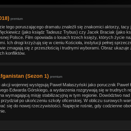
018)
premium
ie tego poruszającego dramatu znaleźli się znakomici aktorzy, tacy 
ięckiewicz (jako ksiądz Tadeusz Trybus) czy Jacek Braciak (jako ks
snej Polsce. Film opowiada o losach trzech księży, których życie n
i. Ich drogi krzyżują się w cieniu Kościoła, instytucji pełnej sprze
wie zmagają się z przeszłością i trudnymi wyborami. Obraz ukazuje z
h konfliktów.
Afganistan (Sezon 1)
premium
u akcji wojennej występują Paweł Małaszyński jako porucznik Paweł
ego Edwarda Górskiego, a wydarzenia rozgrywają się w trudnych real
na wymagającą misję stabilizacyjną w tym regionie. Dowództwo nad pl
 przydział po ukończeniu szkoły oficerskiej. W obliczu surowych w
ać się do nowej rzeczywistości. Napięcie rośnie, gdy codzienne obo
ie.