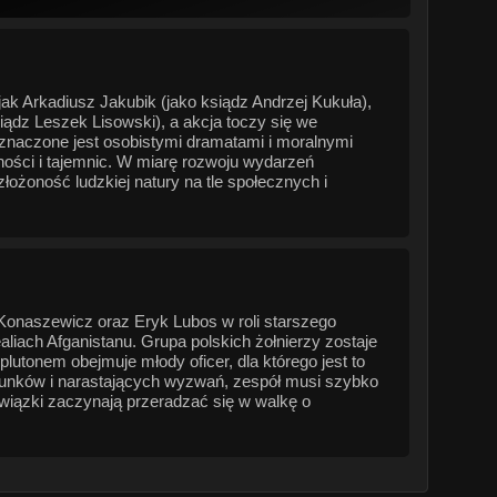
jak Arkadiusz Jakubik (jako ksiądz Andrzej Kukuła),
iądz Leszek Lisowski), a akcja toczy się we
aznaczone jest osobistymi dramatami i moralnymi
czności i tajemnic. W miarę rozwoju wydarzeń
łożoność ludzkiej natury na tle społecznych i
 Konaszewicz oraz Eryk Lubos w roli starszego
iach Afganistanu. Grupa polskich żołnierzy zostaje
utonem obejmuje młody oficer, dla którego jest to
arunków i narastających wyzwań, zespół musi szybko
wiązki zaczynają przeradzać się w walkę o