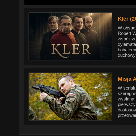
Kler (2
W obsadz
Robert W
współcze
dylematam
bohatero
duchowyc
Misja 
W serial
szeregow
wysłana 
pierwszy
dostosow
przetrwan